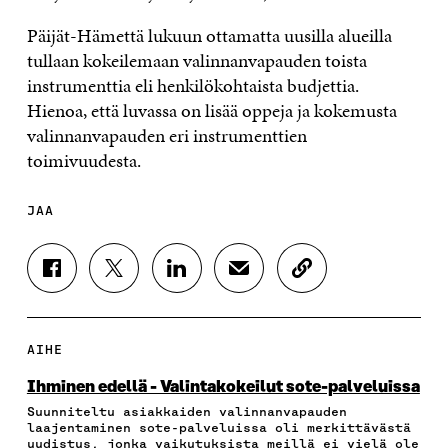
Päijät-Hämettä lukuun ottamatta uusilla alueilla
tullaan kokeilemaan valinnanvapauden toista
instrumenttia eli henkilökohtaista budjettia.
Hienoa, että luvassa on lisää oppeja ja kokemusta
valinnanvapauden eri instrumenttien
toimivuudesta.
JAA
J
J
J
J
K
A
A
A
A
O
A
A
A
A
P
F
T
L
S
I
A
W
I
Ä
O
AIHE
C
I
N
H
I
E
T
K
K
A
Ihminen edellä - Valintakokeilut sote-palveluissa
B
T
E
Ö
R
Suunniteltu asiakkaiden valinnanvapauden
O
E
D
P
T
laajentaminen sote-palveluissa oli merkittävästä
O
R
I
O
I
uudistus, jonka vaikutuksista meillä ei vielä ole