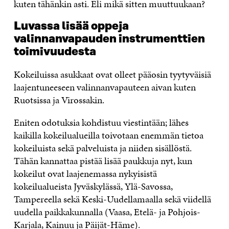
kuten tähänkin asti. Eli mikä sitten muuttuukaan?
Luvassa lisää oppeja
valinnanvapauden instrumenttien
toimivuudesta
Kokeiluissa asukkaat ovat olleet pääosin tyytyväisiä
laajentuneeseen valinnanvapauteen aivan kuten
Ruotsissa ja Virossakin.
Eniten odotuksia kohdistuu viestintään; lähes
kaikilla kokeilualueilla toivotaan enemmän tietoa
kokeiluista sekä palveluista ja niiden sisällöstä.
Tähän kannattaa pistää lisää paukkuja nyt, kun
kokeilut ovat laajenemassa nykyisistä
kokeilualueista Jyväskylässä, Ylä-Savossa,
Tampereella sekä Keski-Uudellamaalla sekä viidellä
uudella paikkakunnalla (Vaasa, Etelä- ja Pohjois-
Karjala, Kainuu ja Päijät-Häme).