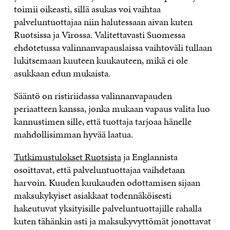
toimii oikeasti, sillä asukas voi vaihtaa
palveluntuottajaa niin halutessaan aivan kuten
Ruotsissa ja Virossa. Valitettavasti Suomessa
ehdotetussa valinnanvapauslaissa vaihtoväli tullaan
lukitsemaan kuuteen kuukauteen, mikä ei ole
asukkaan edun mukaista.
Sääntö on ristiriidassa valinnanvapauden
periaatteen kanssa, jonka mukaan vapaus valita luo
kannustimen sille, että tuottaja tarjoaa hänelle
mahdollisimman hyvää laatua.
Tutkimustulokset Ruotsista
ja Englannista
osoittavat, että palveluntuottajaa vaihdetaan
harvoin. Kuuden kuukauden odottamisen sijaan
maksukykyiset asiakkaat todennäköisesti
hakeutuvat yksityisille palveluntuottajille rahalla
kuten tähänkin asti ja maksukyvyttömät jonottavat