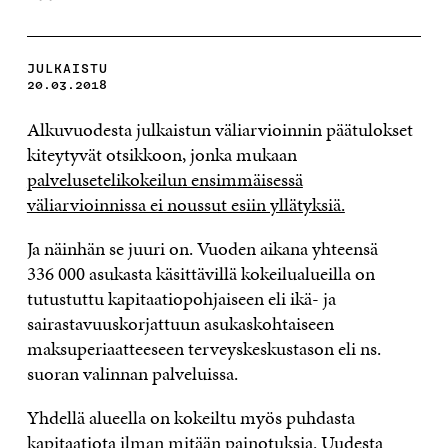
JULKAISTU
20.03.2018
Alkuvuodesta julkaistun väliarvioinnin päätulokset
kiteytyvät otsikkoon, jonka mukaan
palvelusetelikokeilun ensimmäisessä
väliarvioinnissa ei noussut esiin yllätyksiä.
Ja näinhän se juuri on. Vuoden aikana yhteensä
336 000 asukasta käsittävillä kokeilualueilla on
tutustuttu kapitaatiopohjaiseen eli ikä- ja
sairastavuuskorjattuun asukaskohtaiseen
maksuperiaatteeseen terveyskeskustason eli ns.
suoran valinnan palveluissa.
Yhdellä alueella on kokeiltu myös puhdasta
kapitaatiota ilman mitään painotuksia. Uudesta