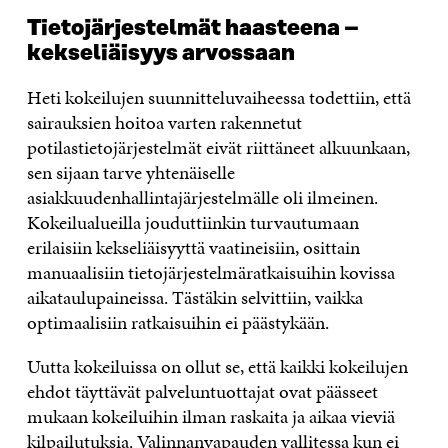
Tietojärjestelmät haasteena –
kekseliäisyys arvossaan
Heti kokeilujen suunnitteluvaiheessa todettiin, että
sairauksien hoitoa varten rakennetut
potilastietojärjestelmät eivät riittäneet alkuunkaan,
sen sijaan tarve yhtenäiselle
asiakkuudenhallintajärjestelmälle oli ilmeinen.
Kokeilualueilla jouduttiinkin turvautumaan
erilaisiin kekseliäisyyttä vaatineisiin, osittain
manuaalisiin tietojärjestelmäratkaisuihin kovissa
aikataulupaineissa. Tästäkin selvittiin, vaikka
optimaalisiin ratkaisuihin ei päästykään.
Uutta kokeiluissa on ollut se, että kaikki kokeilujen
ehdot täyttävät palveluntuottajat ovat päässeet
mukaan kokeiluihin ilman raskaita ja aikaa vieviä
kilpailutuksia. Valinnanvapauden vallitessa kun ei