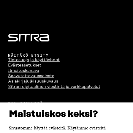
NÄITÄKÖ ETSIT?
Tietosuoja ja käyttöehdot
Evästeasetukset
Ilmoituskanava
Saavutettavuusseloste
Asiakirjajulkisuuskuvaus
Sitran digitaalinen viestintä ja verkkopalvelut
OTA YHTEYTTÄ
Suomen itsenäisyyden juhlarahasto Sitra
Maistuiskos keksi?
Itämerenkatu 11-13, PL 160,
00181 Helsinki
Sivustomme käyttää evästeitä. Käytämme evästeitä
Puhelin +358 294 618 991