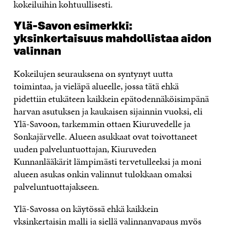
kokeiluihin kohtuullisesti.
Ylä-Savon esimerkki:
yksinkertaisuus mahdollistaa aidon
valinnan
Kokeilujen seurauksena on syntynyt uutta
toimintaa, ja vieläpä alueelle, jossa tätä ehkä
pidettiin etukäteen kaikkein epätodennäköisimpänä
harvan asutuksen ja kaukaisen sijainnin vuoksi, eli
Ylä-Savoon, tarkemmin ottaen Kiuruvedelle ja
Sonkajärvelle. Alueen asukkaat ovat toivottaneet
uuden palveluntuottajan, Kiuruveden
Kunnanlääkärit lämpimästi tervetulleeksi ja moni
alueen asukas onkin valinnut tulokkaan omaksi
palveluntuottajakseen.
Ylä-Savossa on käytössä ehkä kaikkein
yksinkertaisin malli ja siellä valinnanvapaus myös