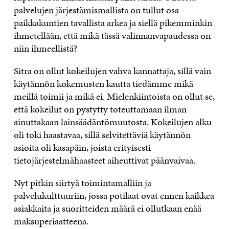
palvelujen järjestämismallista on tullut osa
paikkakuntien tavallista arkea ja siellä pikemminkin
ihmetellään, että mikä tässä valinnanvapaudessa on
niin ihmeellistä?
Sitra on ollut kokeilujen vahva kannattaja, sillä vain
käytännön kokemusten kautta tiedämme mikä
meillä toimii ja mikä ei. Mielenkiintoista on ollut se,
että kokeilut on pystytty toteuttamaan ilman
ainuttakaan lainsäädäntömuutosta. Kokeilujen alku
oli toki haastavaa, sillä selvitettäviä käytännön
asioita oli kasapäin, joista erityisesti
tietojärjestelmähaasteet aiheuttivat päänvaivaa.
Nyt pitkin siirtyä toimintamalliin ja
palvelukulttuuriin, jossa potilaat ovat ennen kaikkea
asiakkaita ja suoritteiden määrä ei ollutkaan enää
maksuperiaatteena.