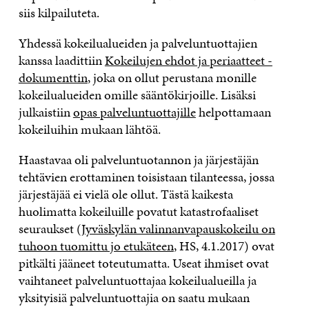
siis kilpailuteta.
Yhdessä kokeilualueiden ja palveluntuottajien
kanssa laadittiin
Kokeilujen ehdot ja periaatteet -
dokumenttin
, joka on ollut perustana monille
kokeilualueiden omille sääntökirjoille. Lisäksi
julkaistiin
opas palveluntuottajille
helpottamaan
kokeiluihin mukaan lähtöä.
Haastavaa oli palveluntuotannon ja järjestäjän
tehtävien erottaminen toisistaan tilanteessa, jossa
järjestäjää ei vielä ole ollut. Tästä kaikesta
huolimatta kokeiluille povatut katastrofaaliset
seuraukset (
Jyväskylän valinnanvapauskokeilu on
tuhoon tuomittu jo etukäteen
, HS, 4.1.2017) ovat
pitkälti jääneet toteutumatta. Useat ihmiset ovat
vaihtaneet palveluntuottajaa kokeilualueilla ja
yksityisiä palveluntuottajia on saatu mukaan