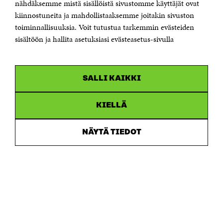
Sähköpostiosoite
nähdäksemme mistä sisällöistä sivustomme käyttäjät ovat
etunimi.sukunimi@sitra.fi tai sitra@sitra.fi
kiinnostuneita ja mahdollistaaksemme joitakin sivuston
Saapumisohjeet
toiminnallisuuksia. Voit tutustua tarkemmin evästeiden
sisältöön ja hallita asetuksiasi evästeasetus-sivulla
Y-tunnus 0202132-3
OLEMME NÄISSÄ SOMEISSA
SALLI KAIKKI
Facebook
Avautuu
uudessa
Linkedin
ikkunassa
KIELLÄ
Avautuu
uudessa
Youtube
ikkunassa
Avautuu
NÄYTÄ TIEDOT
uudessa
Instagram
ikkunassa
Avautuu
uudessa
ikkunassa