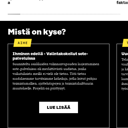
S
S
S
A
a
fakta
S
A
S
S
A
A
S
A
Mistä on kyse?
AIHE
Ihminen edellä - Valintakokeilut sote-
Uu
palveluissa
Tekn
Suunniteltu asiakkaiden valinnanvapauden laajentaminen
vauh
sote-palveluissa oli merkittävästä uudistus, jonka
ja k
vaikutuksista meillä ei vielä ole tietoa. Tätä tietoa
tarv
saadaksemme tarvitsimme kokeiluja, jotka loivat pohjaa
kump
toimintamallien, ajattelutapojen ja toimintakulttuurin
ihmi
muutokselle. Projekti on päättynyt.
työs
LUE LISÄÄ