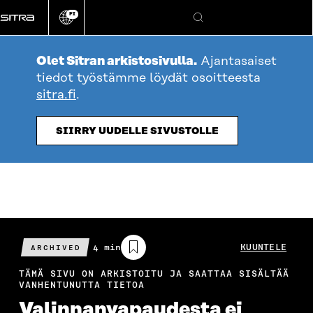
Siirry
FI
suoraan
Vaihda
Hae
sivuston
sisältöön
kieli
Olet Sitran arkistosivulla.
Ajantasaiset
tiedot työstämme löydät osoitteesta
sitra.fi
.
SIIRRY UUDELLE SIVUSTOLLE
Arvioitu
4 min
KUUNTELE
ARCHIVED
lukuaika
TÄMÄ SIVU ON ARKISTOITU JA SAATTAA SISÄLTÄÄ
VANHENTUNUTTA TIETOA
Valinnanvapau­desta ei