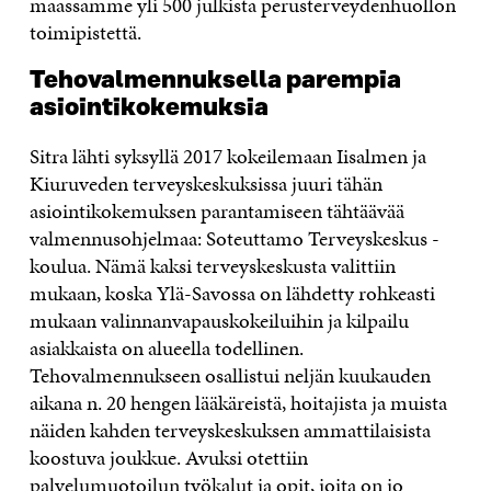
maassamme yli 500 julkista perusterveydenhuollon
toimipistettä.
Tehovalmennuksella parempia
asiointikokemuksia
Sitra lähti syksyllä 2017 kokeilemaan Iisalmen ja
Kiuruveden terveyskeskuksissa juuri tähän
asiointikokemuksen parantamiseen tähtäävää
valmennusohjelmaa: Soteuttamo Terveyskeskus -
koulua. Nämä kaksi terveyskeskusta valittiin
mukaan, koska Ylä-Savossa on lähdetty rohkeasti
mukaan valinnanvapauskokeiluihin ja kilpailu
asiakkaista on alueella todellinen.
Tehovalmennukseen osallistui neljän kuukauden
aikana n. 20 hengen lääkäreistä, hoitajista ja muista
näiden kahden terveyskeskuksen ammattilaisista
koostuva joukkue. Avuksi otettiin
palvelumuotoilun työkalut ja opit, joita on jo