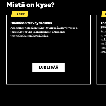
S
A
S
S
Mistä on kyse?
A
A
S
A
HANKE
Huomisen terveys­keskus
Ihm
pal
Haastamme maakunnalliset toimijat, kuntayhtymät ja
Suun
sairaanhoitopiirit valmentamaan alueidensa
sote
terveyskeskusten kilpailukykyä.
vaik
saad
toim
muut
LUE LISÄÄ