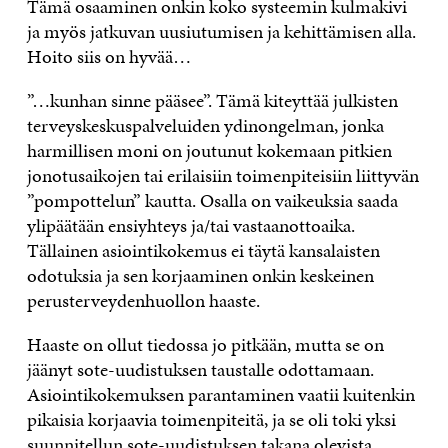
Tämä osaaminen onkin koko systeemin kulmakivi
ja myös jatkuvan uusiutumisen ja kehittämisen alla.
Hoito siis on hyvää…
”…kunhan sinne pääsee”. Tämä kiteyttää julkisten
terveyskeskuspalveluiden ydinongelman, jonka
harmillisen moni on joutunut kokemaan pitkien
jonotusaikojen tai erilaisiin toimenpiteisiin liittyvän
”pompottelun” kautta. Osalla on vaikeuksia saada
ylipäätään ensiyhteys ja/tai vastaanottoaika.
Tällainen asiointikokemus ei täytä kansalaisten
odotuksia ja sen korjaaminen onkin keskeinen
perusterveydenhuollon haaste.
Haaste on ollut tiedossa jo pitkään, mutta se on
jäänyt sote-uudistuksen taustalle odottamaan.
Asiointikokemuksen parantaminen vaatii kuitenkin
pikaisia korjaavia toimenpiteitä, ja se oli toki yksi
suunnitellun sote-uudistuksen takana olevista