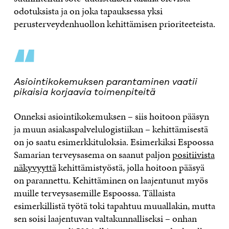
odotuksista ja on joka tapauksessa yksi
perusterveydenhuollon kehittämisen prioriteeteista.
“
Asiointikokemuksen parantaminen vaatii
pikaisia korjaavia toimenpiteitä
Onneksi asiointikokemuksen – siis hoitoon pääsyn
ja muun asiakaspalvelulogistiikan – kehittämisestä
on jo saatu esimerkkituloksia. Esimerkiksi Espoossa
Samarian terveysasema on saanut paljon
positiivista
näkyvyyttä
kehittämistyöstä, jolla hoitoon pääsyä
on parannettu. Kehittäminen on laajentunut myös
muille terveysasemille Espoossa. Tällaista
esimerkillistä työtä toki tapahtuu muuallakin, mutta
sen soisi laajentuvan valtakunnalliseksi – onhan