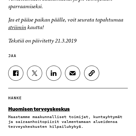
sparraamiseksi.
Jos et pääse paikan päälle, voit seurata tapahtumaa
striimin
kautta!
Tekstiä on päivitetty 21.3.2019
JAA
J
J
J
J
K
A
A
A
A
O
A
A
A
A
P
F
T
L
S
I
A
W
I
Ä
O
HANKE
C
I
N
H
I
E
T
K
K
A
Huomisen terveys­keskus
B
T
E
Ö
R
Haastamme maakunnalliset toimijat, kuntayhtymät
O
E
D
P
T
ja sairaanhoitopiirit valmentamaan alueidensa
O
R
I
O
I
terveyskeskusten kilpailukykyä.
K
I
N
S
K
I
S
I
T
K