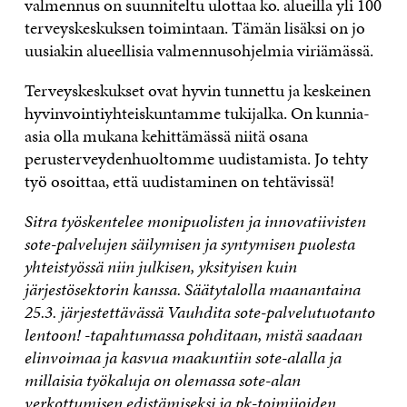
valmennus on suunniteltu ulottaa ko. alueilla yli 100
terveyskeskuksen toimintaan. Tämän lisäksi on jo
uusiakin alueellisia valmennusohjelmia viriämässä.
Terveyskeskukset ovat hyvin tunnettu ja keskeinen
hyvinvointiyhteiskuntamme tukijalka. On kunnia-
asia olla mukana kehittämässä niitä osana
perusterveydenhuoltomme uudistamista. Jo tehty
työ osoittaa, että uudistaminen on tehtävissä!
Sitra työskentelee monipuolisten ja innovatiivisten
sote-palvelujen säilymisen ja syntymisen puolesta
yhteistyössä niin julkisen, yksityisen kuin
järjestösektorin kanssa. Säätytalolla maanantaina
25.3. järjestettävässä Vauhdita sote-palvelutuotanto
lentoon! -tapahtumassa pohditaan, mistä saadaan
elinvoimaa ja kasvua maakuntiin sote-alalla ja
millaisia työkaluja on olemassa sote-alan
verkottumisen edistämiseksi ja pk-toimijoiden