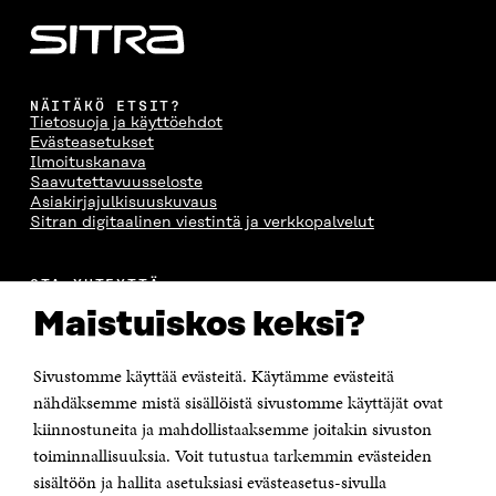
NÄITÄKÖ ETSIT?
Tietosuoja ja käyttöehdot
Evästeasetukset
Ilmoituskanava
Saavutettavuusseloste
Asiakirjajulkisuuskuvaus
Sitran digitaalinen viestintä ja verkkopalvelut
OTA YHTEYTTÄ
Suomen itsenäisyyden juhlarahasto Sitra
Maistuiskos keksi?
Itämerenkatu 11-13, PL 160,
00181 Helsinki
Sivustomme käyttää evästeitä. Käytämme evästeitä
Puhelin +358 294 618 991
Sähköpostiosoite
nähdäksemme mistä sisällöistä sivustomme käyttäjät ovat
etunimi.sukunimi@sitra.fi tai sitra@sitra.fi
kiinnostuneita ja mahdollistaaksemme joitakin sivuston
toiminnallisuuksia. Voit tutustua tarkemmin evästeiden
Saapumisohjeet
sisältöön ja hallita asetuksiasi evästeasetus-sivulla
Y-tunnus 0202132-3