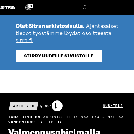
Siirry
FI
suoraan
Vaihda
Hae
sivuston
sisältöön
kieli
Olet Sitran arkistosivulla.
Ajantasaiset
tiedot työstämme löydät osoitteesta
sitra.fi
.
SIIRRY UUDELLE SIVUSTOLLE
Arvioitu
4 min
KUUNTELE
ARCHIVED
lukuaika
TÄMÄ SIVU ON ARKISTOITU JA SAATTAA SISÄLTÄÄ
VANHENTUNUTTA TIETOA
Valmennusohjelmalla