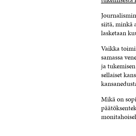
Journalismin
siitä, minkä
lasketaan ku
Vaikka toimit
samassa vene
ja tukemisen
sellaiset ka
kansanedusta
Mikä on sopi
päätöksentek
monitahoisel