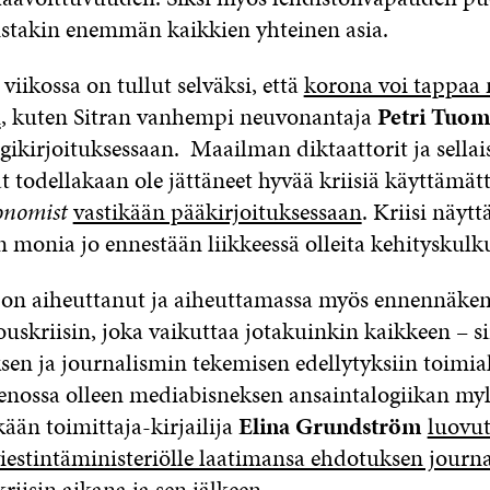
listakin enemmän kaikkien yhteinen asia.
iikossa on tullut selväksi, että
korona voi tappaa
n
, kuten Sitran vanhempi neuvonantaja
Petri Tuom
ogikirjoituksessaan. Maailman diktaattorit ja sellai
t todellakaan ole jättäneet hyvää kriisiä käyttämätt
onomist
vastikään pääkirjoituksessaan
. Kriisi näytt
 monia jo ennestään liikkeessä olleita kehityskulku
i on aiheuttanut ja aiheuttamassa myös ennennäk
ouskriisin, joka vaikuttaa jotakuinkin kaikkeen – s
sen ja journalismin tekemisen edellytyksiin toimial
nossa olleen mediabisneksen ansaintalogiikan myl
ikään toimittaja-kirjailija
Elina Grundström
luovut
 viestintäministeriölle laatimansa ehdotuksen journ
riisin aikana ja sen jälkeen
.