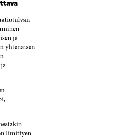
ttava
aatiotulvan
taminen
isen ja
än yhtenäisen
an
 ja
en
i,
nestakin
en limittyen