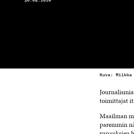
30.04.2020
Kuva: Miikka
Journalismia
toimittajat it
Maailman mit
paremmin näk
vapauksien 