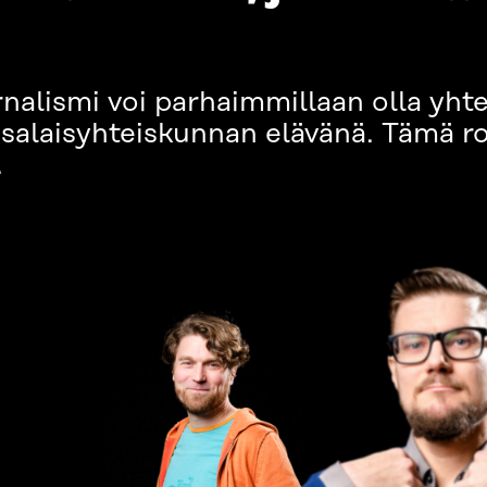
urnalismi voi parhaimmillaan olla yh
nsalaisyhteiskunnan elävänä. Tämä r
.