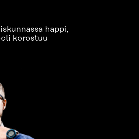
teiskunnassa happi,
ooli korostuu