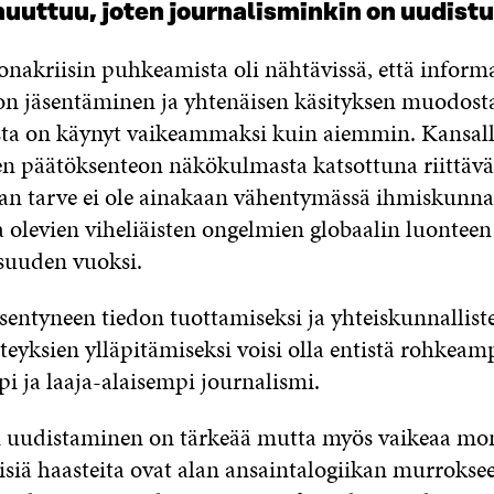
uttuu, joten journalisminkin on uudistu
onakriisin puhkeamista oli nähtävissä, että inform
don jäsentäminen ja yhtenäisen käsityksen muodos
sta on käynyt vaikeammaksi kuin aiemmin. Kansall
en päätöksenteon näkökulmasta katsottuna riittäv
n tarve ei ole ainakaan vähentymässä ihmiskunn
 olevien viheliäisten ongelmien globaalin luonteen
uuden vuoksi.
äsentyneen tiedon tuottamiseksi ja yhteiskunnallist
eyksien ylläpitämiseksi voisi olla entistä rohkeamp
i ja laaja-alaisempi journalismi.
 uudistaminen on tärkeää mutta myös vaikeaa mo
isiä haasteita ovat alan ansaintalogiikan murrokse