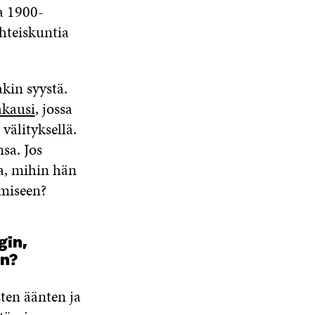
a 1900-
hteiskuntia
kin syystä.
akausi
, jossa
välityksellä.
sa. Jos
ia, mihin hän
ämiseen?
gin,
in?
sten äänten ja