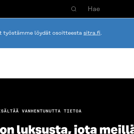
ot työstämme löydät osoitteesta
sitra.fi
.
ISÄLTÄÄ VANHENTUNUTTA TIETOA
n luksusta, jota meillä