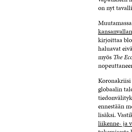
on nyt taval
Muutamassa v
kansanvalla
kirjoittaa bl
haluavat eivä
myös
The Ec
nopeuttaneen
Koronakriis
globaalin tal
tiedonvälityk
ennestään me
lisäksi. Vast
liikenne- ja
tukemisesta k