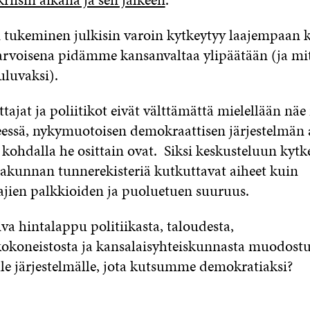
 tukeminen julkisin varoin kytkeytyy laajempaan
 arvoisena pidämme kansanvaltaa ylipäätään (ja mit
uluvaksi).
tajat ja poliitikot eivät välttämättä mielellään näe
essä, nykymuotoisen demokraattisen järjestelmän
 kohdalla he osittain ovat. Siksi keskusteluun kyt
nsakunnan tunnerekisteriä kutkuttavat aiheet kuin
jien palkkioiden ja puoluetuen suuruus.
va hintalappu politiikasta, taloudesta,
okoneistosta ja kansalaisyhteiskunnasta muodostu
le järjestelmälle, jota kutsumme demokratiaksi?