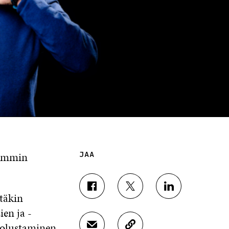
aimmin
JAA
J
J
J
täkin
A
A
A
en ja -
A
A
A
F
T
L
uolustaminen
J
K