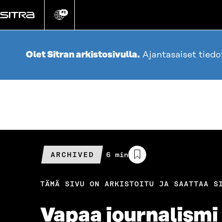
Siirry
suoraan
FI
Vaihda
sivuston
sisältöön
kieli
Olet Sitran arkistosivulla.
Ajantasaiset tied
ARCHIVED
Arvioitu
6 min
lukuaika
TÄMÄ SIVU ON ARKISTOITU JA SAATTAA S
Vapaa journalismi o