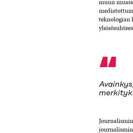
muun muassa 
mediatottumu
teknologian 
yleisösuhtees
“
Avainkys
merkityks
Journalismin
journalismin