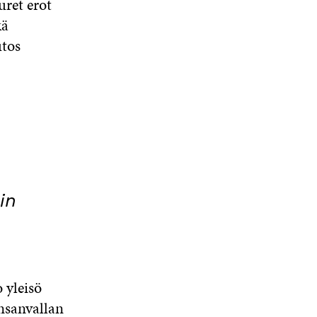
ret erot
kä
utos
in
 yleisö
nsanvallan