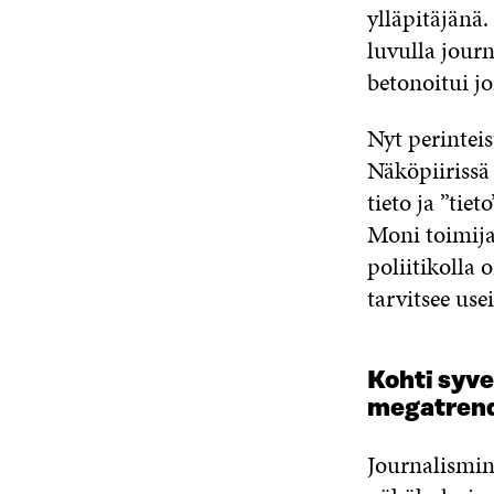
ylläpitäjänä
luvulla jour
betonoitui jo
Nyt perintei
Näköpiirissä 
tieto ja ”tie
Moni toimija
poliitikolla 
tarvitsee use
Kohti syve
megatrend
Journalismin 