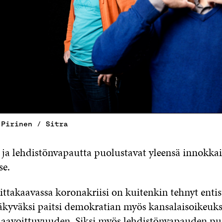
 Pirinen / Sitra
 ja lehdistönvapautta puolustavat yleensä innokk
se.
takaavassa koronakriisi on kuitenkin tehnyt entis
yväksi paitsi demokratian myös kansalaisoikeuksi
haavoittuvuuden. Siksi myös lehdistönvapauden p