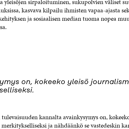
yleisöjen sirpaloituminen, sukupolvien väliset suu
ksissa, kasvava kilpailu ihmisten vapaa-ajasta se
kehityksen ja sosiaalisen median tuoma nopea mu
sa.
ymys on, kokeeko yleisö journalism
elliseksi.
 tulevaisuuden kannalta avainkysymys on, kokeeko
 merkitykselliseksi ja nähdäänkö se vastedeskin ka