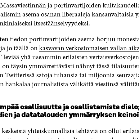
. Massaviestinnän ja portinvartijoiden kultakaudell
nalismin asema osanan liberaaleja kansanvaltaisia y
nkinlaiseksi itsestäänselvyydeksi.
sten tiedon portinvartijoiden asema horjuu monesta
ja jo täällä on
kasvavan verkostomaisen vallan aik
to” leviää yhä useammin erilaisten vertaisverkostojen 
 on täysin ymmärrettävästi nähnyt tässä tilaisuuten
on Twitterissä satoja tuhansia tai miljoonia seuraaj
in hankalaa journalistista välikättä viestinsä välitt
mpää osallisuutta ja osallistamista dialo
ien ja datatalouden ymmärryksen keino
keskeisiä yhteiskunnallisia tehtäviä on ollut erilai