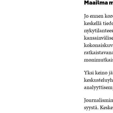
Maailma mu
Jo ennen kor
keskellä tie
nykytilantee
kansainvälis
kokonaiskuva
ratkaistavana
monimutkais
Yksi keino j
keskusteluyht
analyyttisemp
Journalismin
syystä. Keske