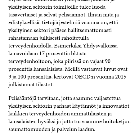
yksityisen sektorin toimijoille tulee luoda
tasavertaiset ja selvät pelisäännöt. Ilman niitä ja
edistyksellisiä tietojärjestelmiä vaarana on, että
yksityinen sektori pääsee hallitsemattomasti
rahastamaan julkisesti rahoitetulla
terveydenhoidolla. Esimerkiksi Yhdysvalloissa
kanavoidaan 17 prosenttia bkt:sta
terveydenhoitoon, joka piirissä on vajaat 90
prosenttia kansalaisista. Meillä vastaavat luvut ovat
9 ja 100 prosenttia, kertovat OECD:n vuonna 2015
julkistamat tilastot.
Pelisääntöjä tarvitaan, jotta saamme valjastettua
yksityisen sektorin parhaat käytännöt ja innovaatiot
kaikkien terveydenhoidon ammattilaisten ja
kansalaisten hyväksi ja jotta turvaamme hoitoketjun
saumattomuuden ja palvelun laadun.