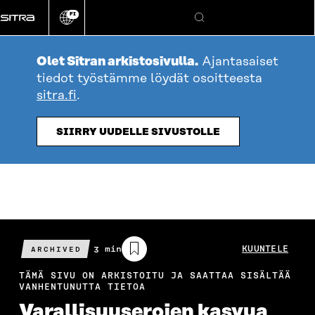
Siirry
FI
suoraan
Vaihda
Hae
sivuston
sisältöön
kieli
Olet Sitran arkistosivulla.
Ajantasaiset
tiedot työstämme löydät osoitteesta
sitra.fi
.
SIIRRY UUDELLE SIVUSTOLLE
Arvioitu
3 min
KUUNTELE
ARCHIVED
lukuaika
TÄMÄ SIVU ON ARKISTOITU JA SAATTAA SISÄLTÄÄ
VANHENTUNUTTA TIETOA
Varallisuuserojen kasvua