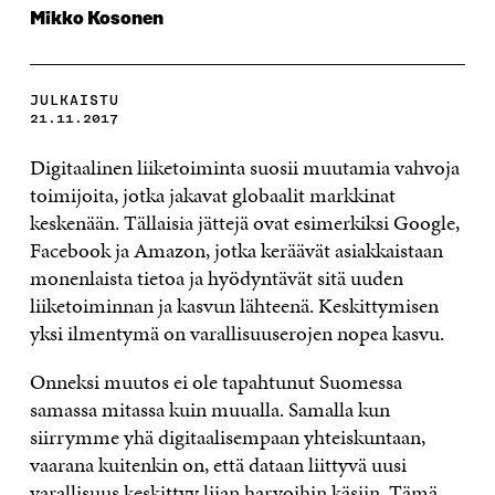
Mikko Kosonen
JULKAISTU
21.11.2017
Digitaalinen liiketoiminta suosii muutamia vahvoja
toimijoita, jotka jakavat globaalit markkinat
keskenään. Tällaisia jättejä ovat esimerkiksi Google,
Facebook ja Amazon, jotka keräävät asiakkaistaan
monenlaista tietoa ja hyödyntävät sitä uuden
liiketoiminnan ja kasvun lähteenä. Keskittymisen
yksi ilmentymä on varallisuuserojen nopea kasvu.
Onneksi muutos ei ole tapahtunut Suomessa
samassa mitassa kuin muualla. Samalla kun
siirrymme yhä digitaalisempaan yhteiskuntaan,
vaarana kuitenkin on, että dataan liittyvä uusi
varallisuus keskittyy liian harvoihin käsiin. Tämä