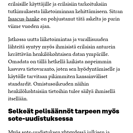
erilaisille käyttäjille ja erilaisiin tarkoituksiin
tutkimuksesta liiketoiminnan kehittämiseen. Sitran
Isaacus-hanke
on pohjustanut tätä askelta jo parin
viime vuoden ajan.
Jatkossa uutta liiketoimintaa ja varallisuuden
lähteitä syntyy myös ihmisistä erilaisin anturein
kerättävän henkilökohtaisen datan ympärille.
Omadata on tällä hetkellä kaikista nopeimmin
kasvava tietovaranto, joten sen hyödyntämiselle ja
käytölle tarvitaan pikimmiten kansainväliset
standardit. Omistusoikeuden näihin
henkilökohtaisiin tietoihin tulee säilyä ihmisellä
itsellään.
Selkeät pelisäännöt tarpeen myös
sote-uudistuksessa
Myös sote-uudistuksen yhteydessä julkisen ja