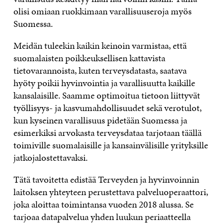
olisi omiaan ruokkimaan varallisuuseroja myös
Suomessa.
Meidän tuleekin kaikin keinoin varmistaa, että
suomalaisten poikkeuksellisen kattavista
tietovarannoista, kuten terveysdatasta, saatava
hyöty poikii hyvinvointia ja varallisuutta kaikille
kansalaisille. Saamme optimoitua tietoon liittyvät
työllisyys- ja kasvumahdollisuudet sekä verotulot,
kun kyseinen varallisuus pidetään Suomessa ja
esimerkiksi arvokasta terveysdataa tarjotaan täällä
toimiville suomalaisille ja kansainvälisille yrityksille
jatkojalostettavaksi.
Tätä tavoitetta edistää Terveyden ja hyvinvoinnin
laitoksen yhteyteen perustettava palveluoperaattori,
joka aloittaa toimintansa vuoden 2018 alussa. Se
tarjoaa datapalvelua yhden luukun periaatteella