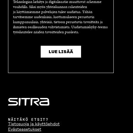
Teknologian kehitys ja digitalisaatio muuttavat arkemme
vauhdilla. Siksi myös yhteiskunnan rakenteiden
ja käyttämiemme palvelujen tulee uudistua. Tähän
tarvitsemme uudenlaisia, luottamukseen perustuvia
kumppanuuksia, yhteisiä, tietoon perustuvia tavoitteita ja
ihmisten osallisuuden vahvistamista. Uudistumiskyky-teema
työskentelee näiden tavoitteiden puolesta.
LUE LISÄÄ
NÄITÄKÖ ETSIT?
Tietosuoja ja käyttöehdot
Evästeasetukset