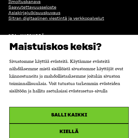
Ilmoituskanava
Saavutettavuusseloste
Asiakirjajulkisuuskuvaus
Sitran digitaalinen viestintä ja verkkopalvelut
OTA YHTEYTTÄ
Suomen itsenäisyyden juhlarahasto Sitra
Maistuiskos keksi?
Itämerenkatu 11-13, PL 160,
00181 Helsinki
Sivustomme käyttää evästeitä. Käytämme evästeitä
Puhelin +358 294 618 991
Sähköpostiosoite
nähdäksemme mistä sisällöistä sivustomme käyttäjät ovat
etunimi.sukunimi@sitra.fi tai sitra@sitra.fi
kiinnostuneita ja mahdollistaaksemme joitakin sivuston
toiminnallisuuksia. Voit tutustua tarkemmin evästeiden
Saapumisohjeet
sisältöön ja hallita asetuksiasi evästeasetus-sivulla
Y-tunnus 0202132-3
OLEMME NÄISSÄ SOMEISSA
SALLI KAIKKI
Facebook
Avautuu
uudessa
Linkedin
ikkunassa
KIELLÄ
Avautuu