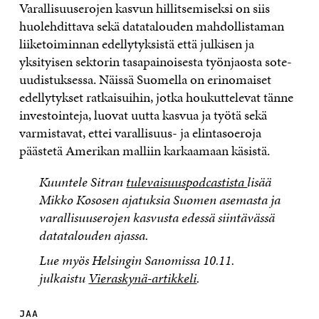
Varallisuuserojen kasvun hillitsemiseksi on siis
huolehdittava sekä datatalouden mahdollistaman
liiketoiminnan edellytyksistä että julkisen ja
yksityisen sektorin tasapainoisesta työnjaosta sote-
uudistuksessa. Näissä Suomella on erinomaiset
edellytykset ratkaisuihin, jotka houkuttelevat tänne
investointeja, luovat uutta kasvua ja työtä sekä
varmistavat, ettei varallisuus- ja elintasoeroja
päästetä Amerikan malliin karkaamaan käsistä.
Kuuntele Sitran
tulevaisuuspodcastista
lisää
Mikko Kososen ajatuksia Suomen asemasta ja
varallisuuserojen kasvusta edessä siintävässä
datatalouden ajassa.
Lue myös Helsingin Sanomissa 10.11.
julkaistu
Vieraskynä-artikkeli
.
JAA