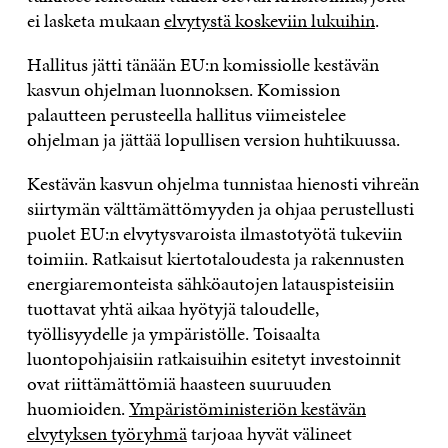
ei lasketa mukaan
elvytystä koskeviin lukuihin
.
Hallitus jätti tänään EU:n komissiolle kestävän
kasvun ohjelman luonnoksen. Komission
palautteen perusteella hallitus viimeistelee
ohjelman ja jättää lopullisen version huhtikuussa.
Kestävän kasvun ohjelma tunnistaa hienosti vihreän
siirtymän välttämättömyyden ja ohjaa perustellusti
puolet EU:n elvytysvaroista ilmastotyötä tukeviin
toimiin. Ratkaisut kiertotaloudesta ja rakennusten
energiaremonteista sähköautojen latauspisteisiin
tuottavat yhtä aikaa hyötyjä taloudelle,
työllisyydelle ja ympäristölle. Toisaalta
luontopohjaisiin ratkaisuihin esitetyt investoinnit
ovat riittämättömiä haasteen suuruuden
huomioiden.
Ympäristöministeriön kestävän
elvytyksen työryhmä
tarjoaa hyvät välineet