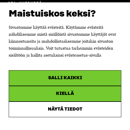
OTA YHTEYTTÄ
Suomen itsenäisyyden juhlarahasto Sitra
Maistuiskos keksi?
Itämerenkatu 11-13, PL 160,
00181 Helsinki
Sivustomme käyttää evästeitä. Käytämme evästeitä
Puhelin +358 294 618 991
Sähköpostiosoite
nähdäksemme mistä sisällöistä sivustomme käyttäjät ovat
etunimi.sukunimi@sitra.fi tai sitra@sitra.fi
kiinnostuneita ja mahdollistaaksemme joitakin sivuston
toiminnallisuuksia. Voit tutustua tarkemmin evästeiden
Saapumisohjeet
sisältöön ja hallita asetuksiasi evästeasetus-sivulla
Y-tunnus 0202132-3
OLEMME NÄISSÄ SOMEISSA
SALLI KAIKKI
Facebook
Avautuu
uudessa
Linkedin
ikkunassa
KIELLÄ
Avautuu
uudessa
Youtube
ikkunassa
Avautuu
NÄYTÄ TIEDOT
uudessa
Instagram
ikkunassa
Avautuu
uudessa
ikkunassa