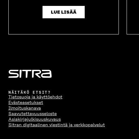
LUE LISÄÄ
NÄITÄKÖ ETSIT?
Tietosuoja ja käyttöehdot
Evästeasetukset
Ilmoituskanava
Saavutettavuusseloste
Asiakirjajulkisuuskuvaus
Sitran digitaalinen viestintä ja verkkopalvelut