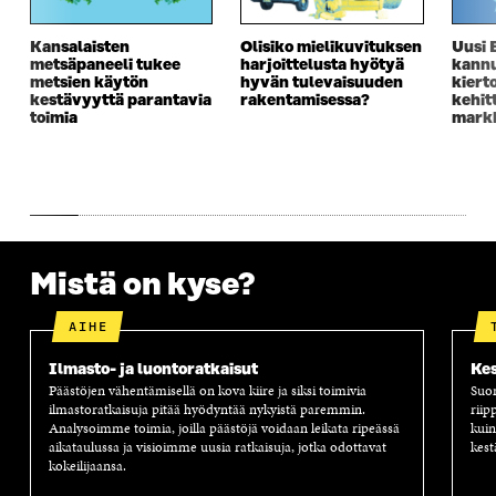
I
K
I
A
K
K
K
I
Kansalaisten
Olisiko mielikuvituksen
Uusi 
K
U
K
K
metsäpaneeli tukee
harjoittelusta hyötyä
kannu
U
N
U
K
metsien käytön
hyvän tulevaisuuden
kiert
N
A
N
U
kestävyyttä parantavia
rakentamisessa?
kehit
A
S
A
N
toimia
markk
S
S
S
A
S
A
S
S
A
A
S
A
Mistä on kyse?
AIHE
Ilmasto- ja luontoratkaisut
Kes
Päästöjen vähentämisellä on kova kiire ja siksi toimivia
Suom
ilmastoratkaisuja pitää hyödyntää nykyistä paremmin.
riip
Analysoimme toimia, joilla päästöjä voidaan leikata ripeässä
kuin
aikataulussa ja visioimme uusia ratkaisuja, jotka odottavat
kest
kokeilijaansa.