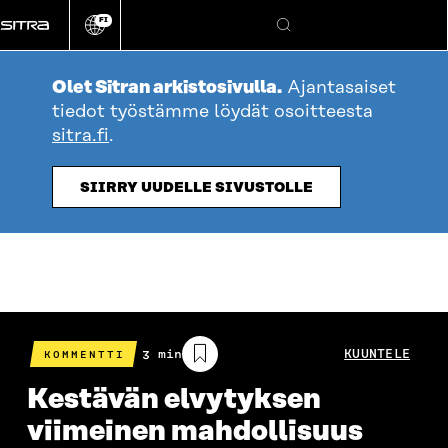
Siirry
FI
suoraan
Vaihda
Hae
sivuston
sisältöön
kieli
Olet Sitran arkistosivulla.
Ajantasaiset
tiedot työstämme löydät osoitteesta
sitra.fi
.
SIIRRY UUDELLE SIVUSTOLLE
Arvioitu
3 min
KUUNTELE
KOMMENTTI
lukuaika
Kestävän elvytyksen
viimeinen mahdollisuus