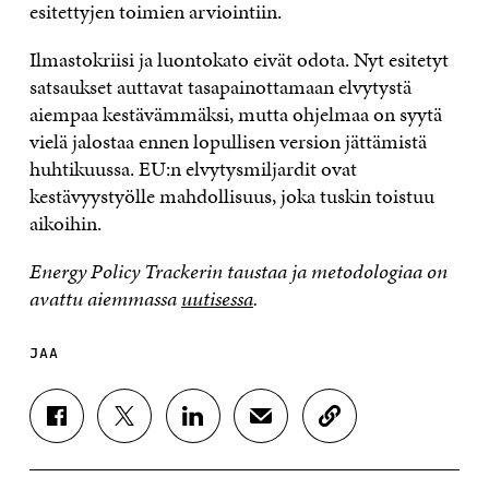
esitettyjen toimien arviointiin.
Ilmastokriisi ja luontokato eivät odota. Nyt esitetyt
satsaukset auttavat tasapainottamaan elvytystä
aiempaa kestävämmäksi, mutta ohjelmaa on syytä
vielä jalostaa ennen lopullisen version jättämistä
huhtikuussa. EU:n elvytysmiljardit ovat
kestävyystyölle mahdollisuus, joka tuskin toistuu
aikoihin.
Energy P
o
licy Trackerin tausta
a ja metodologiaa on
avattu aiemmassa
uutisessa
.
JAA
J
J
J
J
K
A
A
A
A
O
A
A
A
A
P
F
T
L
S
I