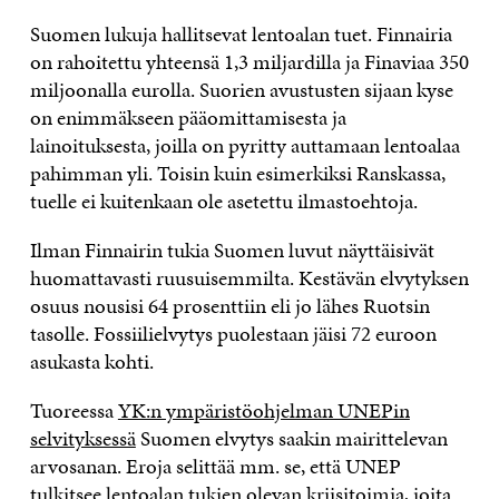
Suomen lukuja hallitsevat lentoalan tuet. Finnairia
on rahoitettu yhteensä 1,3 miljardilla ja Finaviaa 350
miljoonalla eurolla. Suorien avustusten sijaan kyse
on enimmäkseen pääomittamisesta ja
lainoituksesta, joilla on pyritty auttamaan lentoalaa
pahimman yli. Toisin kuin esimerkiksi Ranskassa,
tuelle ei kuitenkaan ole asetettu ilmastoehtoja.
Ilman Finnairin tukia Suomen luvut näyttäisivät
huomattavasti ruusuisemmilta. Kestävän elvytyksen
osuus nousisi 64 prosenttiin eli jo lähes Ruotsin
tasolle. Fossiilielvytys puolestaan jäisi 72 euroon
asukasta kohti.
Tuoreessa
YK:n ympäristöohjelman UNEPin
selvityksessä
Suomen elvytys saakin mairittelevan
arvosanan. Eroja selittää mm. se, että UNEP
tulkitsee lentoalan tukien olevan kriisitoimia, joita