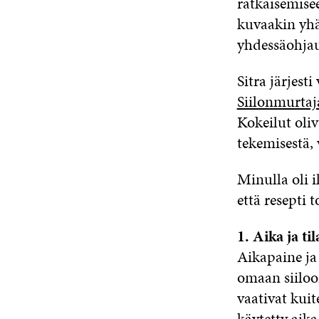
ratkaisemisee
kuvaakin yhä
yhdessäohja
Sitra järjesti
Siilonmurtaj
Kokeilut oli
tekemisestä,
Minulla oli 
että resepti
1. Aika ja ti
Aikapaine ja 
omaan siiloo
vaativat kuit
käytetty aik