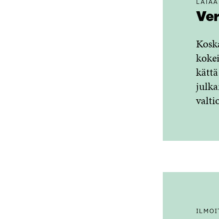
LATAA
Ver
Kosk
kokei
kätt
julka
valti
ILMOI