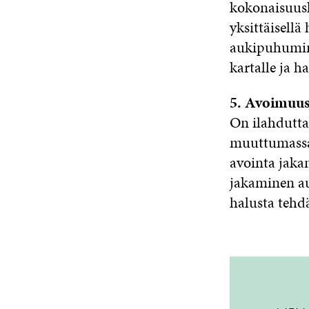
kokonaisuusku
yksittäisellä
aukipuhumine
kartalle ja 
5. Avoimuu
On ilahdutta
muuttumassa 
avointa jakam
jakaminen aut
halusta tehd