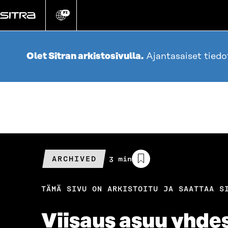
Siirry
suoraan
FI
Vaihda
sivuston
sisältöön
kieli
Olet Sitran arkistosivulla.
Ajantasaiset tied
ARCHIVED
Arvioitu
3 min
lukuaika
TÄMÄ SIVU ON ARKISTOITU JA SAATTAA S
Viisaus asuu yhdes