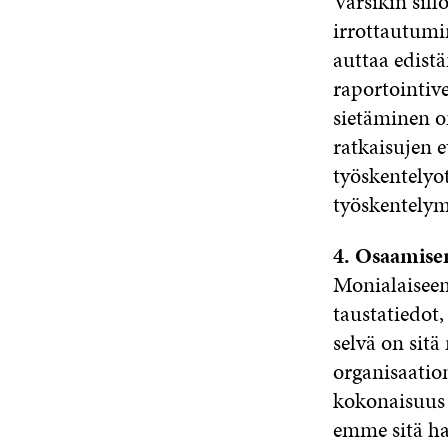
Varsikin sill
irrottautumi
auttaa edist
raportointive
sietäminen o
ratkaisujen e
työskentelyot
työskentelym
4. Osaamisen
Monialaiseen 
taustatiedot,
selvä on sit
organisaatio
kokonaisuus 
emme sitä ha