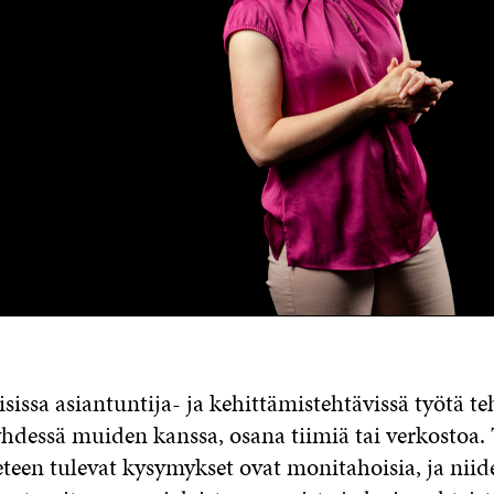
isissa asiantuntija- ja kehittämistehtävissä työtä t
 yhdessä muiden kanssa, osana tiimiä tai verkostoa.
 eteen tulevat kysymykset ovat monitahoisia, ja niid