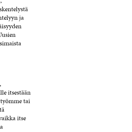
,
skentelystä
telyyn ja
räisyyden
Uusien
ssimaista
,
lle itsestään
n työmme tai
tä
aikka itse
ja