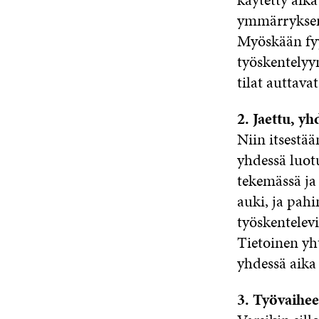
ymmärryksenä
Myöskään fyys
työskentelyy
tilat auttava
2. Jaettu, y
Niin itsestää
yhdessä luot
tekemässä ja
auki, ja pah
työskentelevi
Tietoinen yh
yhdessä aika 
3. Työvaihee