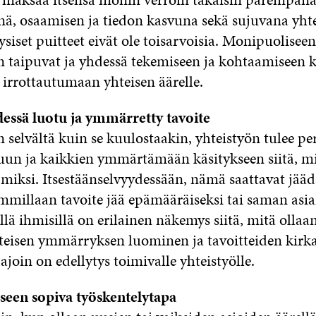
, osaamisen ja tiedon kasvuna sekä sujuvana yhte
iset puitteet eivät ole toisarvoisia. Monipuoliseen
n taipuvat ja yhdessä tekemiseen ja kohtaamiseen 
t irrottautumaan yhteisen äärelle.
hdessä luotu ja ymmärretty tavoite
n selvältä kuin se kuulostaakin, yhteistyön tulee pe
uun ja kaikkien ymmärtämään käsitykseen siitä, mi
 miksi. Itsestäänselvyydessään, nämä saattavat jä
immillaan tavoite jää epämääräiseksi tai saman asia
llä ihmisillä on erilainen näkemys siitä, mitä ollaa
teisen ymmärryksen luominen ja tavoitteiden kir
ajoin on edellytys toimivalle yhteistyölle.
seen sopiva työskentelytapa