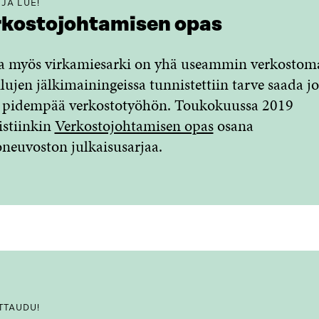
 JA LUE!
kostojohtamisen opas
a myös virkamiesarki on yhä useammin verkostoma
lujen jälkimainingeissa tunnistettiin tarve saada j
ä pidempää verkostotyöhön. Toukokuussa 2019
istiinkin
Verkostojohtamisen opas
osana
oneuvoston julkaisusarjaa.
TTAUDU!