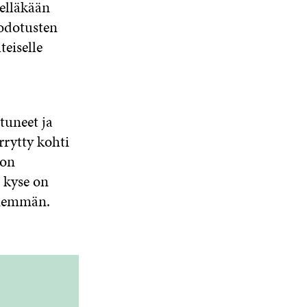
nelläkään
 odotusten
eiselle
tuneet ja
rytty kohti
don
ä kyse on
enemmän.