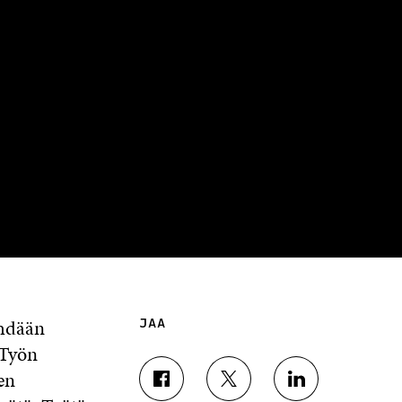
ehdään
JAA
 Työn
en
J
J
J