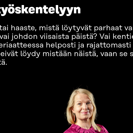
työskentelyyn
tai haaste, mistä löytyvät parhaat v
ai johdon viisaista päistä? Vai kenti
riaatteessa helposti ja rajattomasti 
 eivät löydy mistään näistä, vaan s
tä.