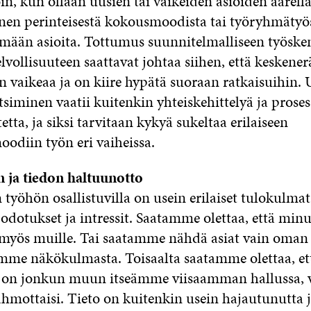
oin, kun ollaan uusien tai vaikeiden asioiden äärellä
nen perinteisestä kokousmoodista tai työryhmätyö
ämään asioita. Tottumus suunnitelmalliseen työsken
lvollisuuteen saattavat johtaa siihen, että keskene
n vaikeaa ja on kiire hypätä suoraan ratkaisuihin. 
tsiminen vaatii kuitenkin yhteiskehittelyä ja prose
etta, ja siksi tarvitaan kykyä sukeltaa erilaiseen
oodiin työn eri vaiheissa.
 ja tiedon haltuunotto
työhön osallistuvilla on usein erilaiset tulokulmat
 odotukset ja intressit. Saatamme olettaa, että minu
ä myös muille. Tai saatamme nähdä asiat vain oma
mme näkökulmasta. Toisaalta saatamme olettaa, et
on jonkun muun itseämme viisaamman hallussa, v
hmottaisi. Tieto on kuitenkin usein hajautunutta 