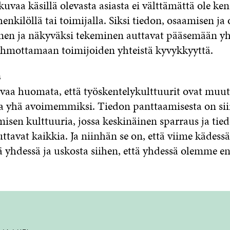
vaa käsillä olevasta asiasta ei välttämättä ole ke
 henkilöllä tai toimijalla. Siksi tiedon, osaamisen ja
n ja näkyväksi tekeminen auttavat pääsemään yht
hahmottamaan toimijoiden yhteistä kyvykkyyttä.
s
vaa huomata, että työskentelykulttuurit ovat muut
yhä avoimemmiksi. Tiedon panttaamisesta on siir
isen kulttuuria, jossa keskinäinen sparraus ja tie
tavat kaikkia. Ja niinhän se on, että viime kädess
ä yhdessä ja uskosta siihen, että yhdessä olemme 