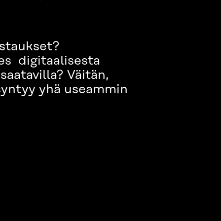
astaukset?
es digitaalisesta
saatavilla? Väitän,
e syntyy yhä useammin