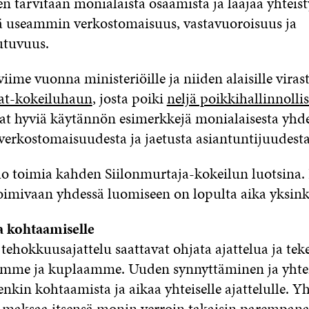
n tarvitaan monialaista osaamista ja laajaa yhteist
 useammin verkostomaisuus, vastavuoroisuus ja
utuvuus.
 viime vuonna ministeriöille ja niiden alaisille virast
at-kokeiluhaun
, josta poiki
neljä poikkihallinnolli
vat hyviä käytännön esimerkkejä monialaisesta yhd
 verkostomaisuudesta ja jaetusta asiantuntijuudesta
ilo toimia kahden Siilonmurtaja-kokeilun luotsina
 toimivaan yhdessä luomiseen on lopulta aika yksink
la kohtaamiselle
tehokkuusajattelu saattavat ohjata ajattelua ja tek
mme ja kuplaamme. Uuden synnyttäminen ja yhtei
enkin kohtaamista ja aikaa yhteiselle ajattelulle. Y
a maksaa itsensä monin verroin takaisin parempan