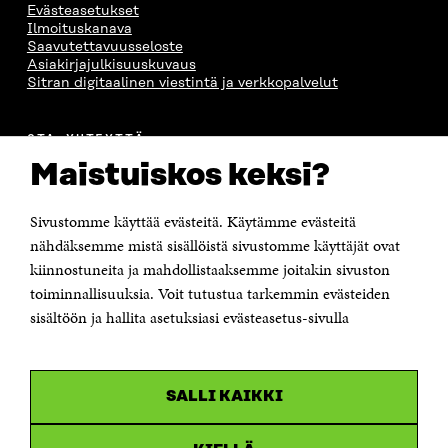
Evästeasetukset
Ilmoituskanava
Saavutettavuusseloste
Asiakirjajulkisuuskuvaus
Sitran digitaalinen viestintä ja verkkopalvelut
OTA YHTEYTTÄ
Suomen itsenäisyyden juhlarahasto Sitra
Maistuiskos keksi?
Itämerenkatu 11-13, PL 160,
00181 Helsinki
Sivustomme käyttää evästeitä. Käytämme evästeitä
Puhelin +358 294 618 991
Sähköpostiosoite
nähdäksemme mistä sisällöistä sivustomme käyttäjät ovat
etunimi.sukunimi@sitra.fi tai sitra@sitra.fi
kiinnostuneita ja mahdollistaaksemme joitakin sivuston
Saapumisohjeet
toiminnallisuuksia. Voit tutustua tarkemmin evästeiden
sisältöön ja hallita asetuksiasi evästeasetus-sivulla
Y-tunnus 0202132-3
OLEMME NÄISSÄ SOMEISSA
SALLI KAIKKI
Facebook
Avautuu
uudessa
Linkedin