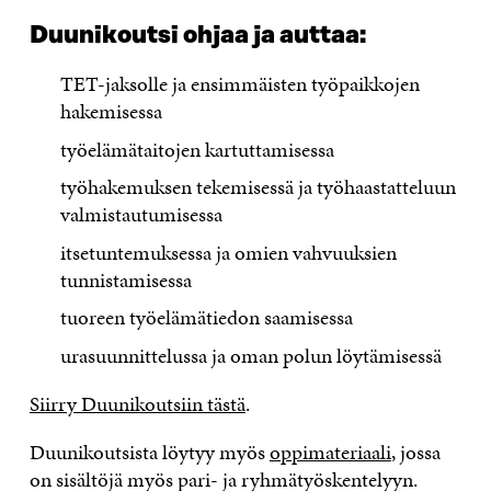
Duunikoutsi ohjaa ja auttaa:
TET-jaksolle ja ensimmäisten työpaikkojen
hakemisessa
työelämätaitojen kartuttamisessa
työhakemuksen tekemisessä ja työhaastatteluun
valmistautumisessa
itsetuntemuksessa ja omien vahvuuksien
tunnistamisessa
tuoreen työelämätiedon saamisessa
urasuunnittelussa ja oman polun löytämisessä
Siirry Duunikoutsiin tästä
.
Duunikoutsista löytyy myös
oppimateriaali
, jossa
on sisältöjä myös pari- ja ryhmätyöskentelyyn.