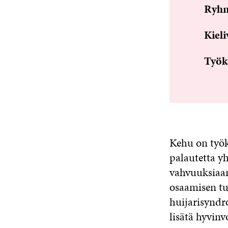
Ryhm
Kieli
Työka
Kehu on työka
palautetta yh
vahvuuksiaan
osaamisen tu
huijarisyndr
lisätä hyvinv