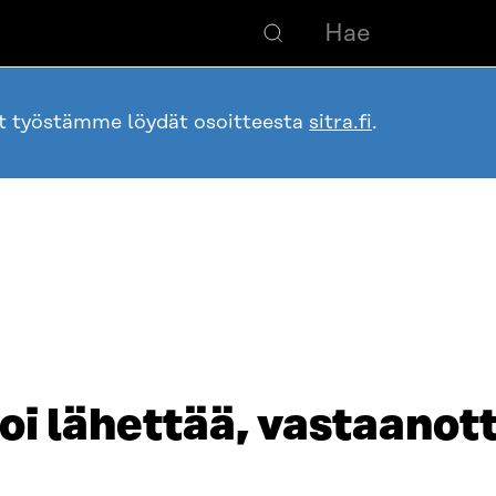
ot työstämme löydät osoitteesta
sitra.fi
.
i lähettää, vastaanotta