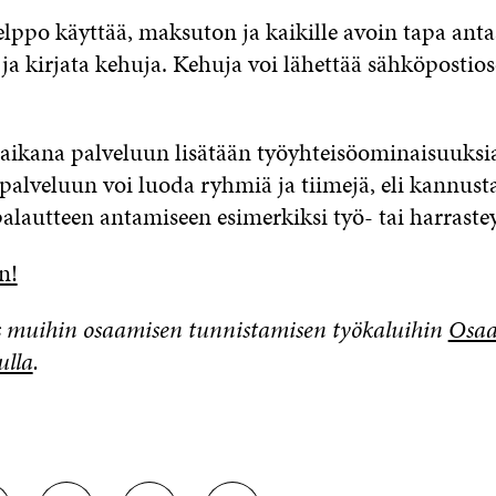
elppo käyttää, maksuton ja kaikille avoin tapa anta
ja kirjata kehuja. Kehuja voi lähettää sähköpostios
aikana palveluun lisätään työyhteisöominaisuuksia
palveluun voi luoda ryhmiä ja tiimejä, eli kannust
palautteen antamiseen esimerkiksi työ- tai harraste
n!
 muihin osaamisen tunnistamisen työkaluihin
Osa
ulla
.