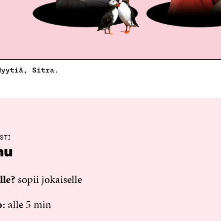
Hyytiä, Sitra.
STI
hu
lle?
sopii jokaiselle
o:
alle 5 min