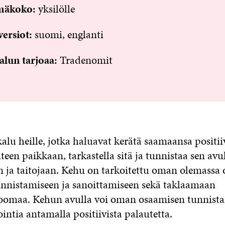
äkoko:
yksilölle
versiot:
suomi, englanti
lun tarjoaa:
Tradenomit
lu heille, jotka haluavat kerätä saamaansa positii
teen paikkaan, tarkastella sitä ja tunnistaa sen avu
 ja taitojaan. Kehu on tarkoitettu oman olemassa 
nnistamiseen ja sanoittamiseen sekä taklaamaan
oomaa. Kehun avulla voi oman osaamisen tunnistam
ointia antamalla positiivista palautetta.