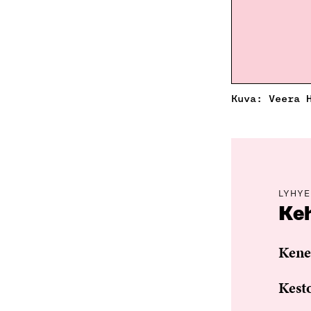
Kuva: Veera 
LYHYE
Ke
Kene
Kest