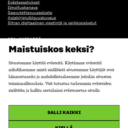
Evästeasetukset
Ilmoituskanava
Saavutettavuusseloste
Asiakirjajulkisuuskuvaus
Sitran digitaalinen viestintä ja verkkopalvelut
OTA YHTEYTTÄ
Suomen itsenäisyyden juhlarahasto Sitra
Maistuiskos keksi?
Itämerenkatu 11-13, PL 160,
00181 Helsinki
Sivustomme käyttää evästeitä. Käytämme evästeitä
Puhelin +358 294 618 991
Sähköpostiosoite
nähdäksemme mistä sisällöistä sivustomme käyttäjät ovat
etunimi.sukunimi@sitra.fi tai sitra@sitra.fi
kiinnostuneita ja mahdollistaaksemme joitakin sivuston
toiminnallisuuksia. Voit tutustua tarkemmin evästeiden
Saapumisohjeet
sisältöön ja hallita asetuksiasi evästeasetus-sivulla
Y-tunnus 0202132-3
OLEMME NÄISSÄ SOMEISSA
SALLI KAIKKI
Facebook
Avautuu
uudessa
Linkedin
ikkunassa