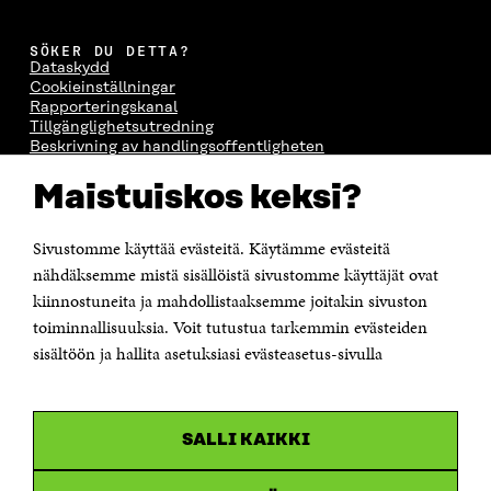
SÖKER DU DETTA?
Dataskydd
Cookieinställningar
Rapporteringskanal
Tillgänglighetsutredning
Beskrivning av handlingsoffentligheten
Sitra's digitala kommunikation och webbtjänster
Maistuiskos keksi?
KONTAKTA OSS
Sivustomme käyttää evästeitä. Käytämme evästeitä
Jubileumsfonden för Finlands självständighet Sitra
Östersjögatan 11–13, PB 160,
nähdäksemme mistä sisällöistä sivustomme käyttäjät ovat
00181 Helsingfors
kiinnostuneita ja mahdollistaaksemme joitakin sivuston
Tfn +358 294 618 991
toiminnallisuuksia. Voit tutustua tarkemmin evästeiden
Personalens e-postadresser har formen:
sisältöön ja hallita asetuksiasi evästeasetus-sivulla
fornamn.efternamn@sitra.fi
KANALER
SALLI KAIKKI
Facebook
Öppnas
i