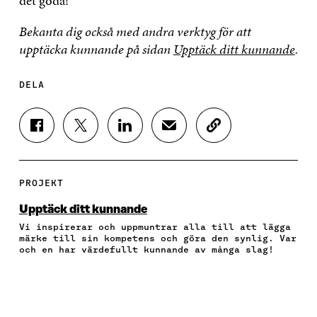
det goda!
Bekanta dig också med andra verktyg för att
upptäcka kunnande på sidan
Upptäck ditt kunnande
.
DELA
D
D
D
D
K
E
E
E
E
O
L
L
L
L
P
A
A
A
A
I
P
P
P
V
E
PROJEKT
Å
Å
Å
I
R
F
T
L
A
A
Upptäck ditt kunnande
A
W
I
E
A
Vi inspirerar och uppmuntrar alla till att lägga
C
I
N
-
R
märke till sin kompetens och göra den synlig. Var
E
T
K
P
T
och en har värdefullt kunnande av många slag!
B
T
E
O
I
O
E
D
S
K
O
R
I
T
E
K
Ö
N
Ö
L
Ö
P
Ö
P
N