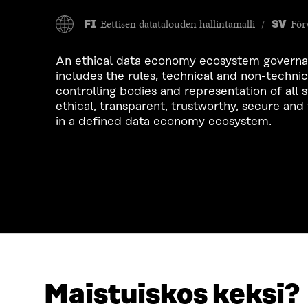
Eettisen datatalouden hallintamalli
Förv
FI
SV
An ethical data economy ecosystem governa
includes the rules, technical and non-technic
controlling bodies and representation of all 
ethical, transparent, trustworthy, secure and 
in a defined data economy ecosystem.
Maistuiskos keksi?
LOOKING FOR THIS?
Data protection