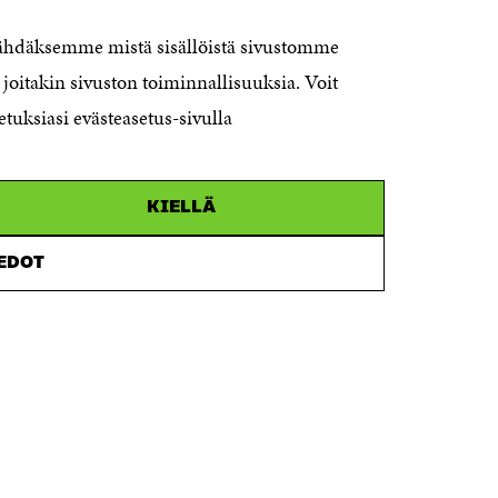
Itämerenkatu 11-13, PO Box 160,
nähdäksemme mistä sisällöistä sivustomme
00181 Helsinki
joitakin sivuston toiminnallisuuksia. Voit
Telephone +358 294 618 991
Telefax +358 9 645 072
etuksiasi evästeasetus-sivulla
Email firstname.lastname@sitra.fi
sitra@sitra.fi
KIELLÄ
How to get to Sitra?
IEDOT
Business ID 0202132-3