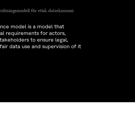
altningsmodell för etisk dataekonomi
nce model is a model that
al requirements for actors,
stakeholders to ensure legal,
fair data use and supervision of it
CONTACT US
The Finnish Innovation Fund Sitra