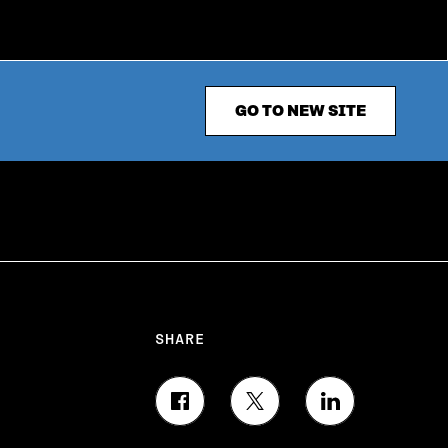
GO TO NEW SITE
SHARE
S
S
S
H
H
H