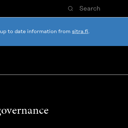
 up to date information from
sitra.fi
.
governance