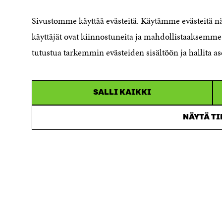
Cookie settings
Sivustomme käyttää evästeitä. Käytämme evästeitä 
Reporting channel
käyttäjät ovat kiinnostuneita ja mahdollistaaksemme 
Accessibility statement
Sitra's Digital Communication and
tutustua tarkemmin evästeiden sisältöön ja hallita as
Web Services
SALLI KAIKKI
NÄYTÄ T