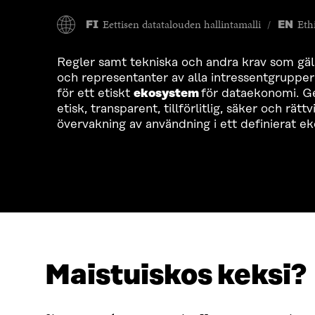
Eettisen datatalouden hallintamalli
Ethi
FI
EN
Regler samt tekniska och andra krav som gäll
och representanter av alla intressentgrupper
för ett etiskt
ekosystem
för dataekonomi. Ge
etisk, transparent, tillförlitlig, säker och rä
övervakning av användning i ett definierat 
Maistuiskos keksi?
SÖKER DU DETTA?
Dataskydd