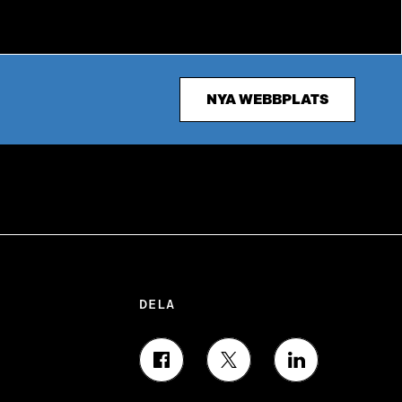
NYA WEBBPLATS
DELA
D
D
D
E
E
E