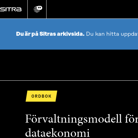
Gå
direkt
SV
Ändra
webbplatsens
till
språk
innehållet
Du är på Sitras arkivsida.
Du kan hitta uppda
ORDBOK
Förvaltningsmodell för
dataekonomi