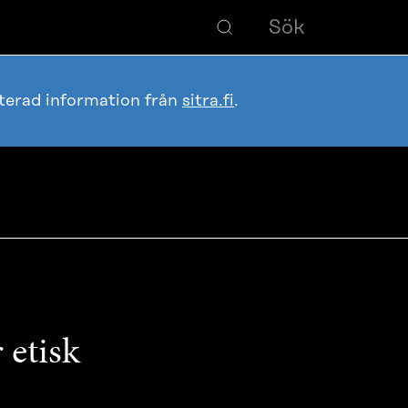
terad information från
sitra.fi
.
 etisk