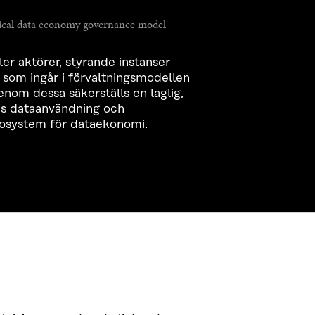
cal data economy governance model
er aktörer, styrande instanser
 som ingår i förvaltningsmodellen
nom dessa säkerställs en laglig,
ttvis dataanvändning och
ekosystem för dataekonomi.
KONTAKTA OSS
Jubileumsfonden för Finlands