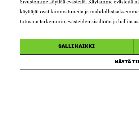
Sivustomme käyttää evästeitä. Käytämme evästeitä 
Cookieinställningar
käyttäjät ovat kiinnostuneita ja mahdollistaaksemme 
Rapporteringskanal
tutustua tarkemmin evästeiden sisältöön ja hallita as
Tillgänglighetsutredning
Beskrivning av
handlingsoffentligheten
SALLI KAIKKI
Sitra's digitala kommunikation och
webbtjänster
NÄYTÄ T