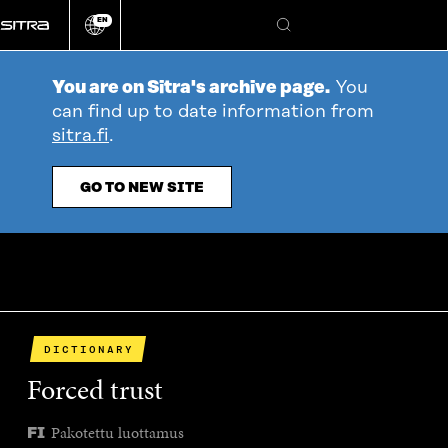
Go
EN
directly
Change
Search
language
to
content
You are on Sitra's archive page.
You
can find up to date information from
sitra.fi
.
GO TO NEW SITE
DICTIONARY
Forced trust
Pakotettu luottamus
FI