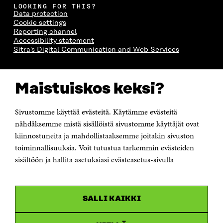
LOOKING FOR THIS?
Data protection
Cookie settings
Reporting channel
Accessibility statement
Sitra's Digital Communication and Web Services
CONTACT US
Maistuiskos keksi?
The Finnish Innovation Fund Sitra
Itämerenkatu 11-13, PO Box 160,
00181 Helsinki
Sivustomme käyttää evästeitä. Käytämme evästeitä
Telephone +358 294 618 991
Telefax +358 9 645 072
nähdäksemme mistä sisällöistä sivustomme käyttäjät ovat
Email firstname.lastname@sitra.fi sitra@sitra.fi
kiinnostuneita ja mahdollistaaksemme joitakin sivuston
toiminnallisuuksia. Voit tutustua tarkemmin evästeiden
How to get to Sitra?
sisältöön ja hallita asetuksiasi evästeasetus-sivulla
Business ID 0202132-3
CHANNELS
SALLI KAIKKI
Facebook
Open
in