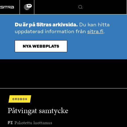
Gå
SV
direkt
Ändra
Sök
webbplatsens
till
språk
innehållet
Du är på Sitras arkivsida.
Du kan hitta
uppdaterad information från
sitra.fi
.
NYA WEBBPLATS
ORDBOK
Påtvingat samtycke
Pakotettu luottamus
FI