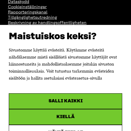
Dataskydd
Cookieinställningar
Rapporteringskanal
Tillgänglighetsutredning
Beskrivning av handlingsoffentligheten
Sitra's digitala kommunikation och webbtjänster
Maistuiskos keksi?
KONTAKTA OSS
Sivustomme käyttää evästeitä. Käytämme evästeitä
Jubileumsfonden för Finlands självständighet Sitra
Östersjögatan 11–13, PB 160,
nähdäksemme mistä sisällöistä sivustomme käyttäjät ovat
00181 Helsingfors
kiinnostuneita ja mahdollistaaksemme joitakin sivuston
Tfn +358 294 618 991
toiminnallisuuksia. Voit tutustua tarkemmin evästeiden
Personalens e-postadresser har formen:
sisältöön ja hallita asetuksiasi evästeasetus-sivulla
fornamn.efternamn@sitra.fi
KANALER
SALLI KAIKKI
Facebook
Öppnas
i
Linkedin
ett
KIELLÄ
Öppnas
nytt
i
fönster
Youtube
ett
Öppnas