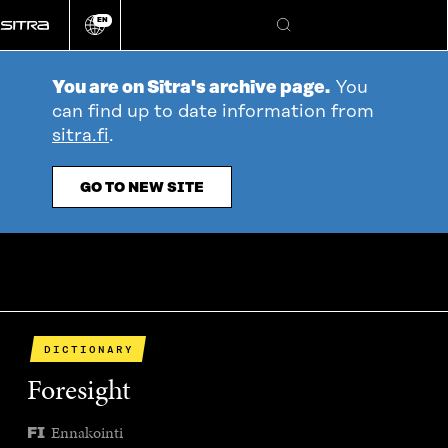
Go
EN
directly
Change
Search
language
to
content
You are on Sitra's archive page.
You
can find up to date information from
sitra.fi
.
GO TO NEW SITE
DICTIONARY
Foresight
Ennakointi
FI