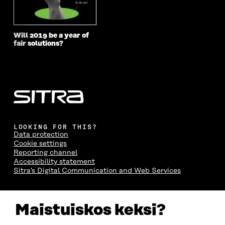
Will 2019 be a year of
fair solutions?
LOOKING FOR THIS?
Data protection
Cookie settings
Reporting channel
Accessibility statement
Sitra's Digital Communication and Web Services
CONTACT US
Maistuiskos keksi?
The Finnish Innovation Fund Sitra
Itämerenkatu 11-13, PO Box 160,
00181 Helsinki