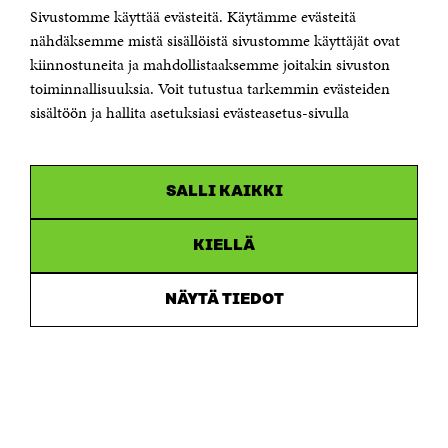
Sivustomme käyttää evästeitä. Käytämme evästeitä
Telephone +358 294 618 991
Telefax +358 9 645 072
nähdäksemme mistä sisällöistä sivustomme käyttäjät ovat
Email firstname.lastname@sitra.fi sitra@sitra.fi
kiinnostuneita ja mahdollistaaksemme joitakin sivuston
How to get to Sitra?
toiminnallisuuksia. Voit tutustua tarkemmin evästeiden
sisältöön ja hallita asetuksiasi evästeasetus-sivulla
Business ID 0202132-3
CHANNELS
SALLI KAIKKI
Facebook
Open
in
Linkedin
a
KIELLÄ
Open
new
in
window
Youtube
a
Open
NÄYTÄ TIEDOT
new
in
window
Instagram
a
Open
new
in
window
a
new
window