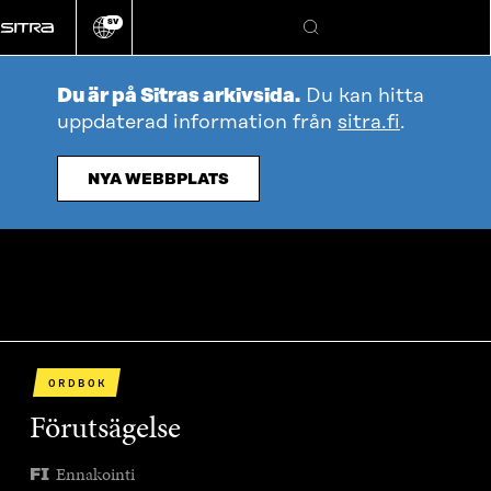
Gå
SV
direkt
Ändra
Sök
webbplatsens
till
språk
innehållet
Du är på Sitras arkivsida.
Du kan hitta
uppdaterad information från
sitra.fi
.
NYA WEBBPLATS
ORDBOK
Förutsägelse
Ennakointi
FI