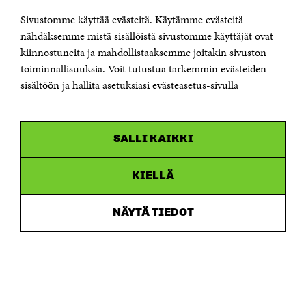
KONTAKTA OSS
Jubileumsfonden för Finlands självständighet Sitra
Sivustomme käyttää evästeitä. Käytämme evästeitä
Östersjögatan 11–13, PB 160,
nähdäksemme mistä sisällöistä sivustomme käyttäjät ovat
00181 Helsingfors
kiinnostuneita ja mahdollistaaksemme joitakin sivuston
Tfn +358 294 618 991
toiminnallisuuksia. Voit tutustua tarkemmin evästeiden
Personalens e-postadresser har formen:
sisältöön ja hallita asetuksiasi evästeasetus-sivulla
fornamn.efternamn@sitra.fi
KANALER
SALLI KAIKKI
Facebook
Öppnas
i
Linkedin
ett
KIELLÄ
Öppnas
nytt
i
fönster
Youtube
ett
Öppnas
NÄYTÄ TIEDOT
nytt
i
fönster
Instagram
ett
Öppnas
nytt
i
fönster
ett
nytt
fönster