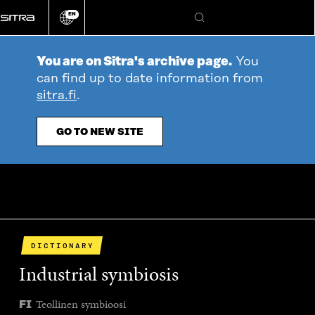
Go
EN
directly
Change
Search
language
to
content
You are on Sitra's archive page.
You
can find up to date information from
sitra.fi
.
GO TO NEW SITE
DICTIONARY
Industrial symbiosis
Teollinen symbioosi
FI