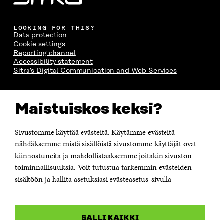
LOOKING FOR THIS?
Data protection
Cookie settings
Reporting channel
Accessibility statement
Sitra's Digital Communication and Web Services
CONTACT US
Maistuiskos keksi?
The Finnish Innovation Fund Sitra
Itämerenkatu 11-13, PO Box 160,
00181 Helsinki
Sivustomme käyttää evästeitä. Käytämme evästeitä
Telephone +358 294 618 991
Telefax +358 9 645 072
nähdäksemme mistä sisällöistä sivustomme käyttäjät ovat
Email firstname.lastname@sitra.fi sitra@sitra.fi
kiinnostuneita ja mahdollistaaksemme joitakin sivuston
toiminnallisuuksia. Voit tutustua tarkemmin evästeiden
How to get to Sitra?
sisältöön ja hallita asetuksiasi evästeasetus-sivulla
Business ID 0202132-3
CHANNELS
SALLI KAIKKI