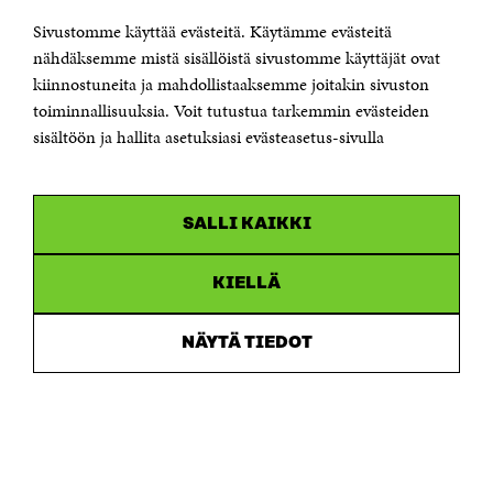
KONTAKTA OSS
Jubileumsfonden för Finlands självständighet Sitra
Sivustomme käyttää evästeitä. Käytämme evästeitä
Östersjögatan 11–13, PB 160,
nähdäksemme mistä sisällöistä sivustomme käyttäjät ovat
00181 Helsingfors
kiinnostuneita ja mahdollistaaksemme joitakin sivuston
Tfn +358 294 618 991
toiminnallisuuksia. Voit tutustua tarkemmin evästeiden
Personalens e-postadresser har formen:
sisältöön ja hallita asetuksiasi evästeasetus-sivulla
fornamn.efternamn@sitra.fi
KANALER
SALLI KAIKKI
Facebook
Öppnas
i
Linkedin
ett
KIELLÄ
Öppnas
nytt
i
fönster
Youtube
ett
Öppnas
NÄYTÄ TIEDOT
nytt
i
fönster
Instagram
ett
Öppnas
nytt
i
fönster
ett
nytt
fönster