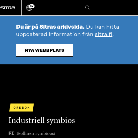
Gå
SV
direkt
Ändra
Sök
webbplatsens
till
språk
innehållet
Du är på Sitras arkivsida.
Du kan hitta
uppdaterad information från
sitra.fi
.
NYA WEBBPLATS
ORDBOK
Industriell symbios
Teollinen symbioosi
FI