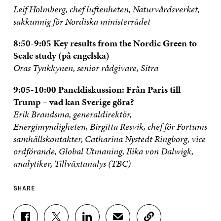
Leif Holmberg, chef luftenheten, Naturvårdsverket,
sakkunnig för Nordiska ministerrådet
8:50-9:05 Key results from the Nordic Green to
Scale study (på engelska)
Oras Tynkkynen, senior rådgivare, Sitra
9:05-10:00 Paneldiskussion: Från Paris till
Trump
–
vad kan Sverige göra?
Erik Brandsma, generaldirektör,
Energimyndigheten, Birgitta Resvik, chef för Fortums
samhällskontakter, Catharina Nystedt Ringborg, vice
ordförande, Global Utmaning, Ilika von Dalwigk,
analytiker, Tillväxtanalys (TBC)
SHARE
S
S
S
S
C