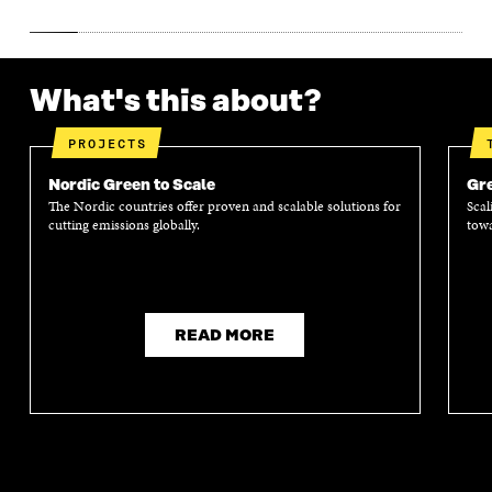
W
I
W
I
I
N
I
N
N
D
N
D
D
O
D
O
O
W
O
W
What's this about?
W
W
PROJECTS
Nordic Green to Scale
Gre
The Nordic countries offer proven and scalable solutions for
Scal
cutting emissions globally.
towa
READ MORE