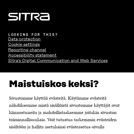
LOOKING FOR THIS?
Data protection
Cookie settings
Reporting channel
Accessibility statement
Sitra's Digital Communication and Web Services
CONTACT US
Maistuiskos keksi?
The Finnish Innovation Fund Sitra
Itämerenkatu 11-13, PO Box 160,
00181 Helsinki
Sivustomme käyttää evästeitä. Käytämme evästeitä
Telephone +358 294 618 991
Telefax +358 9 645 072
nähdäksemme mistä sisällöistä sivustomme käyttäjät ovat
Email firstname.lastname@sitra.fi sitra@sitra.fi
kiinnostuneita ja mahdollistaaksemme joitakin sivuston
toiminnallisuuksia. Voit tutustua tarkemmin evästeiden
How to get to Sitra?
sisältöön ja hallita asetuksiasi evästeasetus-sivulla
Business ID 0202132-3