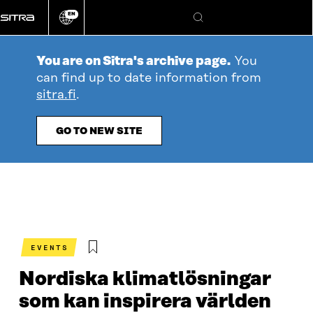
Go
EN
directly
Change
Search
language
to
content
You are on Sitra's archive page.
You
can find up to date information from
sitra.fi
.
GO TO NEW SITE
EVENTS
Nordiska klimatlösningar
som kan inspirera världen