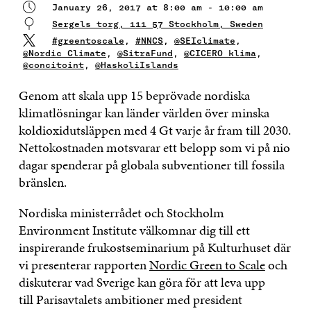
January 26, 2017 at 8:00 am - 10:00 am
Sergels torg, 111 57 Stockholm, Sweden
#greentoscale
,
#NNCS
,
@SEIclimate
,
@Nordic_Climate
,
@SitraFund
,
@CICERO_klima
,
@concitoint
,
@HaskoliIslands
Genom att skala upp 15 beprövade nordiska
klimatlösningar kan länder världen över minska
koldioxidutsläppen med 4 Gt varje år fram till 2030.
Nettokostnaden motsvarar ett belopp som vi på nio
dagar spenderar på globala subventioner till fossila
bränslen.
Nordiska ministerrådet och Stockholm
Environment Institute välkomnar dig till ett
inspirerande frukostseminarium på Kulturhuset där
vi presenterar rapporten
Nordic Green to Scale
och
diskuterar vad Sverige kan göra för att leva upp
till Parisavtalets ambitioner med president