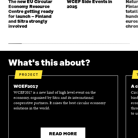
The new EU Circular
WCEF Side Events in
Natur
O
W
O
W
Economy Resource
2025
Finla
W
W
Centre getting ready
totall
for launch – Finland
hundr
and Sitra strongly
euros
involved
chron
What's this about?
PROJECT
WCEF2017
A c
WCEF2017 is a new kind of high level event on the
Circ
economy, organised by Sitra and its international
biod
cooperative partners. It raises the best circular economy
econ
solutions in the world.
thro
to u
READ MORE