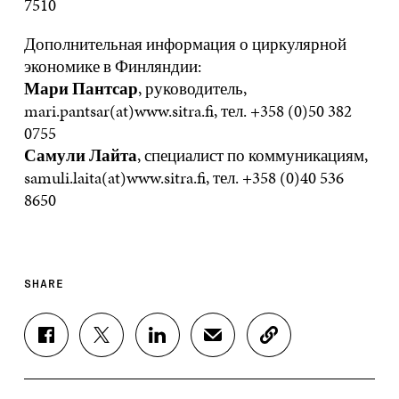
7510
Дополнительная информация о циркулярной
экономике в Финляндии:
Мари Пантсар
, руководитель,
mari.pantsar(at)www.sitra.fi, тел. +358 (0)50 382
0755
Самули Лайта
, специалист по коммуникациям,
samuli.laita(at)www.sitra.fi, тел. +358 (0)40 536
8650
SHARE
S
S
S
S
C
H
H
H
H
O
A
A
A
A
P
R
R
R
R
Y