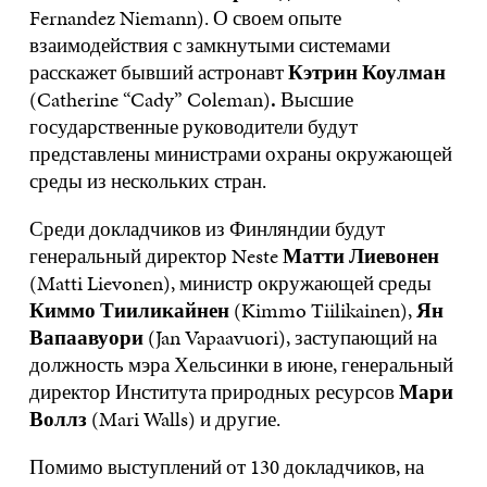
Fernandez Niemann). О своем опыте
взаимодействия с замкнутыми системами
расскажет бывший астронавт
Кэтрин Коулман
(Catherine “Cady” Coleman)
.
Высшие
государственные руководители будут
представлены министрами охраны окружающей
среды из нескольких стран.
Среди докладчиков из Финляндии будут
генеральный директор Neste
Матти Лиевонен
(Matti Lievonen), министр окружающей среды
Киммо Тииликайнен
(Kimmo Tiilikainen),
Ян
Вапаавуори
(Jan Vapaavuori), заступающий на
должность мэра Хельсинки в июне, генеральный
директор Института природных ресурсов
Мари
Воллз
(Mari Walls) и другие.
Помимо выступлений от 130 докладчиков, на