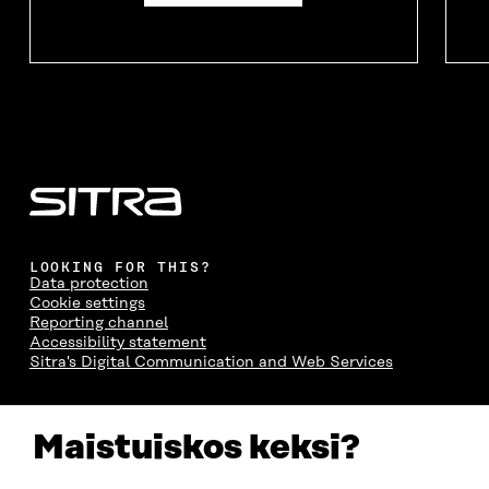
LOOKING FOR THIS?
Data protection
Cookie settings
Reporting channel
Accessibility statement
Sitra's Digital Communication and Web Services
CONTACT US
Maistuiskos keksi?
The Finnish Innovation Fund Sitra
Itämerenkatu 11-13, PO Box 160,
00181 Helsinki