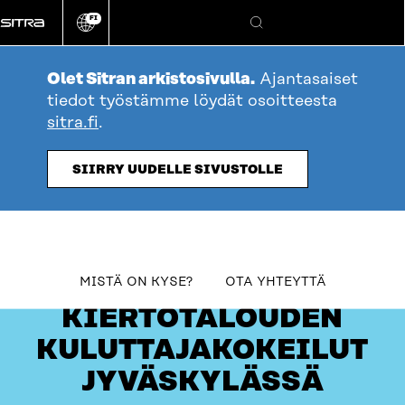
Siirry
FI
suoraan
Vaihda
Hae
sivuston
sisältöön
kieli
Olet Sitran arkistosivulla.
Ajantasaiset
tiedot työstämme löydät osoitteesta
sitra.fi
.
SIIRRY UUDELLE SIVUSTOLLE
table_of_contents
MISTÄ ON KYSE?
OTA YHTEYTTÄ
KIERTOTALOUDEN
KULUTTAJAKOKEILUT
JYVÄSKYLÄSSÄ