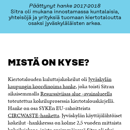
Päättynyt hanke 2017-2018
Sitra oli mukana innostamassa kuntalaisia,
yhteisöjä ja yrityksiä tuomaan kiertotaloutta
osaksi jyväskyläläisten arkea.
MISTÄ ON KYSE?
OTA YHTEYTTÄ
MISTÄ ON KYSE?
Kiertotalouden kuluttajakokeilut oli
Jyväskylän
kaupungin koordinoima hanke
, joka toisti Sitran
aikaisemmalla
Resurssiviisas alue -avainalueella
toteutettua kokeiluprosessia kiertotalouskärjellä.
Hanke on osa SYKEn EU-rahoitteista
CIRCWASTE-hanketta
. Jyväskylän käyttäjälähtöiset
kokeilut -hankkeessa on kolme 2,5 vuoden mittaista
kokeilujaksoa, joista ensimmäisessä Sitra oli yksi