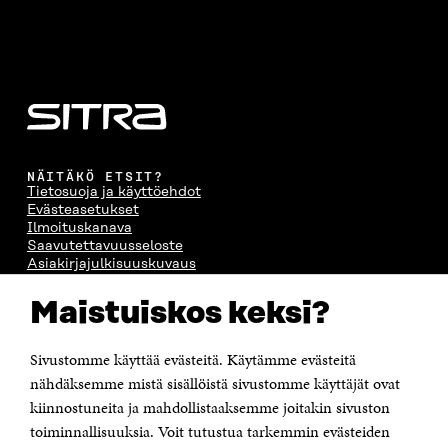
NÄITÄKÖ ETSIT?
Tietosuoja ja käyttöehdot
Evästeasetukset
Ilmoituskanava
Saavutettavuusseloste
Asiakirjajulkisuuskuvaus
Sitran digitaalinen viestintä ja verkkopalvelut
Maistuiskos keksi?
OTA YHTEYTTÄ
Suomen itsenäisyyden juhlarahasto Sitra
Sivustomme käyttää evästeitä. Käytämme evästeitä
Itämerenkatu 11-13, PL 160,
nähdäksemme mistä sisällöistä sivustomme käyttäjät ovat
00181 Helsinki
kiinnostuneita ja mahdollistaaksemme joitakin sivuston
Puhelin +358 294 618 991
toiminnallisuuksia. Voit tutustua tarkemmin evästeiden
Sähköpostiosoite