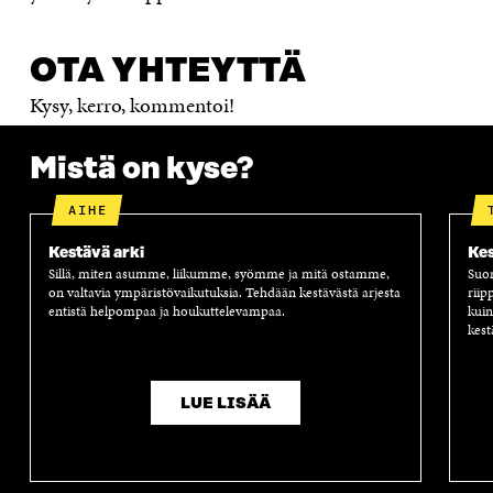
OTA YHTEYTTÄ
Kysy, kerro, kommentoi!
Mistä on kyse?
AIHE
Kestävä arki
Kes
Sillä, miten asumme, liikumme, syömme ja mitä ostamme,
Suom
on valtavia ympäristövaikutuksia. Tehdään kestävästä arjesta
riip
entistä helpompaa ja houkuttelevampaa.
kuin
kest
LUE LISÄÄ