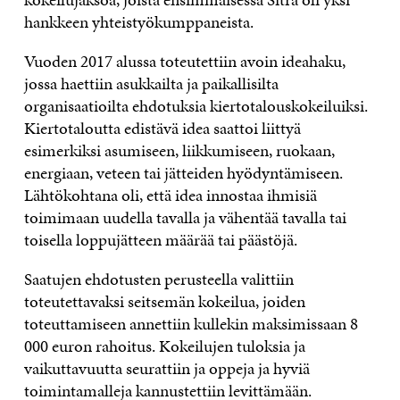
hankkeen yhteistyökumppaneista.
Vuoden 2017 alussa toteutettiin avoin ideahaku,
jossa haettiin asukkailta ja paikallisilta
organisaatioilta ehdotuksia kiertotalouskokeiluiksi.
Kiertotaloutta edistävä idea saattoi liittyä
esimerkiksi asumiseen, liikkumiseen, ruokaan,
energiaan, veteen tai jätteiden hyödyntämiseen.
Lähtökohtana oli, että idea innostaa ihmisiä
toimimaan uudella tavalla ja vähentää tavalla tai
toisella loppujätteen määrää tai päästöjä.
Saatujen ehdotusten perusteella valittiin
toteutettavaksi seitsemän kokeilua, joiden
toteuttamiseen annettiin kullekin maksimissaan 8
000 euron rahoitus. Kokeilujen tuloksia ja
vaikuttavuutta seurattiin ja oppeja ja hyviä
toimintamalleja kannustettiin levittämään.