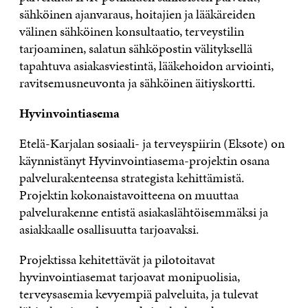
sähköinen ajanvaraus, hoitajien ja lääkäreiden
välinen sähköinen konsultaatio, terveystilin
tarjoaminen, salatun sähköpostin välityksellä
tapahtuva asiakasviestintä, lääkehoidon arviointi,
ravitsemusneuvonta ja sähköinen äitiyskortti.
Hyvinvointiasema
Etelä-Karjalan sosiaali- ja terveyspiirin (Eksote) on
käynnistänyt Hyvinvointiasema-projektin osana
palvelurakenteensa strategista kehittämistä.
Projektin kokonaistavoitteena on muuttaa
palvelurakenne entistä asiakaslähtöisemmäksi ja
asiakkaalle osallisuutta tarjoavaksi.
Projektissa kehitettävät ja pilotoitavat
hyvinvointiasemat tarjoavat monipuolisia,
terveysasemia kevyempiä palveluita, ja tulevat