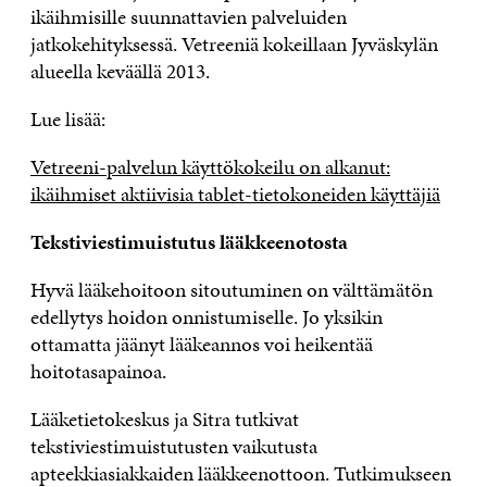
ikäihmisille suunnattavien palveluiden
jatkokehityksessä. Vetreeniä kokeillaan Jyväskylän
alueella keväällä 2013.
Lue lisää:
Vetreeni-palvelun käyttökokeilu on alkanut:
ikäihmiset aktiivisia tablet-tietokoneiden käyttäjiä
Tekstiviestimuistutus lääkkeenotosta
Hyvä lääkehoitoon sitoutuminen on välttämätön
edellytys hoidon onnistumiselle. Jo yksikin
ottamatta jäänyt lääkeannos voi heikentää
hoitotasapainoa.
Lääketietokeskus ja Sitra tutkivat
tekstiviestimuistutusten vaikutusta
apteekkiasiakkaiden lääkkeenottoon. Tutkimukseen