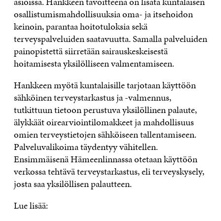
asioissa. Hankkeen tavoitteena on lisätä kuntalaisen
osallistumismahdollisuuksia oma- ja itsehoidon
keinoin, parantaa hoitotuloksia sekä
terveyspalveluiden saatavuutta. Samalla palveluiden
painopistettä siirretään sairauskeskeisestä
hoitamisesta yksilölliseen valmentamiseen.
Hankkeen myötä kuntalaisille tarjotaan käyttöön
sähköinen terveystarkastus ja -valmennus,
tutkittuun tietoon perustuva yksilöllinen palaute,
älykkäät oirearviointilomakkeet ja mahdollisuus
omien terveystietojen sähköiseen tallentamiseen.
Palveluvalikoima täydentyy vähitellen.
Ensimmäisenä Hämeenlinnassa otetaan käyttöön
verkossa tehtävä terveystarkastus, eli terveyskysely,
josta saa yksilöllisen palautteen.
Lue lisää: