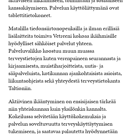
aktiiviseen liikkumiseen, toimintaan ja sosiaaliseen
kanssakäymiseen. Palvelun käyttöliittymänä ovat
tablettitietokoneet.
Matalilla tiedonsiirtonopeuksilla ja ilman erillisiä
lisälaitteita toimiva Vetreeni kokoaa ikäihmisille
hyödylliset sähköiset palvelut yhteen.
Palveluvalikko koostuu muun muassa
terveystietojen kuten verenpaineen seurannasta ja
kirjaamisesta, muistiharjoitteista, uutis- ja
sääpalveluista, kotikunnan ajankohtaisista asioista,
liikuntaohjeista sekä yhteydestä terveystietokanta
Taltioniin.
Aktiivinen ikääntyminen on ensisijaisen tärkeää
niin yhteiskunnan kuin yksilönkin kannalta.
Kokeilussa selvitetään käyttökokemuksia ja
palvelun soveltuvuutta terveyskäyttäytymisen
tukemiseen, ja saatavaa palautetta hyödynnetään