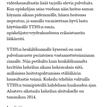
videokonsultaatio lisää tarjolla olevia palveluita.
Kun opiskelijan asiaa voidaan näin hoitaa saman
käynnin aikana pidemmälle, hänen hoitonsa
nopeutuu, ja samalla varmistetaan hyvä laatu
käyttämällä YTHS:n omia,
opiskelijaterveydenhuoltoon erikoistuneita
lääkäreitä.
YTHS:n henkilökunnalle kyseessä on uusi
palvelumuoto perinteisen vastaanottotoiminnan
rinnalle. Niin potilailta kuin henkilökunnalta
kerätään kokeilun aikana kokemuksia siitä,
millaisissa hoitotapahtumissa etälääkärin
konsultaatio toimii. Kokeilu tehdään valituilla
YTHS:n toimipisteillä kahdeksan kuukauden ajan.
Alustava aikataulu kokeilun aloitukselle on
tammikuu 2014.