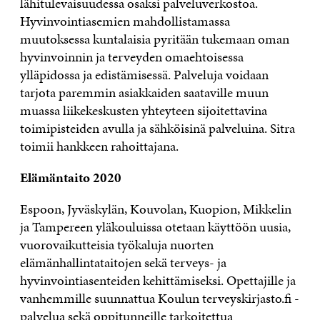
lähitulevaisuudessa osaksi palveluverkostoa.
Hyvinvointiasemien mahdollistamassa
muutoksessa kuntalaisia pyritään tukemaan oman
hyvinvoinnin ja terveyden omaehtoisessa
ylläpidossa ja edistämisessä. Palveluja voidaan
tarjota paremmin asiakkaiden saataville muun
muassa liikekeskusten yhteyteen sijoitettavina
toimipisteiden avulla ja sähköisinä palveluina. Sitra
toimii hankkeen rahoittajana.
Elämäntaito 2020
Espoon, Jyväskylän, Kouvolan, Kuopion, Mikkelin
ja Tampereen yläkouluissa
otetaan käyttöön uusia,
vuorovaikutteisia työkaluja nuorten
elämänhallintataitojen sekä terveys- ja
hyvinvointiasenteiden kehittämiseksi. Opettajille ja
vanhemmille suunnattua Koulun terveyskirjasto.fi -
palvelua sekä oppitunneille tarkoitettua