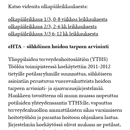
Katso videoita olkapääleikkauksesta:
olkapääleikkaus 1/3, 0-8 viikkoa leikkauksesta
olkapääleikkaus 2/3, 2-6 kk leikkauksesta
olkapääleikkaus 3/3 6-12 kk leikkauksesta
eHTA – sähköinen hoidon tarpeen arviointi
Ylioppilaiden terveydenhoitosäätiön (YTHS)
Töölön toimipisteessä koekäytettiin 2011-2012
tietyille potilasryhmille suunnattua, sähköiseen
asiointiin perustuvaa vuorovaikutteista hoidon
tarpeen arviointi- ja ajanvarausjärjestelmää.
Hankkeen tavoitteena oli muun muassa nopeuttaa
potilaiden yhteydensaantia YTHS:lle, vapauttaa
terveydenhuollon ammattilaisten aikaa varsinaiseen
hoitotyöhön ja parantaa hoitoon ohjauksen laatua.
Järjestelmän koekäytössä olivat mukana ne potilaat,