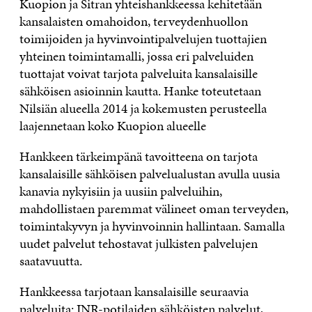
Kuopion ja Sitran yhteishankkeessa kehitetään
kansalaisten omahoidon, terveydenhuollon
toimijoiden ja hyvinvointipalvelujen tuottajien
yhteinen toimintamalli, jossa eri palveluiden
tuottajat voivat tarjota palveluita kansalaisille
sähköisen asioinnin kautta. Hanke toteutetaan
Nilsiän alueella 2014 ja kokemusten perusteella
laajennetaan koko Kuopion alueelle
Hankkeen tärkeimpänä tavoitteena on tarjota
kansalaisille sähköisen palvelualustan avulla uusia
kanavia nykyisiin ja uusiin palveluihin,
mahdollistaen paremmat välineet oman terveyden,
toimintakyvyn ja hyvinvoinnin hallintaan. Samalla
uudet palvelut tehostavat julkisten palvelujen
saatavuutta.
Hankkeessa tarjotaan kansalaisille seuraavia
palveluita: INR-potilaiden sähköisten palvelut,