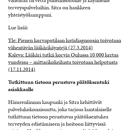
vähentää tarvetta puhelinsoitoille ja käynneille
terveyspalveluihin. Sitra on hankkeen
yhteistyökumppani.
Lue lisää:
Yle: Pienen korvapotilaan kotidiagnoosin toivotaan
vähentävän lääkärikäyntejä (27.3.2014)
Kaleva: Lääkäri tutkii korvia Oulussa 10 000 kertaa
vuodessa – mittarikokeilusta toivotaan helpotusta
(17.11.2014)
Tutkittuun tietoon perustuva
päätöksentuki
asiakkaalle
Hämeenlinnan kaupunki ja Sitra kehittävät
palvelukokonaisuutta, joka tarjoaa kuntalaiselle
tutkittuun tietoon perustuvaa päätöksentukea
terveyden edistämiseen ja hoitoon liittyvissä