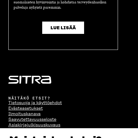
suomalaisten hyvinvointia ja kohdistaa terveydenhuollon
palveluja nykyistä paremmin.
LUE LISÄÄ
NÄITÄKÖ ETSIT?
Tietosuoja ja käyttöehdot
Evästeasetukset
Ilmoituskanava
Saavutettavuusseloste
Asiakirjajulkisuuskuvaus
Sitran digitaalinen viestintä ja verkkopalvelut