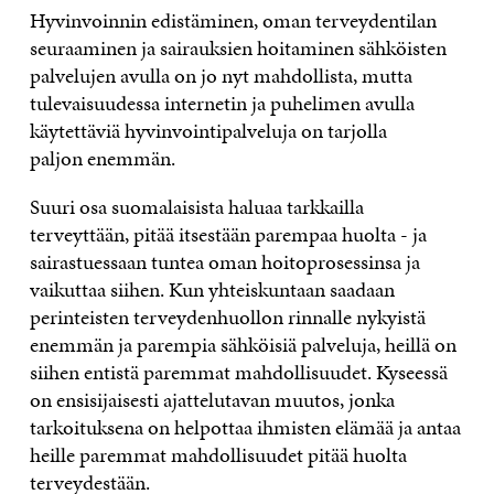
Hyvinvoinnin edistäminen, oman terveydentilan
seuraaminen ja sairauksien hoitaminen sähköisten
palvelujen avulla on jo nyt mahdollista, mutta
tulevaisuudessa internetin ja puhelimen avulla
käytettäviä hyvinvointipalveluja on tarjolla
paljon enemmän.
Suuri osa suomalaisista haluaa tarkkailla
terveyttään, pitää itsestään parempaa huolta ­- ja
sairastuessaan tuntea oman hoitoprosessinsa ja
vaikuttaa siihen. Kun yhteiskuntaan saadaan
perinteisten terveydenhuollon rinnalle nykyistä
enemmän ja parempia sähköisiä palveluja, heillä on
siihen entistä paremmat mahdollisuudet. Kyseessä
on ensisijaisesti ajattelutavan muutos, jonka
tarkoituksena on helpottaa ihmisten elämää ja antaa
heille paremmat mahdollisuudet pitää huolta
terveydestään.