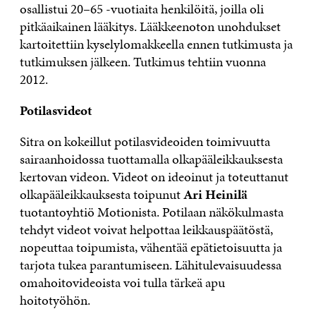
osallistui 20–65 -vuotiaita henkilöitä, joilla oli
pitkäaikainen lääkitys. Lääkkeenoton unohdukset
kartoitettiin kyselylomakkeella ennen tutkimusta ja
tutkimuksen jälkeen. Tutkimus tehtiin vuonna
2012.
Potilasvideot
Sitra on kokeillut potilasvideoiden toimivuutta
sairaanhoidossa tuottamalla olkapääleikkauksesta
kertovan videon. Videot on ideoinut ja toteuttanut
olkapääleikkauksesta toipunut
Ari Heinilä
tuotantoyhtiö Motionista. Potilaan näkökulmasta
tehdyt videot voivat helpottaa leikkauspäätöstä,
nopeuttaa toipumista, vähentää epätietoisuutta ja
tarjota tukea parantumiseen. Lähitulevaisuudessa
omahoitovideoista voi tulla tärkeä apu
hoitotyöhön.