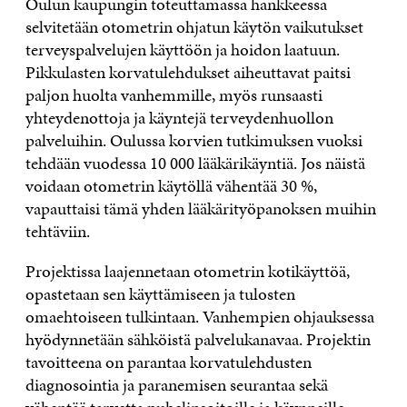
Oulun kaupungin toteuttamassa hankkeessa
selvitetään otometrin ohjatun käytön vaikutukset
terveyspalvelujen käyttöön ja hoidon laatuun.
Pikkulasten korvatulehdukset aiheuttavat paitsi
paljon huolta vanhemmille, myös runsaasti
yhteydenottoja ja käyntejä terveydenhuollon
palveluihin. Oulussa korvien tutkimuksen vuoksi
tehdään vuodessa 10 000 lääkärikäyntiä. Jos näistä
voidaan otometrin käytöllä vähentää 30 %,
vapauttaisi tämä yhden lääkärityöpanoksen muihin
tehtäviin.
Projektissa laajennetaan otometrin kotikäyttöä,
opastetaan sen käyttämiseen ja tulosten
omaehtoiseen tulkintaan. Vanhempien ohjauksessa
hyödynnetään sähköistä palvelukanavaa. Projektin
tavoitteena on parantaa korvatulehdusten
diagnosointia ja paranemisen seurantaa sekä