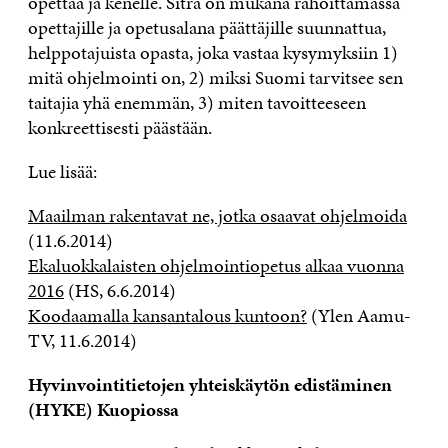
opettaa ja kenelle. Sitra on mukana rahoittamassa
opettajille ja opetusalana päättäjille suunnattua,
helppotajuista opasta, joka vastaa kysymyksiin 1)
mitä ohjelmointi on, 2) miksi Suomi tarvitsee sen
taitajia yhä enemmän, 3) miten tavoitteeseen
konkreettisesti päästään.
Lue lisää:
Maailman rakentavat ne, jotka osaavat ohjelmoida
(11.6.2014)
Ekaluokkalaisten ohjelmointiopetus alkaa vuonna
2016
(HS, 6.6.2014)
Koodaamalla kansantalous kuntoon?
(Ylen Aamu-
TV, 11.6.2014)
Hyvinvointitietojen yhteiskäytön edistäminen
(HYKE) Kuopiossa