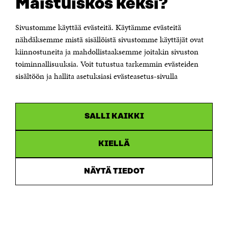
Maistuiskos keksi?
OTA YHTEYTTÄ
Suomen itsenäisyyden juhlarahasto Sitra
Sivustomme käyttää evästeitä. Käytämme evästeitä
Itämerenkatu 11-13, PL 160,
nähdäksemme mistä sisällöistä sivustomme käyttäjät ovat
00181 Helsinki
kiinnostuneita ja mahdollistaaksemme joitakin sivuston
Puhelin +358 294 618 991
toiminnallisuuksia. Voit tutustua tarkemmin evästeiden
Sähköpostiosoite
sisältöön ja hallita asetuksiasi evästeasetus-sivulla
etunimi.sukunimi@sitra.fi tai sitra@sitra.fi
Saapumisohjeet
Y-tunnus 0202132-3
SALLI KAIKKI
OLEMME NÄISSÄ SOMEISSA
KIELLÄ
Facebook
Avautuu
uudessa
NÄYTÄ TIEDOT
Linkedin
ikkunassa
Avautuu
uudessa
Youtube
ikkunassa
Avautuu
uudessa
Instagram
ikkunassa
Avautuu