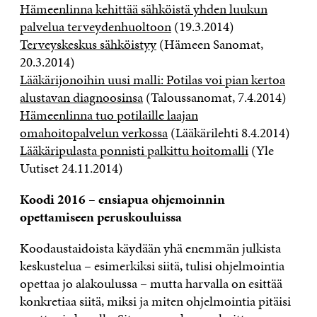
Hämeenlinna kehittää sähköistä yhden luukun
palvelua terveydenhuoltoon
(19.3.2014)
Terveyskeskus sähköistyy
(Hämeen Sanomat,
20.3.2014)
Lääkärijonoihin uusi malli: Potilas voi pian kertoa
alustavan diagnoosinsa
(Taloussanomat, 7.4.2014)
Hämeenlinna tuo potilaille laajan
omahoitopalvelun verkossa
(Lääkärilehti 8.4.2014)
Lääkäripulasta ponnisti palkittu hoitomalli
(Yle
Uutiset 24.11.2014)
Koodi 2016 – ensiapua ohjemoinnin
opettamiseen peruskouluissa
Koodaustaidoista käydään yhä enemmän julkista
keskustelua – esimerkiksi siitä, tulisi ohjelmointia
opettaa jo alakoulussa – mutta harvalla on esittää
konkretiaa siitä, miksi ja miten ohjelmointia pitäisi