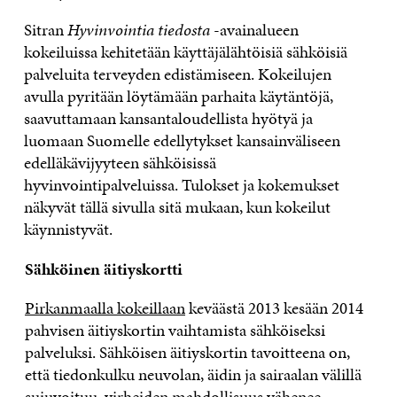
Sitran
Hyvinvointia tiedosta
-avainalueen
kokeiluissa kehitetään käyttäjälähtöisiä sähköisiä
palveluita terveyden edistämiseen. Kokeilujen
avulla pyritään löytämään parhaita käytäntöjä,
saavuttamaan kansantaloudellista hyötyä ja
luomaan Suomelle edellytykset kansainväliseen
edelläkävijyyteen sähköisissä
hyvinvointipalveluissa. Tulokset ja kokemukset
näkyvät tällä sivulla sitä mukaan, kun kokeilut
käynnistyvät.
Sähköinen äitiyskortti
Pirkanmaalla kokeillaan
keväästä 2013 kesään 2014
pahvisen äitiyskortin vaihtamista sähköiseksi
palveluksi. Sähköisen äitiyskortin tavoitteena on,
että tiedonkulku neuvolan, äidin ja sairaalan välillä
sujuvoituu, virheiden mahdollisuus vähenee,