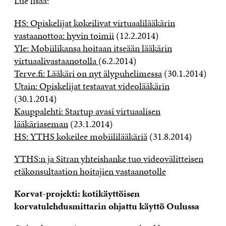
Lue lisää:
HS: Opiskelijat kokeilivat virtuaalilääkärin
vastaanottoa: hyvin toimii
(12.2.2014)
Yle: Mobiilikansa hoitaan itseään lääkärin
virtuaalivastaanotolla
(6.2.2014)
Terve.fi: Lääkäri on nyt älypuhelimessa
(30.1.2014)
Utain: Opiskelijat testaavat videolääkärin
(30.1.2014)
Kauppalehti: Startup avasi virtuaalisen
lääkäriaseman
(23.1.2014)
HS: YTHS kokeilee mobiililääkäriä
(31.8.2014)
YTHS:n ja Sitran yhteishanke tuo videovälitteisen
etäkonsultaation hoitajien vastaanotolle
Korvat-projekti: kotikäyttöisen
korvatulehdusmittarin ohjattu käyttö Oulussa