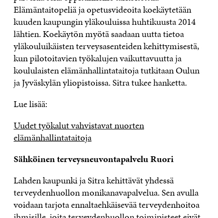
Elämäntaitopeliä ja opetusvideoita koekäytetään
kuuden kaupungin yläkouluissa huhtikuusta 2014
lähtien.
Koekäytön myötä saadaan uutta tietoa
yläkouluikäisten terveysasenteiden kehittymisestä,
kun pilotoitavien työkalujen vaikuttavuutta ja
koululaisten elämänhallintataitoja tutkitaan Oulun
ja Jyväskylän yliopistoissa. Sitra tukee hanketta.
Lue lisää:
Uudet työkalut vahvistavat nuorten
elämänhallintataitoja
Sähköinen terveysneuvontapalvelu Ruori
Lahden kaupunki ja Sitra kehittävät yhdessä
terveydenhuollon monikanavapalvelua. Sen avulla
voidaan tarjota ennaltaehkäisevää terveydenhoitoa
ihmisille, joita terveydenhuollon toimipisteet eivät