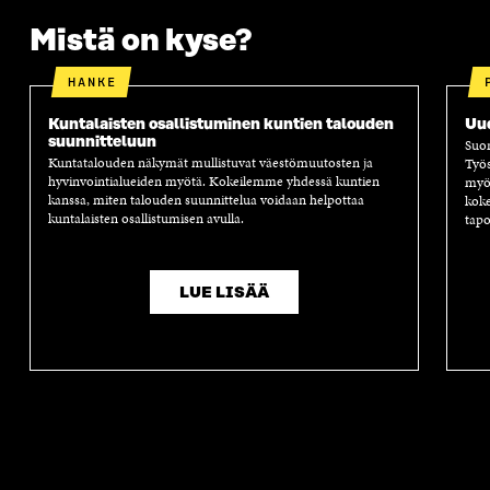
Mistä on kyse?
HANKE
Kuntalaisten osallistuminen kuntien talouden
Uud
suunnitteluun
Suom
Kuntatalouden näkymät mullistuvat väestömuutosten ja
Työs
hyvinvointialueiden myötä. Kokeilemme yhdessä kuntien
myös
kanssa, miten talouden suunnittelua voidaan helpottaa
koke
kuntalaisten osallistumisen avulla.
tapo
LUE LISÄÄ