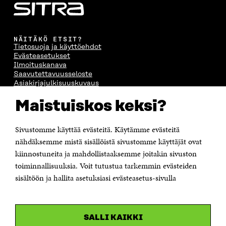
NÄITÄKÖ ETSIT?
Tietosuoja ja käyttöehdot
Evästeasetukset
Ilmoituskanava
Saavutettavuusseloste
Asiakirjajulkisuuskuvaus
Sitran digitaalinen viestintä ja verkkopalvelut
Maistuiskos keksi?
OTA YHTEYTTÄ
Sivustomme käyttää evästeitä. Käytämme evästeitä
Suomen itsenäisyyden juhlarahasto Sitra
Itämerenkatu 11-13, PL 160,
nähdäksemme mistä sisällöistä sivustomme käyttäjät ovat
00181 Helsinki
kiinnostuneita ja mahdollistaaksemme joitakin sivuston
Puhelin +358 294 618 991
toiminnallisuuksia. Voit tutustua tarkemmin evästeiden
Sähköpostiosoite
sisältöön ja hallita asetuksiasi evästeasetus-sivulla
etunimi.sukunimi@sitra.fi tai sitra@sitra.fi
Saapumisohjeet
Y-tunnus 0202132-3
SALLI KAIKKI