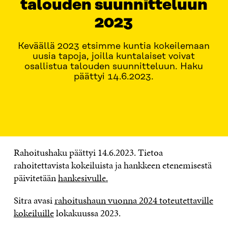
talouden suunnitteluun
2023
Keväällä 2023 etsimme kuntia kokeilemaan
uusia tapoja, joilla kuntalaiset voivat
osallistua talouden suunnitteluun. Haku
päättyi 14.6.2023.
MISTÄ ON KYSE?
HAKUOHJEET
AIKATAULU
O
Rahoitushaku päättyi 14.6.2023. Tietoa
rahoitettavista kokeiluista ja hankkeen etenemisestä
päivitetään
hankesivulle.
Sitra avasi
rahoitushaun vuonna 2024 toteutettaville
kokeiluille
lokakuussa 2023.