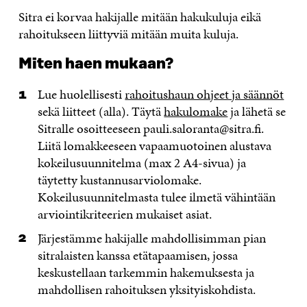
Sitra ei korvaa hakijalle mitään hakukuluja eikä
rahoitukseen liittyviä mitään muita kuluja.
Miten haen mukaan?
Lue huolellisesti
rahoitushaun ohjeet ja säännöt
sekä liitteet (alla). Täytä
hakulomake
ja lähetä se
Sitralle osoitteeseen pauli.saloranta@sitra.fi.
Liitä lomakkeeseen vapaamuotoinen alustava
kokeilusuunnitelma (max 2 A4-sivua) ja
täytetty kustannusarviolomake.
Kokeilusuunnitelmasta tulee ilmetä vähintään
arviointikriteerien mukaiset asiat.
Järjestämme hakijalle mahdollisimman pian
sitralaisten kanssa etätapaamisen, jossa
keskustellaan tarkemmin hakemuksesta ja
mahdollisen rahoituksen yksityiskohdista.