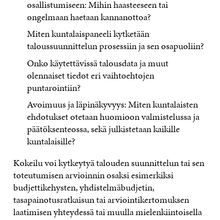
osallistumiseen: Mihin haasteeseen tai
ongelmaan haetaan kannanottoa?
Miten kuntalaispaneeli kytketään
taloussuunnittelun prosessiin ja sen osapuoliin?
Onko käytettävissä talousdata ja muut
olennaiset tiedot eri vaihtoehtojen
puntarointiin?
Avoimuus ja läpinäkyvyys: Miten kuntalaisten
ehdotukset otetaan huomioon valmistelussa ja
päätöksenteossa, sekä julkistetaan kaikille
kuntalaisille?
Kokeilu voi kytkeytyä talouden suunnittelun tai sen
toteutumisen arvioinnin osaksi esimerkiksi
budjettikehysten, yhdistelmäbudjetin,
tasapainotusratkaisun tai arviointikertomuksen
laatimisen yhteydessä tai muulla mielenkiintoisella