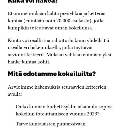
Kuka voi hakea?
Etsimme mukaan kahta pienehköä ja ketterää
kuntaa (enintään noin 20 000 asukasta), jotka
kumpikin toteuttavat oman kokeilunsa.
Kunta voi osallistua rahoitushakuun yhdellä tai
usealla eri hakemuksella, jotka täyttävät
arviointikriteerit. Mukaan valitaan enintään yksi
hanke kuntaa kohti.
Mitä odotamme kokeiluilta?
Arvioimme hakemuksia seuraavien kriteerien
avulla:
Onko kunnan budjettisyklin aikataulu sopiva
kokeilun toteuttamiseen vuonna 2023?
Tarve kuntalaisten puntaroivaan