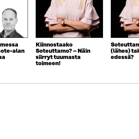
omessa
Kiinnostaako
Soteuttam
sote-alan
Soteuttamo? – Näin
(lähes) ta
aa
siirryt tuumasta
edessä?
toimeen!