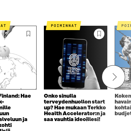
NAT
POIMINNAT
PO
Finland: Hae
Onko sinulla
Kokem
k-
terveydenhuollon start
havain
mille
up? Hae mukaan Terkko
kohta
tuun
Health Accelerator:n ja
budje
alveluun ja
saa vauhtia ideoillesi!
kohti