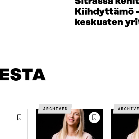
Sitrassa kehi
Kiihdyttämö -
keskusten yri
EESTA
ARCHIVED
ARCHIV