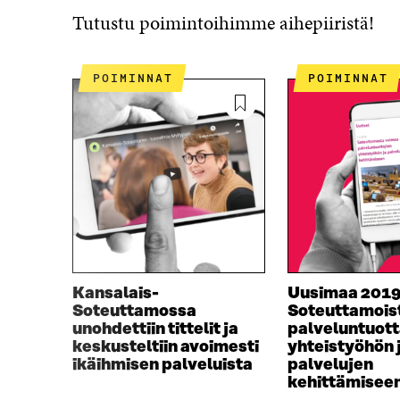
Tutustu poimintoihimme aihepiiristä!
POIMINNAT
POIMINNAT
Kansalais-
Uusimaa 2019
Soteuttamossa
Soteuttamois
unohdettiin tittelit ja
palveluntuott
keskusteltiin avoimesti
yhteistyöhön 
ikäihmisen palveluista
palvelujen
kehittämisee