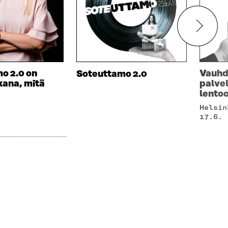
o 2.0 on
Vauhd
Soteuttamo 2.0
kana, mitä
palve
lentoo
Helsinki, maanantai,
17.6.