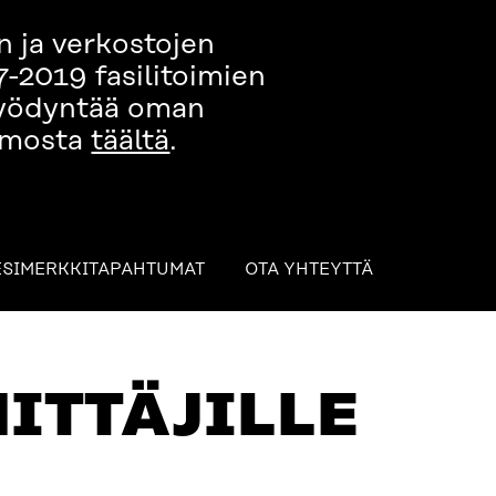
n ja verkostojen
7-2019 fasilitoimien
 hyödyntää oman
tamosta
täältä
.
ESIMERKKITAPAHTUMAT
OTA YHTEYTTÄ
APAHTUMAT
OTA YHTEYTTÄ
ITTÄJILLE