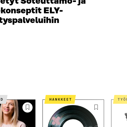
tetyt Soteuttamo- ja
konseptit ELY-
tyspalveluihin
ED
HANKKEET
TY