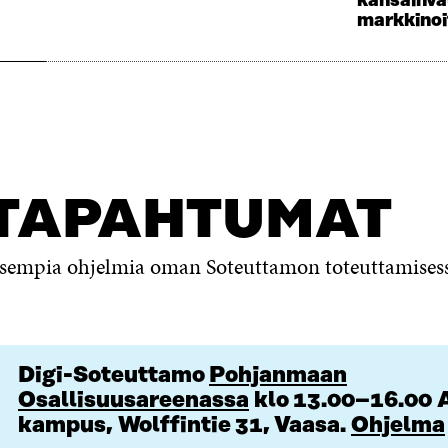
kansainväl
markkinoi
TAPAHTUMAT
kaisempia ohjelmia oman Soteuttamon toteuttamises
Digi-Soteuttamo
Pohjanmaan
Osallisuusareenassa
klo 13.00
–
16.00
kampus,
Wolffintie 31, Vaasa.
Ohjelma