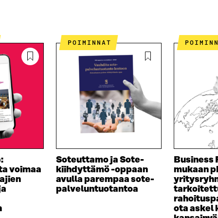
POIMINNAT
POIMIN
:
Soteuttamo ja Sote-
Business 
ta voimaa
kiihdyttämö -oppaan
mukaan p
ajien
avulla parempaa sote-
yritysryh
ja
palveluntuotantoa
tarkoitet
rahoitusp
n
ota askel 