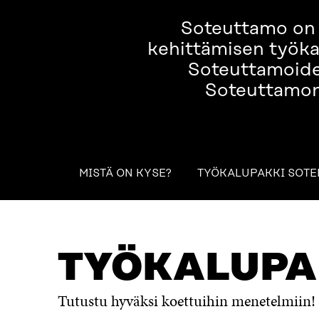
Soteuttamo on s
kehittämisen työkal
Soteuttamoiden
Soteuttamon 
MISTÄ ON KYSE?
TYÖKALUPAKKI SOTE
MISTÄ ON KYSE?
TYÖKALUPAKKI SOTEN KEHITTÄJ
TYÖKALUPA
Tutustu hyväksi koettuihin menetelmiin!