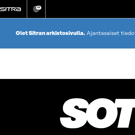
Siirry
suoraan
FI
Vaihda
sivuston
sisältöön
kieli
Olet Sitran arkistosivulla.
Ajantasaiset tied