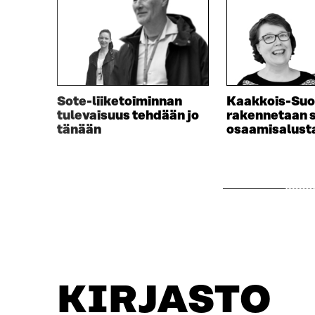
Sote-liiketoiminnan
Kaakkois-Su
tulevaisuus tehdään jo
rakennetaan 
tänään
osaamisalust
KIRJASTO