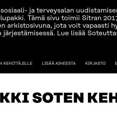
osiaali- ja terveysalan uudistamise
upakki. Tämä sivu toimii Sitran 201
 arkistosivuna, jota voit vapaasti
järjestämisessä. Lue lisää Soteut
table_of_contents
N KEHITTÄJILLE
LISÄÄ AIHEESTA
KIRJASTO
ILLE
LISÄÄ AIHEESTA
KIRJASTO
ESIMERKKIT
KKI SOTEN KEH