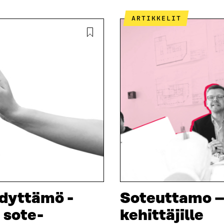
ARTIKKELIT
hdyttämö -
Soteuttamo –
 sote-
kehittäjille