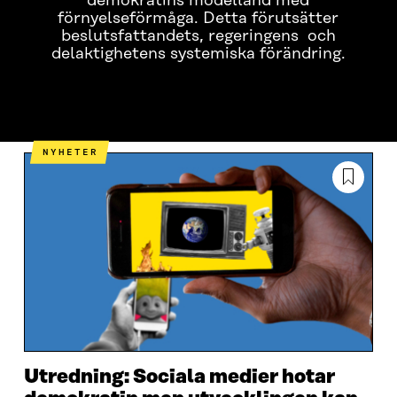
demokratins modelland med
förnyelseförmåga. Detta förutsätter
beslutsfattandets, regeringens och
delaktighetens systemiska förändring.
VAD HANDLAR DET OM?
DETTA HAR HÄNT HITTI
NYHETER
Utredning: Sociala medier hotar