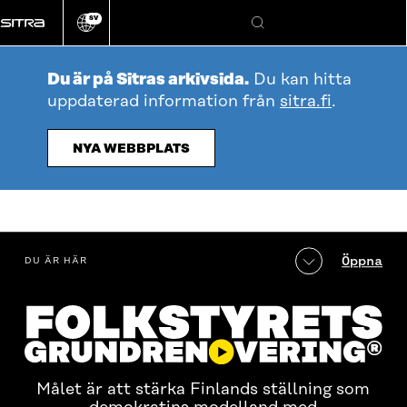
Gå
SV
direkt
Ändra
Sök
webbplatsens
till
språk
innehållet
Du är på Sitras arkivsida.
Du kan hitta
uppdaterad information från
sitra.fi
.
NYA WEBBPLATS
Innehållsförteckning
Öppna
DU ÄR HÄR
Målet är att stärka Finlands ställning som