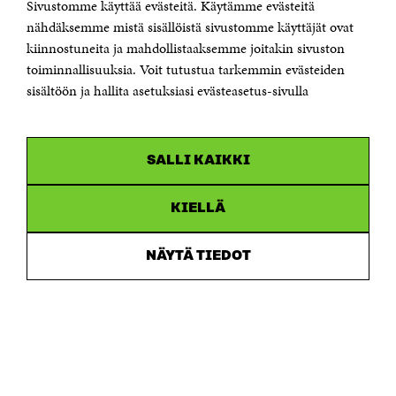
Sivustomme käyttää evästeitä. Käytämme evästeitä
nähdäksemme mistä sisällöistä sivustomme käyttäjät ovat
kiinnostuneita ja mahdollistaaksemme joitakin sivuston
KONTAKTA OSS
Jubileumsfonden för Finlands självständighet Sitra
toiminnallisuuksia. Voit tutustua tarkemmin evästeiden
Östersjögatan 11–13, PB 160,
sisältöön ja hallita asetuksiasi evästeasetus-sivulla
00181 Helsingfors
Tfn +358 294 618 991
Personalens e-postadresser har formen:
fornamn.efternamn@sitra.fi
SALLI KAIKKI
KANALER
KIELLÄ
Facebook
Öppnas
i
NÄYTÄ TIEDOT
Linkedin
ett
Öppnas
nytt
i
fönster
Youtube
ett
Öppnas
nytt
i
fönster
Instagram
ett
Öppnas
nytt
i
fönster
ett
nytt