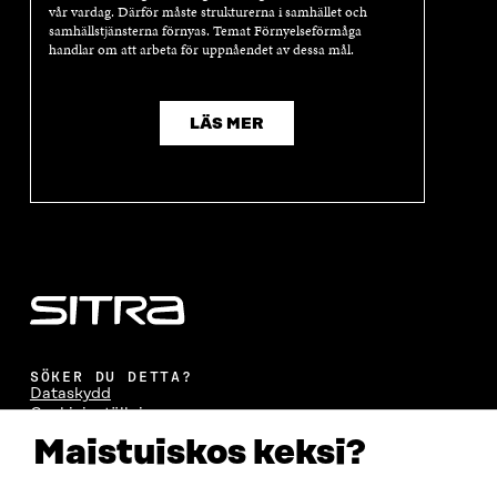
vår vardag. Därför måste strukturerna i samhället och
samhällstjänsterna förnyas. Temat Förnyelseförmåga
handlar om att arbeta för uppnåendet av dessa mål.
LÄS MER
SÖKER DU DETTA?
Dataskydd
Cookieinställningar
Rapporteringskanal
Maistuiskos keksi?
Tillgänglighetsutredning
Beskrivning av handlingsoffentligheten
Sitra's digitala kommunikation och webbtjänster