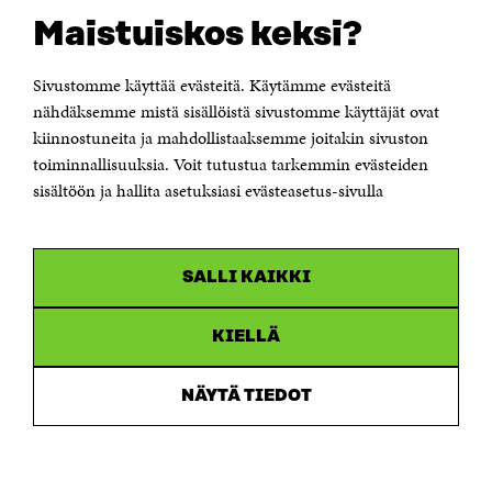
Rapporteringskanal
Maistuiskos keksi?
Tillgänglighetsutredning
Beskrivning av handlingsoffentligheten
Sitra's digitala kommunikation och webbtjänster
Sivustomme käyttää evästeitä. Käytämme evästeitä
nähdäksemme mistä sisällöistä sivustomme käyttäjät ovat
kiinnostuneita ja mahdollistaaksemme joitakin sivuston
KONTAKTA OSS
Jubileumsfonden för Finlands självständighet Sitra
toiminnallisuuksia. Voit tutustua tarkemmin evästeiden
Östersjögatan 11–13, PB 160,
sisältöön ja hallita asetuksiasi evästeasetus-sivulla
00181 Helsingfors
Tfn +358 294 618 991
Personalens e-postadresser har formen:
fornamn.efternamn@sitra.fi
SALLI KAIKKI
KANALER
KIELLÄ
Facebook
Öppnas
i
NÄYTÄ TIEDOT
Linkedin
ett
Öppnas
nytt
i
fönster
Youtube
ett
Öppnas
nytt
i
fönster