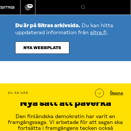
Gå
SV
direkt
Ändra
Sök
webbplatsens
till
språk
innehållet
Du är på Sitras arkivsida.
Du kan hitta
uppdaterad information från
sitra.fi
.
NYA WEBBPLATS
Innehållsförteckning
Öppna
DU ÄR HÄR
Nya sätt att påverka
Den finländska demokratin har varit en
framgångssaga. Vi arbetade för att sagan ska
fortsätta i framgångens tecken också