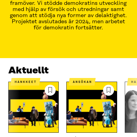
framöver. Vi stödde demokratins utveckling
med hjälp av försök och utredningar samt
genom att stödja nya former av delaktighet.
Projektet avslutades år 2024, men arbetet
för demokratin fortsätter.
VAD ÄR DET FRÅGAN OM?
KONTAKT INFORMATION
Aktuellt
HANKKEET
ANSÖKAN
H