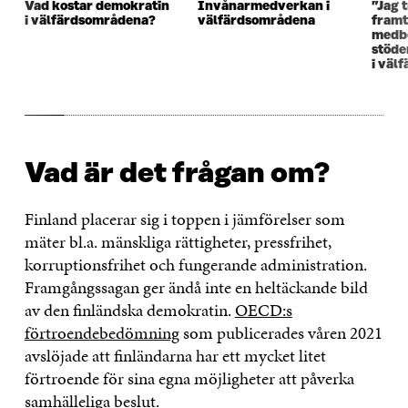
Vad kostar demokratin
Invånarmedverkan i
”Jag t
i välfärdsområdena?
välfärdsområdena
framt
medb
stöde
i väl
Vad är det frågan om?
Finland placerar sig i toppen i jämförelser som
mäter bl.a. mänskliga rättigheter, pressfrihet,
korruptionsfrihet och fungerande administration.
Framgångssagan ger ändå inte en heltäckande bild
av den finländska demokratin.
OECD:s
förtroendebedömning
som publicerades våren 2021
avslöjade att finländarna har ett mycket litet
förtroende för sina egna möjligheter att påverka
samhälleliga beslut.