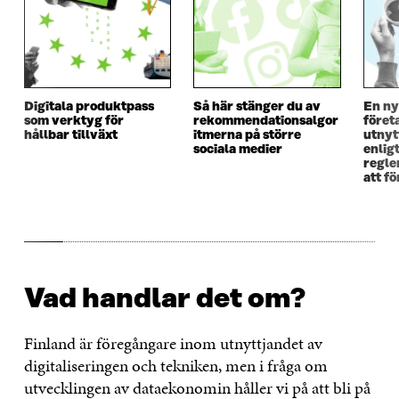
Digitala produktpass
Så här stänger du av
En ny
som verktyg för
rekommendationsalgor
föret
hållbar tillväxt
itmerna på större
utnyt
sociala medier
enlig
regle
att f
Vad handlar det om?
Finland är föregångare inom utnyttjandet av
digitaliseringen och tekniken, men i fråga om
utvecklingen av dataekonomin håller vi på att bli på