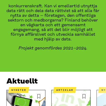
dem är livsviktiga för Finlands ekonomi och
konkurrenskraft. Kan vi emellertid utnyttja
data rätt och dela data rättvist så att alla får
nytta av detta – företagen, den offentliga
sektorn och medborgarna? Finland behöver
en vägkarta och ett gemensamt
engagemang, så att det blir möjligt att
förnya affärslivet och utveckla samhället
med hjälp av data.
Projekt genomfördes 2021–2024.
AKTUELLT
VAD HANDLAR DET OM?
KONTAKTA OS
Aktuellt
NYHETER
ARTIKLAR
N