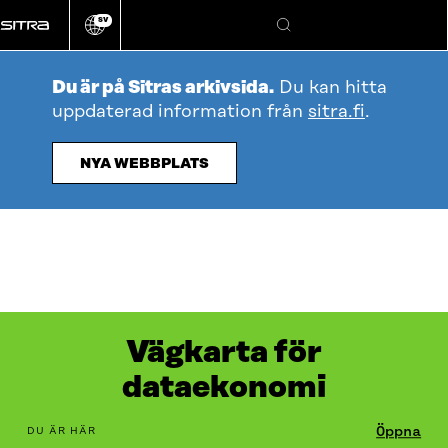
Gå
SV
direkt
Ändra
Sök
webbplatsens
till
språk
innehållet
Du är på Sitras arkivsida.
Du kan hitta
uppdaterad information från
sitra.fi
.
NYA WEBBPLATS
Vägkarta för
dataekonomi
Innehållsförteckning
Öppna
Data och information som förädlats från
DU ÄR HÄR