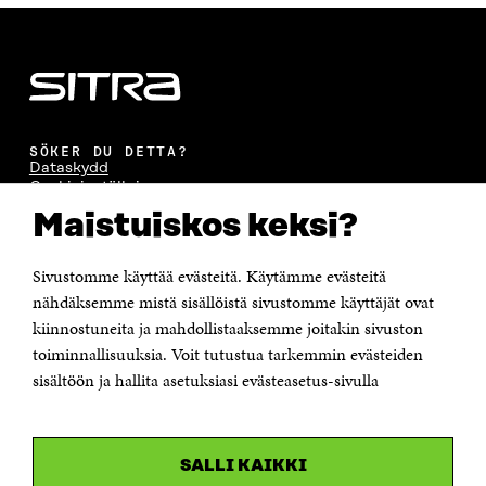
SÖKER DU DETTA?
Dataskydd
Cookieinställningar
Rapporteringskanal
Maistuiskos keksi?
Tillgänglighetsutredning
Beskrivning av handlingsoffentligheten
Sitra's digitala kommunikation och webbtjänster
Sivustomme käyttää evästeitä. Käytämme evästeitä
nähdäksemme mistä sisällöistä sivustomme käyttäjät ovat
kiinnostuneita ja mahdollistaaksemme joitakin sivuston
KONTAKTA OSS
Jubileumsfonden för Finlands självständighet Sitra
toiminnallisuuksia. Voit tutustua tarkemmin evästeiden
Östersjögatan 11–13, PB 160,
sisältöön ja hallita asetuksiasi evästeasetus-sivulla
00181 Helsingfors
Tfn +358 294 618 991
Personalens e-postadresser har formen:
fornamn.efternamn@sitra.fi
SALLI KAIKKI