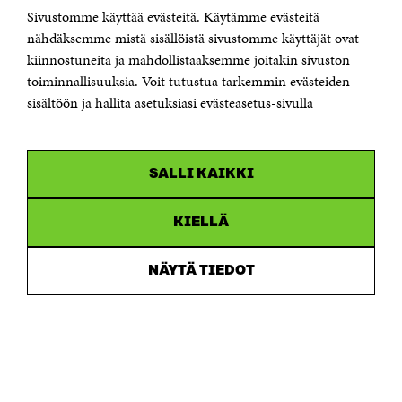
Jubileumsfonden för Finlands självständighet Sitra
Sivustomme käyttää evästeitä. Käytämme evästeitä
Östersjögatan 11–13, PB 160,
nähdäksemme mistä sisällöistä sivustomme käyttäjät ovat
00181 Helsingfors
kiinnostuneita ja mahdollistaaksemme joitakin sivuston
Tfn +358 294 618 991
toiminnallisuuksia. Voit tutustua tarkemmin evästeiden
Personalens e-postadresser har formen:
sisältöön ja hallita asetuksiasi evästeasetus-sivulla
fornamn.efternamn@sitra.fi
KANALER
SALLI KAIKKI
Facebook
Öppnas
i
Linkedin
ett
KIELLÄ
Öppnas
nytt
i
fönster
Youtube
ett
Öppnas
NÄYTÄ TIEDOT
nytt
i
fönster
Instagram
ett
Öppnas
nytt
i
fönster
ett
nytt
fönster