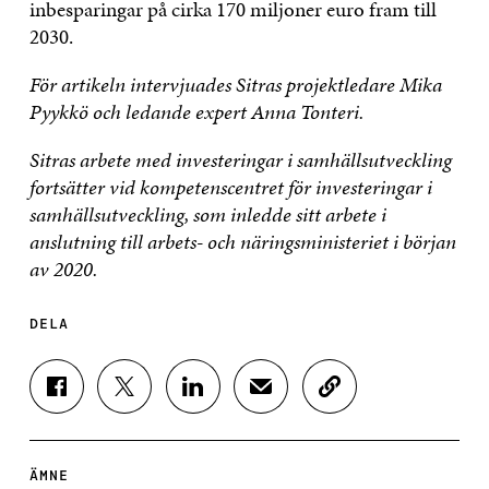
inbesparingar på cirka 170 miljoner euro fram till
2030.
För artikeln intervjuades Sitras projektledare Mika
Pyykkö och ledande expert Anna Tonteri.
Sitras arbete med investeringar i samhällsutveckling
fortsätter vid kompetenscentret för investeringar i
samhällsutveckling, som inledde sitt arbete i
anslutning till arbets- och näringsministeriet i början
av 2020.
DELA
D
D
D
D
K
E
E
E
E
O
L
L
L
L
P
A
A
A
A
I
P
P
P
V
E
ÄMNE