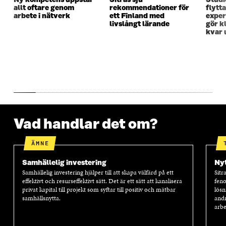
Ny kompetens uppstår
Sitras sju
Studi
N
S
N
S
allt oftare genom
rekommendationer för
flytt
S
T
S
T
arbete i nätverk
ett Finland med
exper
T
E
T
E
livslångt lärande
gör kl
E
R
E
R
kvar 
R
R
Vad handlar det om?
ÄMNE
Samhällelig investering
Nyt
Samhällelig investering hjälper till att skapa välfärd på ett
Sitr
effektivt och resurseffektivt sätt. Det är ett sätt att kanalisera
feno
privat kapital till projekt som syftar till positiv och mätbar
lösn
samhällsnytta.
andr
arbe