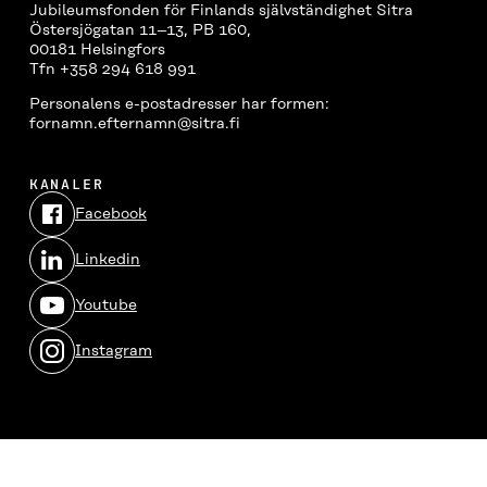
Jubileumsfonden för Finlands självständighet Sitra
Östersjögatan 11–13, PB 160,
00181 Helsingfors
Tfn +358 294 618 991
Personalens e-postadresser har formen:
fornamn.efternamn@sitra.fi
KANALER
Facebook
Öppnas
i
Linkedin
ett
Öppnas
nytt
i
fönster
Youtube
ett
Öppnas
nytt
i
fönster
Instagram
ett
Öppnas
nytt
i
fönster
ett
nytt
fönster