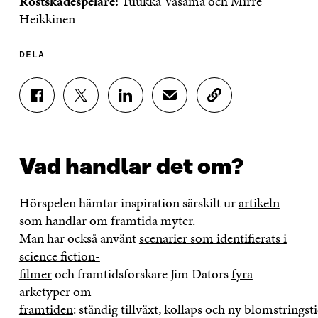
Röstskådespelare:
Tuukka Vasama och Mirre
Heikkinen
DELA
D
D
D
D
K
E
E
E
E
O
L
L
L
L
P
A
A
A
A
I
P
P
P
V
E
Vad handlar det om?
Å
Å
Å
I
R
F
T
L
A
A
A
W
I
E
A
Hörspelen hämtar inspiration särskilt ur
artikeln
C
I
N
-
R
E
T
K
P
T
som handlar om framtida myter
.
B
T
E
O
I
Man har också använt
scenarier som identifierats i
O
E
D
S
K
science fiction-
O
R
I
T
E
K
Ö
N
Ö
L
filmer
och framtidsforskare Jim Dators
fyra
Ö
P
Ö
P
N
arketyper om
P
P
P
P
S
P
N
P
N
L
framtiden
: ständig tillväxt, kollaps och ny blomstrings
N
A
N
A
Ä