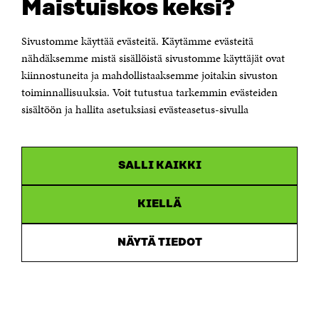
datamarknaden.
Maistuiskos keksi?
Läs mer
Sivustomme käyttää evästeitä. Käytämme evästeitä
nähdäksemme mistä sisällöistä sivustomme käyttäjät ovat
Nyheter:
Förtroende finns men affärskompetens
kiinnostuneita ja mahdollistaaksemme joitakin sivuston
saknas – data har satt fart på samarbetsnätverkens
toiminnallisuuksia. Voit tutustua tarkemmin evästeiden
gemensamma innovationsverksamhet, avslöjar en
sisältöön ja hallita asetuksiasi evästeasetus-sivulla
ny enkät
SALLI KAIKKI
KIELLÄ
Så här gjordes
undersökningen
NÄYTÄ TIEDOT
Enkätundersökningens datainsamling
genomfördes i maj–juni 2023
I utredningen deltog 111
respondenter.