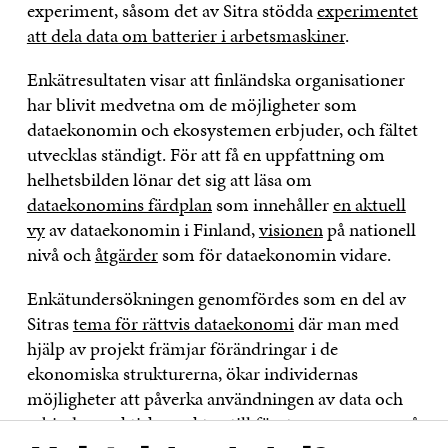
experiment, såsom det av Sitra stödda
experimentet
att dela data om batterier i arbetsmaskiner
.
Enkätresultaten visar att finländska organisationer
har blivit medvetna om de möjligheter som
dataekonomin och ekosystemen erbjuder, och fältet
utvecklas ständigt. För att få en uppfattning om
helhetsbilden lönar det sig att läsa om
dataekonomins färdplan
som innehåller
en aktuell
vy
av dataekonomin i Finland,
visionen
på nationell
nivå och
åtgärder
som för dataekonomin vidare.
Enkätundersökningen genomfördes som en del av
Sitras
tema för rättvis dataekonomi
där man med
hjälp av projekt främjar förändringar i de
ekonomiska strukturerna, ökar individernas
möjligheter att påverka användningen av data och
erbjuder praktiska verktyg till företag som agerar på