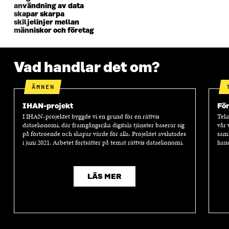
N
S
N
S
användning av data
S
T
S
T
skapar skarpa
T
E
T
E
skiljelinjer mellan
E
R
E
R
människor och företag
R
R
Vad handlar det om?
ÄMNEN
IHAN-projekt
Fö
I IHAN-projektet byggde vi en grund för en rättvis
Tekn
dataekonomi, där framgångsrika digitala tjänster baserar sig
vår 
på förtroende och skapar värde för alla. Projektet avslutades
samh
i juni 2021. Arbetet fortsätter på temat rättvis dataekonomi.
hand
LÄS MER