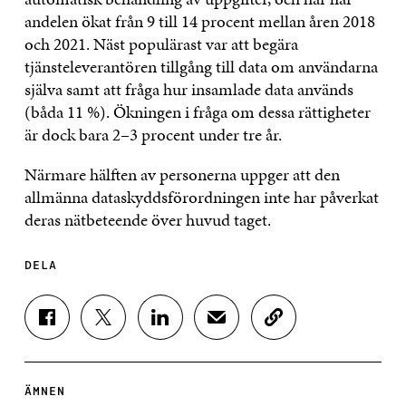
andelen ökat från 9 till 14 procent mellan åren 2018
och 2021. Näst populärast var att begära
tjänsteleverantören tillgång till data om användarna
själva samt att fråga hur insamlade data används
(båda 11 %). Ökningen i fråga om dessa rättigheter
är dock bara 2–3 procent under tre år.
Närmare hälften av personerna uppger att den
allmänna dataskyddsförordningen inte har påverkat
deras nätbeteende över huvud taget.
DELA
D
D
D
D
K
E
E
E
E
O
L
L
L
L
P
A
A
A
A
I
P
P
P
V
E
ÄMNEN
Å
Å
Å
I
R