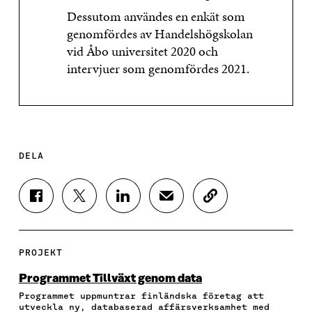
Dessutom användes en enkät som
genomfördes av Handelshögskolan
vid Åbo universitet 2020 och
intervjuer som genomfördes 2021.
DELA
D
D
D
D
K
E
E
E
E
O
L
L
L
L
P
A
A
A
A
I
P
P
P
V
E
PROJEKT
Å
Å
Å
I
R
F
T
L
A
A
Programmet Tillväxt genom data
A
W
I
E
A
Programmet uppmuntrar finländska företag att
C
I
N
-
R
utveckla ny, databaserad affärsverksamhet med