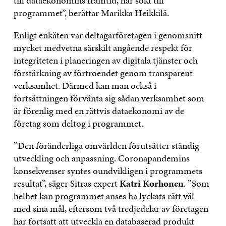
till dataekonomins framtid, har sökt till
programmet”, berättar Marikka Heikkilä.
Enligt enkäten var deltagarföretagen i genomsnitt
mycket medvetna särskilt angående respekt för
integriteten i planeringen av digitala tjänster och
förstärkning av förtroendet genom transparent
verksamhet. Därmed kan man också i
fortsättningen förvänta sig sådan verksamhet som
är förenlig med en rättvis dataekonomi av de
företag som deltog i programmet.
”Den föränderliga omvärlden förutsätter ständig
utveckling och anpassning. Coronapandemins
konsekvenser syntes oundvikligen i programmets
resultat”, säger Sitras expert
Katri Korhonen
. ”Som
helhet kan programmet anses ha lyckats rätt väl
med sina mål, eftersom två tredjedelar av företagen
har fortsatt att utveckla en databaserad produkt