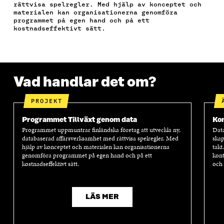
E
T
K
P
T
rättvisa spelregler. Med hjälp av konceptet och
B
T
E
O
I
materialen kan organisationerna genomföra
O
E
D
S
K
programmet på egen hand och på ett
O
R
I
T
E
kostnadseffektivt sätt.
K
Ö
N
Ö
L
Ö
P
Ö
P
N
P
P
P
P
S
P
N
P
N
L
N
A
N
A
Ä
Vad handlar det om?
A
S
A
S
N
S
I
S
I
K
I
E
I
E
PROJEKT
E
T
E
T
T
T
T
T
Programmet Tillväxt genom data
Ko
T
N
T
N
Programmet uppmuntrar finländska företag att utveckla ny,
Data
N
Y
N
Y
databaserad affärsverksamhet med rättvisa spelregler. Med
skap
Y
T
Y
T
hjälp av konceptet och materialen kan organisationerna
takt
T
T
T
T
genomföra programmet på egen hand och på ett
kont
T
F
T
F
kostnadseffektivt sätt.
och 
F
Ö
F
Ö
Ö
N
Ö
N
N
S
N
S
LÄS MER
S
T
S
T
T
E
T
E
E
R
E
R