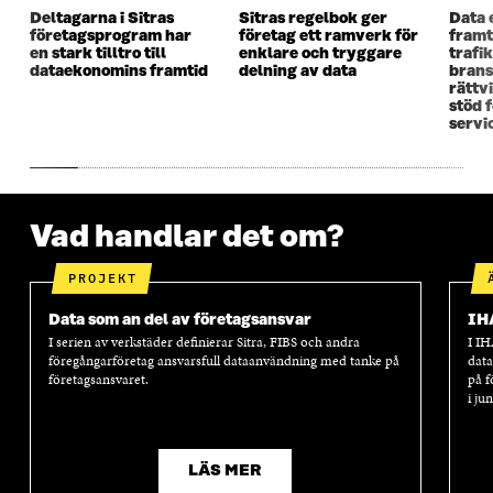
Deltagarna i Sitras
Sitras regelbok ger
Data 
F
Ö
F
Ö
företagsprogram har
företag ett ramverk för
framt
Ö
N
Ö
N
en stark tilltro till
enklare och tryggare
trafi
N
S
N
S
dataekonomins framtid
delning av data
brans
S
T
S
T
rättv
T
E
T
E
stöd 
E
R
E
R
servi
R
R
Vad handlar det om?
PROJEKT
Data som an del av företagsansvar
IH
I serien av verkstäder definierar Sitra, FIBS och andra
I IH
föregångarföretag ansvarsfull dataanvändning med tanke på
data
företagsansvaret.
på f
i ju
LÄS MER