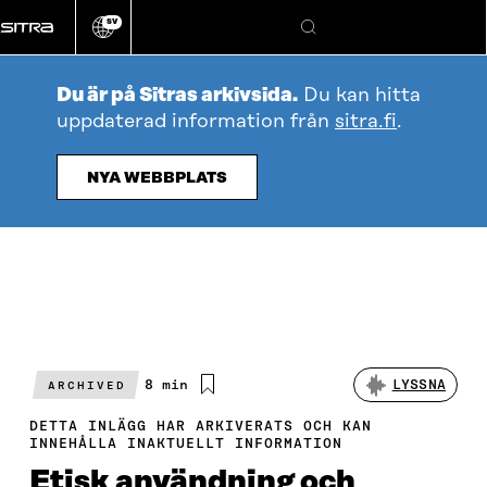
Gå
SV
direkt
Ändra
Sök
webbplatsens
till
språk
innehållet
Du är på Sitras arkivsida.
Du kan hitta
uppdaterad information från
sitra.fi
.
NYA WEBBPLATS
Beräknad
8 min
LYSSNA
ARCHIVED
läsningstid
DETTA INLÄGG HAR ARKIVERATS OCH KAN
INNEHÅLLA INAKTUELLT INFORMATION
Etisk användning och