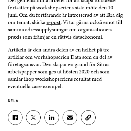
Det gemensamma arbetet för att skapa förståelse
fortsätter på workshopseriens sista möte den 10
juni. Om du fortfarande är intresserad av att lära dig
om temat, skicka
e-post
. Vi tar gärna också emot till
samma adressupplysningar om organisationers
praxis som främjar en rättvis dataekonomi.
Artikeln är den andra delen av en helhet på tre
artiklar om workshopserien Data som en del av
företagsansvar. Den skapar en grund för Sitras
arbetspapper som ges ut hösten 2020 och som
samlar ihop workshopseriens resultat med
eventuella case-exempel.
DELA
D
D
D
D
K
E
E
E
E
O
L
L
L
L
P