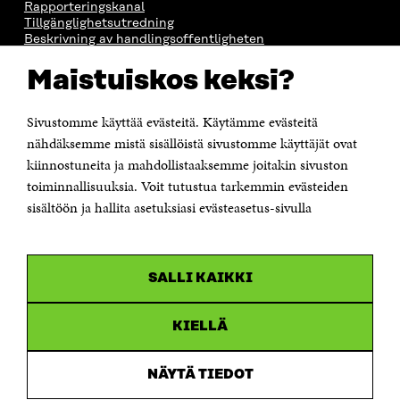
Rapporteringskanal
Tillgänglighetsutredning
Beskrivning av handlingsoffentligheten
Sitra's digitala kommunikation och webbtjänster
Maistuiskos keksi?
KONTAKTA OSS
Sivustomme käyttää evästeitä. Käytämme evästeitä
Jubileumsfonden för Finlands självständighet Sitra
Östersjögatan 11–13, PB 160,
nähdäksemme mistä sisällöistä sivustomme käyttäjät ovat
00181 Helsingfors
kiinnostuneita ja mahdollistaaksemme joitakin sivuston
Tfn +358 294 618 991
toiminnallisuuksia. Voit tutustua tarkemmin evästeiden
Personalens e-postadresser har formen:
sisältöön ja hallita asetuksiasi evästeasetus-sivulla
fornamn.efternamn@sitra.fi
KANALER
SALLI KAIKKI
Facebook
Öppnas
i
Linkedin
ett
KIELLÄ
Öppnas
nytt
i
fönster
Youtube
ett
Öppnas
NÄYTÄ TIEDOT
nytt
i
fönster
Instagram
ett