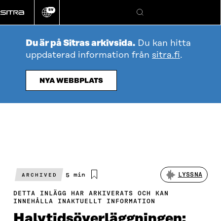
Gå
SV
direkt
Ändra
Sök
webbplatsens
till
språk
innehållet
Du är på Sitras arkivsida.
Du kan hitta
uppdaterad information från
sitra.fi
.
NYA WEBBPLATS
Beräknad
5 min
LYSSNA
ARCHIVED
läsningstid
DETTA INLÄGG HAR ARKIVERATS OCH KAN
INNEHÅLLA INAKTUELLT INFORMATION
Halvtidsöverläggningen: