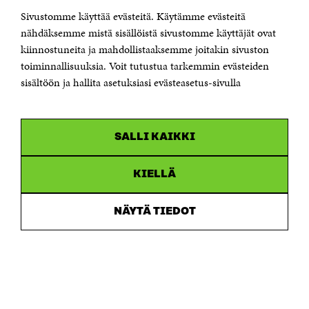
KONTAKTA OSS
Jubileumsfonden för Finlands självständighet Sitra
Sivustomme käyttää evästeitä. Käytämme evästeitä
Östersjögatan 11–13, PB 160,
nähdäksemme mistä sisällöistä sivustomme käyttäjät ovat
00181 Helsingfors
kiinnostuneita ja mahdollistaaksemme joitakin sivuston
Tfn +358 294 618 991
toiminnallisuuksia. Voit tutustua tarkemmin evästeiden
Personalens e-postadresser har formen:
sisältöön ja hallita asetuksiasi evästeasetus-sivulla
fornamn.efternamn@sitra.fi
KANALER
SALLI KAIKKI
Facebook
Öppnas
i
Linkedin
ett
KIELLÄ
Öppnas
nytt
i
fönster
Youtube
ett
Öppnas
NÄYTÄ TIEDOT
nytt
i
fönster
Instagram
ett
Öppnas
nytt
i
fönster
ett
nytt
fönster