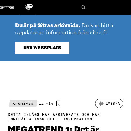
Gå
SV
direkt
Ändra
Sök
webbplatsens
till
språk
innehållet
Du är på Sitras arkivsida.
Du kan hitta
uppdaterad information från
sitra.fi
.
NYA WEBBPLATS
Beräknad
14 min
LYSSNA
ARCHIVED
läsningstid
DETTA INLÄGG HAR ARKIVERATS OCH KAN
INNEHÅLLA INAKTUELLT INFORMATION
MEGATREND 1: Det är