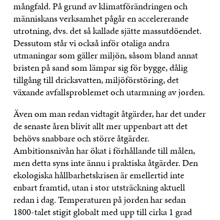
mångfald. På grund av klimatförändringen och
människans verksamhet pågår en accelererande
utrotning, dvs. det så kallade sjätte massutdöendet.
Dessutom står vi också inför otaliga andra
utmaningar som gäller miljön, såsom bland annat
bristen på sand som lämpar sig för bygge, dålig
tillgång till dricksvatten, miljöförstöring, det
växande avfallsproblemet och utarmning av jorden.
Även om man redan vidtagit åtgärder, har det under
de senaste åren blivit allt mer uppenbart att det
behövs snabbare och större åtgärder.
Ambitionsnivån har ökat i förhållande till målen,
men detta syns inte ännu i praktiska åtgärder. Den
ekologiska hållbarhetskrisen är emellertid inte
enbart framtid, utan i stor utsträckning aktuell
redan i dag. Temperaturen på jorden har sedan
1800-talet stigit globalt med upp till cirka 1 grad