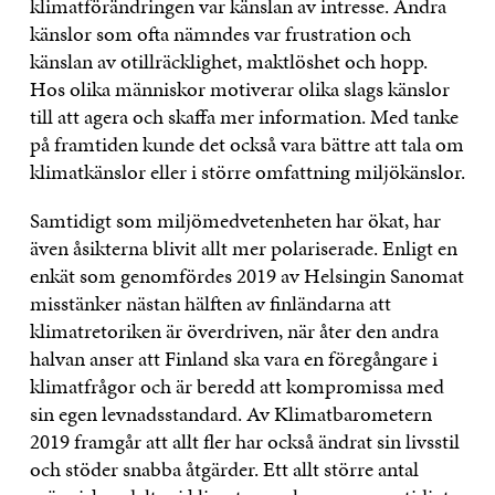
klimatförändringen var känslan av intresse. Andra
känslor som ofta nämndes var frustration och
känslan av otillräcklighet, maktlöshet och hopp.
Hos olika människor motiverar olika slags känslor
till att agera och skaffa mer information. Med tanke
på framtiden kunde det också vara bättre att tala om
klimatkänslor eller i större omfattning miljökänslor.
Samtidigt som miljömedvetenheten har ökat, har
även åsikterna blivit allt mer polariserade. Enligt en
enkät som genomfördes 2019 av Helsingin Sanomat
misstänker nästan hälften av finländarna att
klimatretoriken är överdriven, när åter den andra
halvan anser att Finland ska vara en föregångare i
klimatfrågor och är beredd att kompromissa med
sin egen levnadsstandard. Av Klimatbarometern
2019 framgår att allt fler har också ändrat sin livsstil
och stöder snabba åtgärder. Ett allt större antal