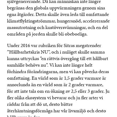
självgenererande. Då kan människan inte längre
begränsa den globala uppvärmningen genom sina
egna åtgärder. Detta skulle även leda till omfattande
klimatflyktingströmmar, hungersnöd, accelererande
massutrotning och kustöversvämningar, och en del
områden på jorden skulle bli obeboeliga.
Under 2016 var rubriken för Sitras megatrender
”Hållbarhetskris NU”, och i nuläget skulle samma
kunna uttryckas ”en rättvis övergång till ett hållbart
samhälle behövs nu”. Vi kan inte längre helt
förhindra förändringarna, men vi kan påverka deras
omfattning. En värld som är 1,5 grader varmare är
annorlunda än en värld som är 2 grader varmare,
för att inte tala om en ökning av 2,5 eller 3 grader. Ju
fler olika ekosystem vi bevarar och ju fler arter vi
räddar från att dö ut, desto bättre
återhämtningsförmåga har vår livsmiljö och desto