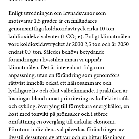
Enligt utredningen om levnadsvanor som
motsvarar 1,5 grader är en finländares
genomsnittliga koldioxidavtryck cirka 10 ton
koldioxidekvivalenter (t CO
e). Enligt klimatmålen
2
vore koldioxidavtrycket år 2030 2,5 ton och år 2050
endast 0,7 ton. Således behövs betydande
förändringar i livsstilen innan vi uppnår
klimatmålen. Det är inte enbart fråga om
anpassning, utan en förändring som genomförs
rättvist innebär också ett hälsosammare och
lyckligare liv och ökat välbefinnande. I praktiken är
lösningar bland annat prioritering av kollektivtrafik
och cykling, övergång till förnybara energikällor, en
kost med tonvikt på grönsaker och i större
omfattning en övergång till cirkulär ekonomi.
Förutom individens val påverkas förändringen av
livsstil dessutom av att var och en hittar lösningar