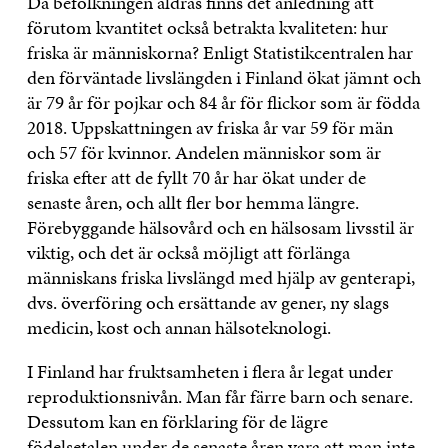
Då befolkningen åldras finns det anledning att
förutom kvantitet också betrakta kvaliteten: hur
friska är människorna? Enligt Statistikcentralen har
den förväntade livslängden i Finland ökat jämnt och
är 79 år för pojkar och 84 år för flickor som är födda
2018. Uppskattningen av friska år var 59 för män
och 57 för kvinnor. Andelen människor som är
friska efter att de fyllt 70 år har ökat under de
senaste åren, och allt fler bor hemma längre.
Förebyggande hälsovård och en hälsosam livsstil är
viktig, och det är också möjligt att förlänga
människans friska livslängd med hjälp av genterapi,
dvs. överföring och ersättande av gener, ny slags
medicin, kost och annan hälsoteknologi.
I Finland har fruktsamheten i flera år legat under
reproduktionsnivån. Man får färre barn och senare.
Dessutom kan en förklaring för de lägre
födelsetalen under de senaste åren vara att man inte