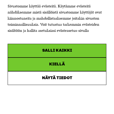
KONTAKTA OSS
Jubileumsfonden för Finlands självständighet Sitra
Sivustomme käyttää evästeitä. Käytämme evästeitä
Östersjögatan 11–13, PB 160,
nähdäksemme mistä sisällöistä sivustomme käyttäjät ovat
00181 Helsingfors
kiinnostuneita ja mahdollistaaksemme joitakin sivuston
Tfn +358 294 618 991
toiminnallisuuksia. Voit tutustua tarkemmin evästeiden
Personalens e-postadresser har formen:
sisältöön ja hallita asetuksiasi evästeasetus-sivulla
fornamn.efternamn@sitra.fi
KANALER
SALLI KAIKKI
Facebook
Öppnas
i
Linkedin
ett
KIELLÄ
Öppnas
nytt
i
fönster
Youtube
ett
Öppnas
NÄYTÄ TIEDOT
nytt
i
fönster
Instagram
ett
Öppnas
nytt
i
fönster
ett
nytt
fönster