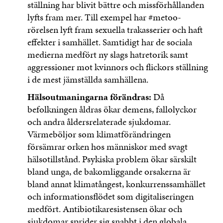
ställning har blivit bättre och missförhållanden
lyfts fram mer. Till exempel har #metoo-
rörelsen lyft fram sexuella trakasserier och haft
effekter i samhället. Samtidigt har de sociala
medierna medfört ny slags hatretorik samt
aggressioner mot kvinnors och flickors ställning
i de mest jämställda samhällena.
Hälsoutmaningarna förändras:
Då
befolkningen åldras ökar demens, fallolyckor
och andra åldersrelaterade sjukdomar.
Värmeböljor som klimatförändringen
försämrar orken hos människor med svagt
hälsotillstånd. Psykiska problem ökar särskilt
bland unga, de bakomliggande orsakerna är
bland annat klimatångest, konkurrenssamhället
och informationsflödet som digitaliseringen
medfört. Antibiotikaresistensen ökar och
sjukdomar sprider sig snabbt i den globala