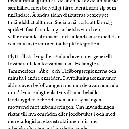
invandrarbakgrund att de är en del av de finländska
samhället, men betydligt färre identifierar sig som
finländare. Å andra sidan diskuteras begreppet
finländskhet allt mer. Sociala nätverk, att lära sig
språket, fast förankring i arbetslivet och en
välkomnande atmosfär i det finländska samhället är
centrala faktorer med tanke på integration.
Flytt till städer gäller Finland även mer generellt.
Invånarantalen förväntas öka i Helsingfors-,
Tammerfors-, Åbo- och Uleåborgsregionerna och
minska i andra områden. I avfolkningskommuner
åldras även befolkningen mer än i de ovan nämnda
områdena. Enligt enkäter vill man behålla
landsbygden bebodd, men ännu syns ingen
mottrend mot urbaniseringen. Om invandringen
riktas till nya områden eller jordbruket i och med
den ekologiska rekonstruktionen blir mer
arbetskraftsintensivt kan detta vända