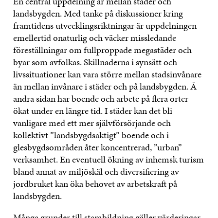
En central uppdelning är mellan städer och
landsbygden. Med tanke på diskussioner kring
framtidens utvecklingsriktningar är uppdelningen
emellertid onaturlig och väcker missledande
föreställningar om fullproppade megastäder och
byar som avfolkas. Skillnaderna i synsätt och
livssituationer kan vara större mellan stadsinvånare
än mellan invånare i städer och på landsbygden. Å
andra sidan har boende och arbete på flera orter
ökat under en längre tid. I städer kan det bli
vanligare med ett mer självförsörjande och
kollektivt ”landsbygdsaktigt” boende och i
glesbygdsområden åter koncentrerad, ”urban”
verksamhet. En eventuell ökning av inhemsk turism
bland annat av miljöskäl och diversifiering av
jordbruket kan öka behovet av arbetskraft på
landsbygden.
Många grunder till stambildning gäller värderingar