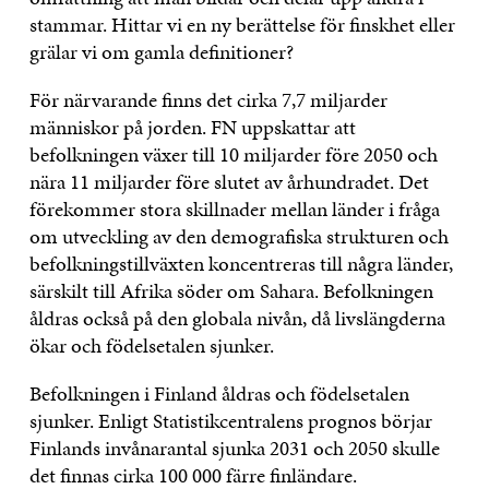
stammar. Hittar vi en ny berättelse för finskhet eller
grälar vi om gamla definitioner?
För närvarande finns det cirka 7,7 miljarder
människor på jorden. FN uppskattar att
befolkningen växer till 10 miljarder före 2050 och
nära 11 miljarder före slutet av århundradet. Det
förekommer stora skillnader mellan länder i fråga
om utveckling av den demografiska strukturen och
befolkningstillväxten koncentreras till några länder,
särskilt till Afrika söder om Sahara. Befolkningen
åldras också på den globala nivån, då livslängderna
ökar och födelsetalen sjunker.
Befolkningen i Finland åldras och födelsetalen
sjunker. Enligt Statistikcentralens prognos börjar
Finlands invånarantal sjunka 2031 och 2050 skulle
det finnas cirka 100 000 färre finländare.