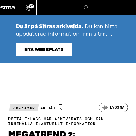
Gå
SV
direkt
Ändra
Sök
webbplatsens
till
språk
innehållet
Du är på Sitras arkivsida.
Du kan hitta
uppdaterad information från
sitra.fi
.
NYA WEBBPLATS
Beräknad
14 min
LYSSNA
ARCHIVED
läsningstid
DETTA INLÄGG HAR ARKIVERATS OCH KAN
INNEHÅLLA INAKTUELLT INFORMATION
MEGATREND 2: