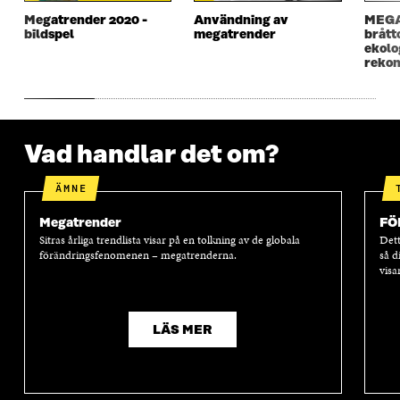
T
T
T
T
T
F
T
F
Megatrender 2020 -
Användning av
MEGA
bildspel
megatrender
brått
F
Ö
F
Ö
ekolo
Ö
N
Ö
N
rekon
N
S
N
S
S
T
S
T
T
E
T
E
E
R
E
R
R
R
Vad handlar det om?
ÄMNE
Megatrender
FÖ
Sitras årliga trendlista visar på en tolkning av de globala
Dett
förändringsfenomenen – megatrenderna.
så d
visa
LÄS MER