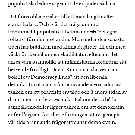
populistiska ledare säger att de erbjuder sådana.
Det finns olika orsaker till att man längtar efter
starka ledare. Delvis är det fråga om mer
traditionellt populistiskt betonande
ab
”det egna
folkets” förmån mot andra. Men under den senaste
tiden har brådskan med klimatåtgärder till och med
väckt önskemål om en ekodiktatur, eftersom det
anses vara osannolikt att människorna förändrar sitt
beteende frivilligt. David Runciman skriver i sin
bok How Democracy Ends? att den liberala
demokratin utmanas för näravande å ena sidan av
tanken om ett praktiskt envälde och å andra sidan av
drömmen om de vises makt. Bakom dessa båda
samhällsmodeller ligger tanken om att demokratin
är för långsam för eller oförmögen att reagera på
vår tids brännande frågor utmanar demokratin.