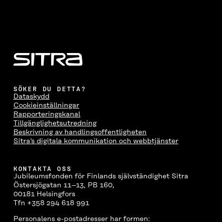
SÖKER DU DETTA?
Dataskydd
Cookieinställningar
Rapporteringskanal
Tillgänglighetsutredning
Beskrivning av handlingsoffentligheten
Sitra's digitala kommunikation och webbtjänster
KONTAKTA OSS
Jubileumsfonden för Finlands självständighet Sitra
Östersjögatan 11–13, PB 160,
00181 Helsingfors
Tfn +358 294 618 991
Personalens e-postadresser har formen: