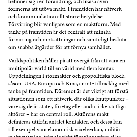
befinner sig i en förändring, och likaså även
formerna att utöva makt. I framtiden har nätverk
och kommunikation allt större betydelse.
Förvirring blir vanligare som en maktform. Med
tanke på framtiden är det centralt att minska
förvirring och motsättningar och samtidigt besluta
om snabba åtgärder för att förnya samhället.
Världspolitiken håller på att övergå från att vara en
multipolär värld till en värld med flera knutar.
Uppdelningen i stormakter och geopolitiska block,
såsom USA, Europa och Kina, är inte tillräcklig med
tanke på framtiden. Däremot är det viktigt att förstå
situationen som ett nätverk, där olika knutpunkter –
vare sig de är stater, företag eller andra icke-statliga
aktörer – har en central roll. Aktörens makt
definieras utifrån antalet kontakter, och dessa kan
till exempel vara ekonomisk växelverkan, militär
maktutövning, teknologiskt föregångarskap eller