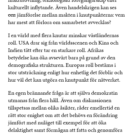
kulturellt inflytande. Även handelskrigen kan ses
om
jämförelse mellan makten i knutpunkterna: vem
har mest att förlora om samarbetet avvecklas?
I en värld med flera knutar minskar västländernas
roll. USA drar sig från världsscenen och Kina och
Indien tätt efter tar en starkare roll. Afrikas
betydelse kan öka avsevärt bara på grund av den
demografiska strukturen. Europas roll bestäms i
stor utsträckning enligt hur enhetlig det förblir och
hur väl det kan utgöra en knutpunkt för nätverket.
En egen brännande fråga är att själva demokratin
utmanas från flera håll. Även om diskussionen
tillspetsas mellan olika åsikter, råder emellertid en
rätt stor enighet om att det behövs en förändring
jämfört med nuläget till exempel för att öka
delaktighet samt förmågan att fatta och genomföra