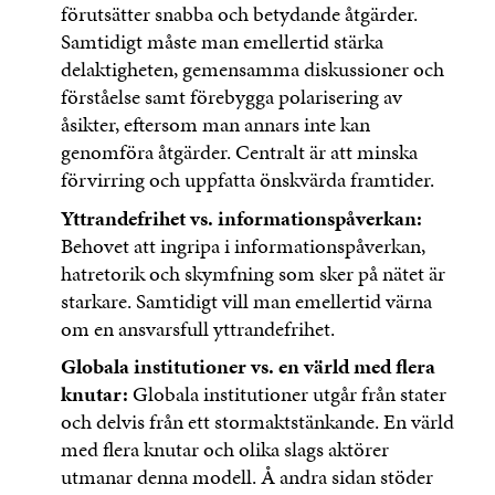
förutsätter snabba och betydande åtgärder.
Samtidigt måste man emellertid stärka
delaktigheten, gemensamma diskussioner och
förståelse samt förebygga polarisering av
åsikter, eftersom man annars inte kan
genomföra åtgärder. Centralt är att minska
förvirring och uppfatta önskvärda framtider.
Yttrandefrihet vs. informationspåverkan:
Behovet att ingripa i informationspåverkan,
hatretorik och skymfning som sker på nätet är
starkare. Samtidigt vill man emellertid värna
om en ansvarsfull yttrandefrihet.
Globala institutioner vs. en värld med flera
knutar:
Globala institutioner utgår från stater
och delvis från ett stormaktstänkande. En värld
med flera knutar och olika slags aktörer
utmanar denna modell. Å andra sidan stöder