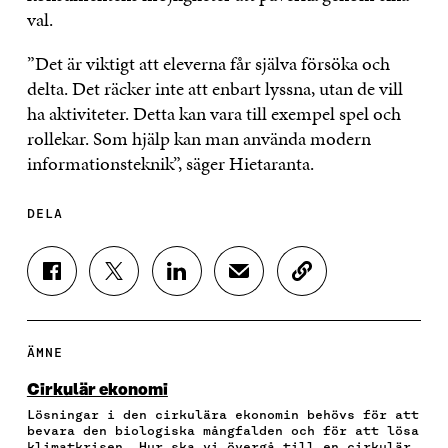
val.
”Det är viktigt att eleverna får själva försöka och
delta. Det räcker inte att enbart lyssna, utan de vill
ha aktiviteter. Detta kan vara till exempel spel och
rollekar. Som hjälp kan man använda modern
informationsteknik”, säger Hietaranta.
DELA
D
D
D
D
K
E
E
E
E
O
L
L
L
L
P
A
A
A
A
I
P
P
P
V
E
ÄMNE
Å
Å
Å
I
R
F
T
L
A
A
Cirkulär ekonomi
A
W
I
E
A
Lösningar i den cirkulära ekonomin behövs för att
C
I
N
-
R
bevara den biologiska mångfalden och för att lösa
E
T
K
P
T
klimatkrisen. Hur ska vi övergå till en cirkulär