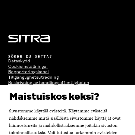
SÖKER DU DETTA?
Dataskydd
Cookieinställningar
Rapporteringskanal
Tillgänglighetsutredning
Beskrivning av handlingsoffentligheten
Sitra's digitala kommunikation och webbtjänster
Maistuiskos keksi?
KONTAKTA OSS
Sivustomme käyttää evästeitä. Käytämme evästeitä
Jubileumsfonden för Finlands självständighet Sitra
Östersjögatan 11–13, PB 160,
nähdäksemme mistä sisällöistä sivustomme käyttäjät ovat
00181 Helsingfors
kiinnostuneita ja mahdollistaaksemme joitakin sivuston
Tfn +358 294 618 991
toiminnallisuuksia. Voit tutustua tarkemmin evästeiden