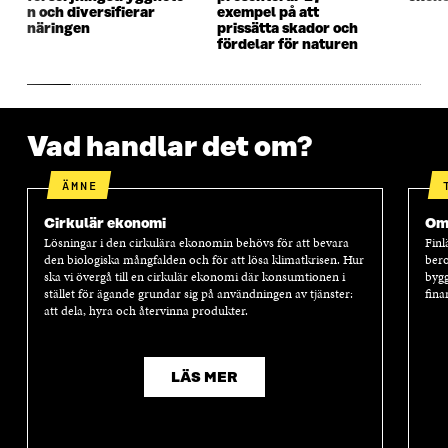
n och diversifierar
exempel på att
näringen
prissätta skador och
fördelar för naturen
Vad handlar det om?
ÄMNE
Cirkulär ekonomi
Oms
Lösningar i den cirkulära ekonomin behövs för att bevara
Finl
den biologiska mångfalden och för att lösa klimatkrisen. Hur
bero
ska vi övergå till en cirkulär ekonomi där konsumtionen i
bygg
stället för ägande grundar sig på användningen av tjänster:
fina
att dela, hyra och återvinna produkter.
LÄS MER