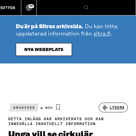
Gå
SV
direkt
Ändra
Sök
webbplatsens
till
språk
innehållet
Du är på Sitras arkivsida.
Du kan hitta
uppdaterad information från
sitra.fi
.
NYA WEBBPLATS
Beräknad
4 min
LYSSNA
ARCHIVED
läsningstid
DETTA INLÄGG HAR ARKIVERATS OCH KAN
INNEHÅLLA INAKTUELLT INFORMATION
Unga vill se cirkulär