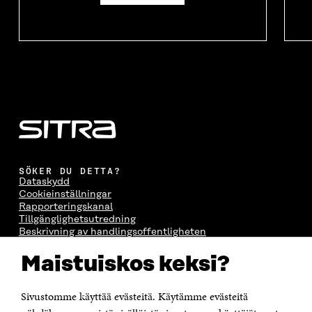
SÖKER DU DETTA?
Dataskydd
Cookieinställningar
Rapporteringskanal
Tillgänglighetsutredning
Beskrivning av handlingsoffentligheten
Sitra's digitala kommunikation och webbtjänster
Maistuiskos keksi?
KONTAKTA OSS
Jubileumsfonden för Finlands självständighet Sitra
Sivustomme käyttää evästeitä. Käytämme evästeitä
Östersjögatan 11–13, PB 160,