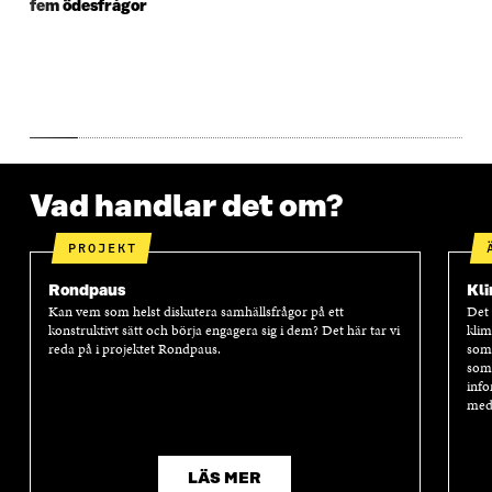
fem ödesfrågor
N
S
N
S
S
T
S
T
T
E
T
E
E
R
E
R
R
R
Vad handlar det om?
PROJEKT
Rondpaus
Kli
Kan vem som helst diskutera samhällsfrågor på ett
Det 
konstruktivt sätt och börja engagera sig i dem? Det här tar vi
klim
reda på i projektet Rondpaus.
som 
som 
info
medf
LÄS MER