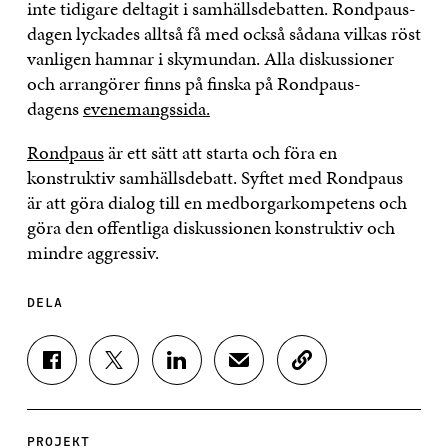
inte tidigare deltagit i samhällsdebatten. Rondpaus-
dagen lyckades alltså få med också sådana vilkas röst
vanligen hamnar i skymundan. Alla diskussioner
och arrangörer finns på finska på Rondpaus-
dagens
evenemangssida.
Rondpaus
är ett sätt att starta och föra en
konstruktiv samhällsdebatt. Syftet med Rondpaus
är att göra dialog till en medborgarkompetens och
göra den offentliga diskussionen konstruktiv och
mindre aggressiv.
DELA
D
D
D
D
K
E
E
E
E
O
L
L
L
L
P
A
A
A
A
I
P
P
P
V
E
PROJEKT