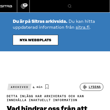
Gå
SV
direkt
Ändra
Sök
webbplatsens
till
språk
innehållet
Du är på Sitras arkivsida.
Du kan hitta
uppdaterad information från
sitra.fi
.
NYA WEBBPLATS
Beräknad
4 min
LYSSNA
ARCHIVED
läsningstid
DETTA INLÄGG HAR ARKIVERATS OCH KAN
INNEHÅLLA INAKTUELLT INFORMATION
Vad hindrar oss från att