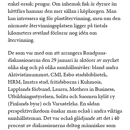
enkel orsak: pengar. Om inhemsk fisk är dyrare än
köttfärs hamnar den mer sällan i köpkorgen. Man
kan intressera sig för plaståtervinning, men om den
närmaste återvinningsplatsen ligger på tiotals
kilometers avstånd förlorar nog idén om
återvinning.
De som var med om att arrangera Rondpaus-
diskussionerna den 29 januari är aktörer av mycket
olika slag och på olika samhällsnivåer: bland andra
Aktivistimummot, CMI, Esbo stadsbibliotek,
HRM, Imatra stad, fritidsborna i Kuhmois,
Lapplands förbund, Laurea, Mothers in Business,
Utbildningsstyrelsen, Solita och Suomen kylät ry
(Finlands byar) och Varusteleka. En sådan
perspektivrikedom önskar man också i andra viktiga
samhällsteman. Det var också glädjande att det i 40
procent av diskussionerna deltog människor som