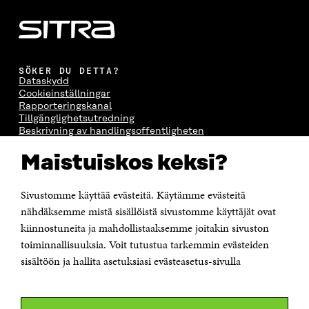
SÖKER DU DETTA?
Dataskydd
Cookieinställningar
Rapporteringskanal
Tillgänglighetsutredning
Beskrivning av handlingsoffentligheten
Sitra's digitala kommunikation och webbtjänster
Maistuiskos keksi?
KONTAKTA OSS
Jubileumsfonden för Finlands självständighet Sitra
Sivustomme käyttää evästeitä. Käytämme evästeitä
Östersjögatan 11–13, PB 160,
nähdäksemme mistä sisällöistä sivustomme käyttäjät ovat
00181 Helsingfors
kiinnostuneita ja mahdollistaaksemme joitakin sivuston
Tfn +358 294 618 991
toiminnallisuuksia. Voit tutustua tarkemmin evästeiden
Personalens e-postadresser har formen:
sisältöön ja hallita asetuksiasi evästeasetus-sivulla
fornamn.efternamn@sitra.fi
KANALER