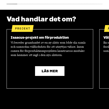
Vad handlar det om?
PROJEKT
Isaacus-projekt om förproduktion
Väl
Vi bereder grundandet av en ny aktör som både ska samla
En s
och samordna välfärdsdata för att utnyttjas vidare. Inom
fors
ramen för förproduktionsprojekten konstrueras moduler
saml
som kommer att ingå i den nya aktören.
LÄS MER