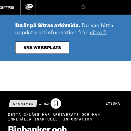
Gå
SV
direkt
Ändra
Sök
webbplatsens
till
språk
innehållet
Du är på Sitras arkivsida.
Du kan hitta
uppdaterad information från
sitra.fi
.
NYA WEBBPLATS
Beräknad
1 min
LYSSNA
ARCHIVED
läsningstid
DETTA INLÄGG HAR ARKIVERATS OCH KAN
INNEHÅLLA INAKTUELLT INFORMATION
Biobanker och