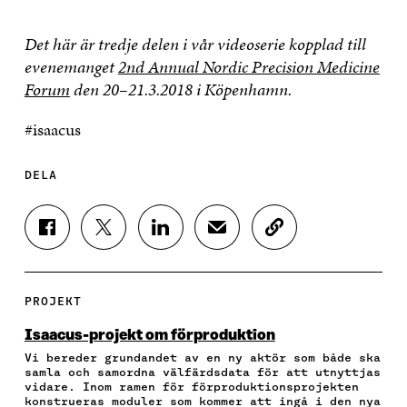
Det här är tredje delen i vår videoserie kopplad till
evenemanget
2nd Annual Nordic Precision Medicine
Forum
den 20–21.3.2018 i Köpenhamn.
#isaacus
DELA
D
D
D
D
K
E
E
E
E
O
L
L
L
L
P
A
A
A
A
I
P
P
P
V
E
PROJEKT
Å
Å
Å
I
R
F
T
L
A
A
Isaacus-projekt om förproduktion
A
W
I
E
A
Vi bereder grundandet av en ny aktör som både ska
C
I
N
-
R
samla och samordna välfärdsdata för att utnyttjas
E
T
K
P
T
vidare. Inom ramen för förproduktionsprojekten
B
T
E
O
I
konstrueras moduler som kommer att ingå i den nya