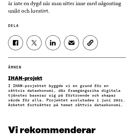
är inte en dygd när man sitter inne med någonting
unikt och kreativt.
DELA
D
D
D
D
K
E
E
E
E
O
L
L
L
L
P
A
A
A
A
I
P
P
P
V
E
ÄMNEN
Å
Å
Å
I
R
F
T
L
A
A
IHAN-projekt
A
W
I
E
A
I IHAN-projektet byggde vi en grund för en
C
I
N
-
R
rättvis dataekonomi, där framgångsrika digitala
E
T
K
P
T
tjänster baserar sig på förtroende och skapar
B
T
E
O
I
värde för alla. Projektet avslutades i juni 2021.
O
E
D
S
K
Arbetet fortsätter på temat rättvis dataekonomi.
O
R
I
T
E
K
Ö
N
Ö
L
Ö
P
Ö
P
N
P
P
P
P
S
Vi rekommenderar
P
N
P
N
L