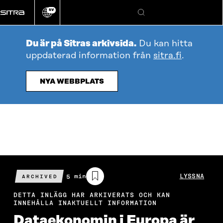
Gå
SV
direkt
Ändra
Sök
webbplatsens
till
språk
innehållet
Du är på Sitras arkivsida.
Du kan hitta
uppdaterad information från
sitra.fi
.
NYA WEBBPLATS
Beräknad
5 min
LYSSNA
ARCHIVED
läsningstid
DETTA INLÄGG HAR ARKIVERATS OCH KAN
INNEHÅLLA INAKTUELLT INFORMATION
Dataekonomin i Europa är