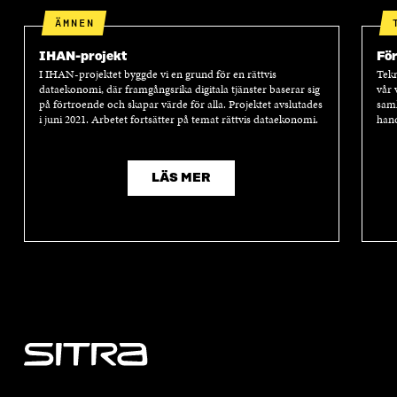
ÄMNEN
IHAN-projekt
Fö
I IHAN-projektet byggde vi en grund för en rättvis
Tekn
dataekonomi, där framgångsrika digitala tjänster baserar sig
vår 
på förtroende och skapar värde för alla. Projektet avslutades
samh
i juni 2021. Arbetet fortsätter på temat rättvis dataekonomi.
hand
LÄS MER