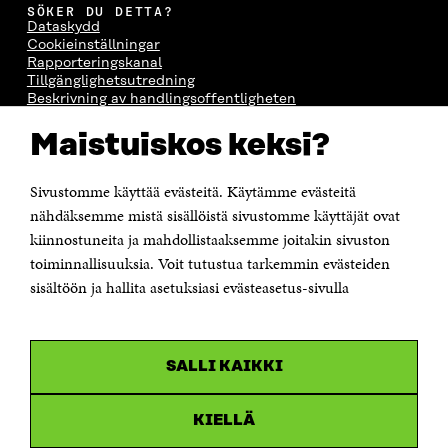
SÖKER DU DETTA?
Dataskydd
Cookieinställningar
Rapporteringskanal
Tillgänglighetsutredning
Beskrivning av handlingsoffentligheten
Sitra's digitala kommunikation och webbtjänster
Maistuiskos keksi?
KONTAKTA OSS
Jubileumsfonden för Finlands självständighet Sitra
Sivustomme käyttää evästeitä. Käytämme evästeitä
Östersjögatan 11–13, PB 160,
nähdäksemme mistä sisällöistä sivustomme käyttäjät ovat
00181 Helsingfors
kiinnostuneita ja mahdollistaaksemme joitakin sivuston
Tfn +358 294 618 991
toiminnallisuuksia. Voit tutustua tarkemmin evästeiden
Personalens e-postadresser har formen:
sisältöön ja hallita asetuksiasi evästeasetus-sivulla
fornamn.efternamn@sitra.fi
KANALER
SALLI KAIKKI
Facebook
Öppnas
i
Linkedin
ett
KIELLÄ
Öppnas
nytt
i