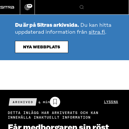
Gå
SV
direkt
Ändra
Sök
webbplatsens
till
språk
innehållet
Du är på Sitras arkivsida.
Du kan hitta
uppdaterad information från
sitra.fi
.
NYA WEBBPLATS
Beräknad
4 min
LYSSNA
ARCHIVED
läsningstid
DETTA INLÄGG HAR ARKIVERATS OCH KAN
INNEHÅLLA INAKTUELLT INFORMATION
Får medborgaren sin röst