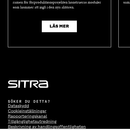
ramen för förproduktionsprojekten konstrueras moduler
saml
som kommer att ingå i den nya aktören.
LÄS MER
SÖKER DU DETTA?
Dataskydd
Cookieinställningar
Rapporteringskanal
Tillgänglighetsutredning
Beskrivning av handlingsoffentligheten