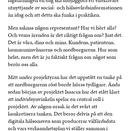
lagstiftningen en dag ska möjliggöra ett effektivare
utnyttjande av social- och hälsovårdsinformationen
än idag och att detta ska funka i praktiken.
Men saknas någon representant? Har vi hört alla?
Och vems ärenden är det riktigt frågan om? Just det.
Det är våra, dina och mina. Kundens, patientens,
kommuninvånarens och medborgarens. Hur som
helst, men det är ju faktiskt frågan om något som
berör oss alla.
Mitt under projektyran har det uppstått en tanke på
att medborgarens röst borde höras tydligare. Ända
sedan början av projektet Isaacus har det stått klart
att individsynvinkeln spelar en central roll i
projektet. Av någon orsak är det svårt att
konkretisera tanken. Det beror delvis på att den
digitala hälsonaven som producerar välfärdsdata
och vars verksamhetsplan vi ställer samman i