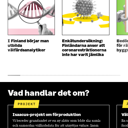
T
T
T
T
T
N
T
N
N
Y
N
Y
Y
T
Y
T
T
T
T
T
T
F
T
F
F
Ö
F
Ö
Ö
N
Ö
N
I Finland börjar man
Enkätundersökning:
Bedö
N
S
N
S
utbilda
Finländarna anser att
för r
S
T
S
T
välfärdsanalytiker
coronarestriktionerna
byggs
T
E
T
E
inte har varit jämlika
E
R
E
R
R
R
Vad handlar det om?
PROJEKT
Isaacus-projekt om förproduktion
Väl
Vi bereder grundandet av en ny aktör som både ska samla
En s
och samordna välfärdsdata för att utnyttjas vidare. Inom
fors