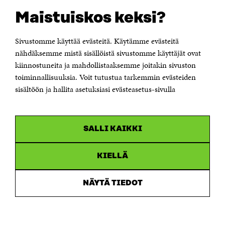
Sitra's digitala kommunikation och webbtjänster
Maistuiskos keksi?
KONTAKTA OSS
Jubileumsfonden för Finlands självständighet Sitra
Sivustomme käyttää evästeitä. Käytämme evästeitä
Östersjögatan 11–13, PB 160,
nähdäksemme mistä sisällöistä sivustomme käyttäjät ovat
00181 Helsingfors
kiinnostuneita ja mahdollistaaksemme joitakin sivuston
Tfn +358 294 618 991
toiminnallisuuksia. Voit tutustua tarkemmin evästeiden
Personalens e-postadresser har formen:
sisältöön ja hallita asetuksiasi evästeasetus-sivulla
fornamn.efternamn@sitra.fi
KANALER
SALLI KAIKKI
Facebook
Öppnas
i
Linkedin
ett
KIELLÄ
Öppnas
nytt
i
fönster
Youtube
ett
Öppnas
NÄYTÄ TIEDOT
nytt
i
fönster
Instagram
ett
Öppnas
nytt
i
fönster
ett