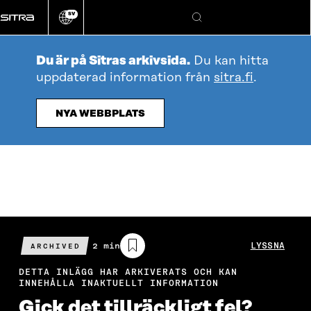
Gå
SV
direkt
Ändra
Sök
webbplatsens
till
språk
innehållet
Du är på Sitras arkivsida.
Du kan hitta
uppdaterad information från
sitra.fi
.
NYA WEBBPLATS
Beräknad
2 min
LYSSNA
ARCHIVED
läsningstid
DETTA INLÄGG HAR ARKIVERATS OCH KAN
INNEHÅLLA INAKTUELLT INFORMATION
Gick det tillräckligt fel?