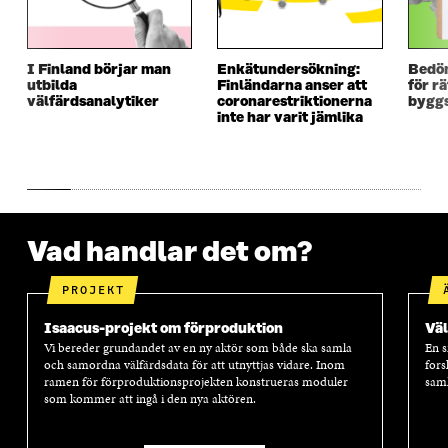
T
T
T
T
T
F
T
F
F
Ö
F
Ö
Ö
N
Ö
N
I Finland börjar man
Enkätundersökning:
Bedö
N
S
N
S
utbilda
Finländarna anser att
för r
S
T
S
T
välfärdsanalytiker
coronarestriktionerna
byggs
T
E
T
E
inte har varit jämlika
E
R
E
R
R
R
Vad handlar det om?
PROJEKT
Isaacus-projekt om förproduktion
Väl
Vi bereder grundandet av en ny aktör som både ska samla
En s
och samordna välfärdsdata för att utnyttjas vidare. Inom
fors
ramen för förproduktionsprojekten konstrueras moduler
saml
som kommer att ingå i den nya aktören.