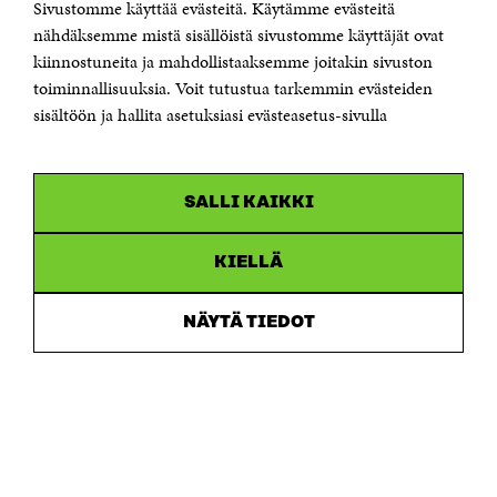
Jubileumsfonden för Finlands självständighet Sitra
Sivustomme käyttää evästeitä. Käytämme evästeitä
Östersjögatan 11–13, PB 160,
nähdäksemme mistä sisällöistä sivustomme käyttäjät ovat
00181 Helsingfors
kiinnostuneita ja mahdollistaaksemme joitakin sivuston
Tfn +358 294 618 991
toiminnallisuuksia. Voit tutustua tarkemmin evästeiden
Personalens e-postadresser har formen:
sisältöön ja hallita asetuksiasi evästeasetus-sivulla
fornamn.efternamn@sitra.fi
KANALER
SALLI KAIKKI
Facebook
Öppnas
i
Linkedin
ett
KIELLÄ
Öppnas
nytt
i
fönster
Youtube
ett
Öppnas
NÄYTÄ TIEDOT
nytt
i
fönster
Instagram
ett
Öppnas
nytt
i
fönster
ett
nytt
fönster