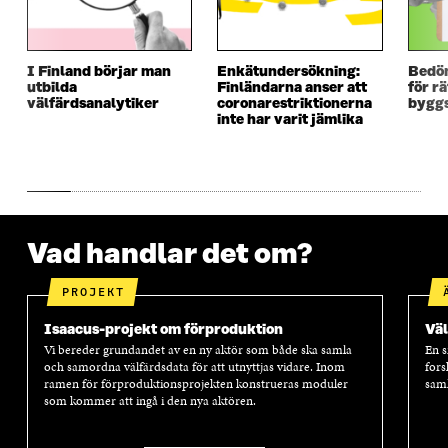
T
T
T
T
T
F
T
F
F
Ö
F
Ö
Ö
N
Ö
N
I Finland börjar man
Enkätundersökning:
Bedö
N
S
N
S
utbilda
Finländarna anser att
för r
S
T
S
T
välfärdsanalytiker
coronarestriktionerna
byggs
T
E
T
E
inte har varit jämlika
E
R
E
R
R
R
Vad handlar det om?
PROJEKT
Isaacus-projekt om förproduktion
Väl
Vi bereder grundandet av en ny aktör som både ska samla
En s
och samordna välfärdsdata för att utnyttjas vidare. Inom
fors
ramen för förproduktionsprojekten konstrueras moduler
saml
som kommer att ingå i den nya aktören.