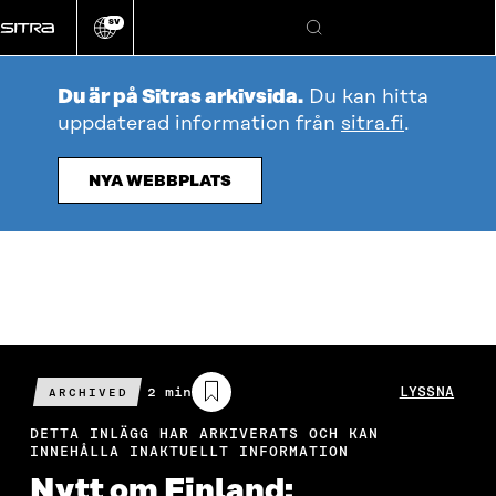
Gå
SV
direkt
Ändra
Sök
webbplatsens
till
språk
innehållet
Du är på Sitras arkivsida.
Du kan hitta
uppdaterad information från
sitra.fi
.
NYA WEBBPLATS
Beräknad
2 min
LYSSNA
ARCHIVED
läsningstid
DETTA INLÄGG HAR ARKIVERATS OCH KAN
INNEHÅLLA INAKTUELLT INFORMATION
Nytt om Finland: