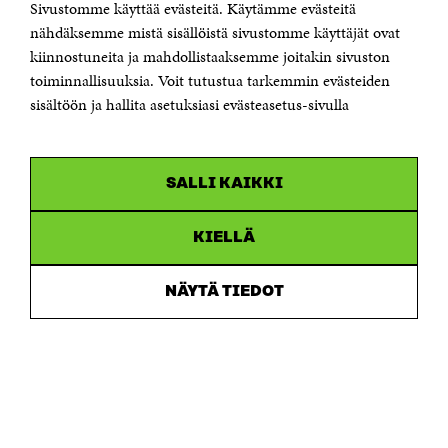
Sivustomme käyttää evästeitä. Käytämme evästeitä
Jubileumsfonden för Finlands självständighet Sitra
Östersjögatan 11–13, PB 160,
nähdäksemme mistä sisällöistä sivustomme käyttäjät ovat
00181 Helsingfors
kiinnostuneita ja mahdollistaaksemme joitakin sivuston
Tfn +358 294 618 991
toiminnallisuuksia. Voit tutustua tarkemmin evästeiden
Personalens e-postadresser har formen:
sisältöön ja hallita asetuksiasi evästeasetus-sivulla
fornamn.efternamn@sitra.fi
KANALER
SALLI KAIKKI
Facebook
Öppnas
i
Linkedin
ett
KIELLÄ
Öppnas
nytt
i
fönster
Youtube
ett
Öppnas
NÄYTÄ TIEDOT
nytt
i
fönster
Instagram
ett
Öppnas
nytt
i
fönster
ett
nytt
fönster