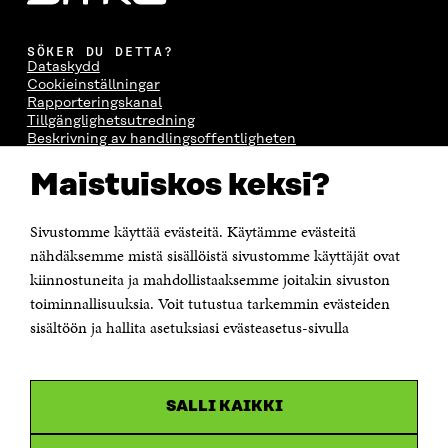
SÖKER DU DETTA?
Dataskydd
Cookieinställningar
Rapporteringskanal
Tillgänglighetsutredning
Beskrivning av handlingsoffentligheten
Sitra's digitala kommunikation och webbtjänster
Maistuiskos keksi?
KONTAKTA OSS
Jubileumsfonden för Finlands självständighet Sitra
Sivustomme käyttää evästeitä. Käytämme evästeitä
Östersjögatan 11–13, PB 160,
nähdäksemme mistä sisällöistä sivustomme käyttäjät ovat
00181 Helsingfors
kiinnostuneita ja mahdollistaaksemme joitakin sivuston
Tfn +358 294 618 991
toiminnallisuuksia. Voit tutustua tarkemmin evästeiden
Personalens e-postadresser har formen:
sisältöön ja hallita asetuksiasi evästeasetus-sivulla
fornamn.efternamn@sitra.fi
KANALER
SALLI KAIKKI
Facebook
Öppnas
i