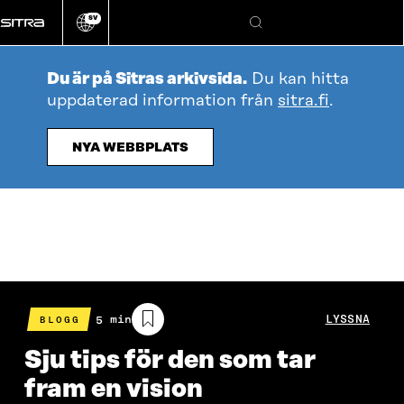
Gå
SV
direkt
Ändra
Sök
webbplatsens
till
språk
innehållet
Du är på Sitras arkivsida.
Du kan hitta
uppdaterad information från
sitra.fi
.
NYA WEBBPLATS
Beräknad
5 min
LYSSNA
BLOGG
läsningstid
Sju tips för den som tar
fram en vision