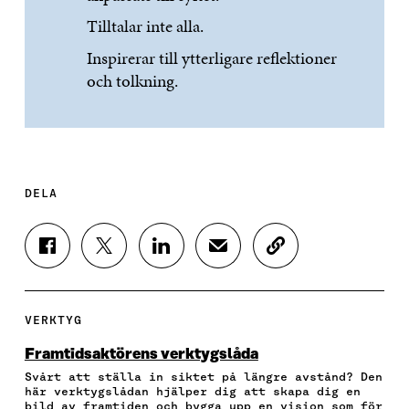
Tilltalar inte alla.
Inspirerar till ytterligare reflektioner
och tolkning.
DELA
D
D
D
D
K
E
E
E
E
O
L
L
L
L
P
A
A
A
A
I
P
P
P
V
E
VERKTYG
Å
Å
Å
I
R
F
T
L
A
A
Framtidsaktörens verktygslåda
A
W
I
E
A
Svårt att ställa in siktet på längre avstånd? Den
C
I
N
-
R
här verktygslådan hjälper dig att skapa dig en
E
T
K
P
T
bild av framtiden och bygga upp en vision som för