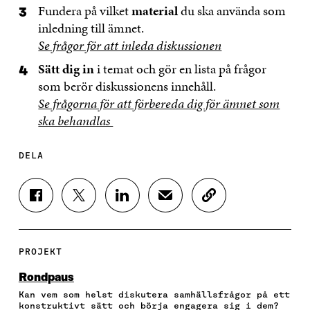
Fundera på vilket
material
du ska använda som
inledning till ämnet.
Se frågor för att inleda diskussionen
Sätt dig in
i temat och gör en lista på frågor
som berör diskussionens innehåll.
Se frågorna för att förbereda dig för ämnet som
ska behandlas
DELA
D
D
D
D
K
E
E
E
E
O
L
L
L
L
P
A
A
A
A
I
P
P
P
V
E
PROJEKT
Å
Å
Å
I
R
F
T
L
A
A
Rondpaus
A
W
I
E
A
Kan vem som helst diskutera samhällsfrågor på ett
C
I
N
-
R
konstruktivt sätt och börja engagera sig i dem?