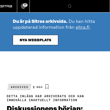
Gå
SV
direkt
Ändra
Sök
webbplatsens
till
språk
innehållet
Du är på Sitras arkivsida.
Du kan hitta
uppdaterad information från
sitra.fi
.
NYA WEBBPLATS
Beräknad
3 min
ARCHIVED
läsningstid
DETTA INLÄGG HAR ARKIVERATS OCH KAN
INNEHÅLLA INAKTUELLT INFORMATION
Diskussionens början: