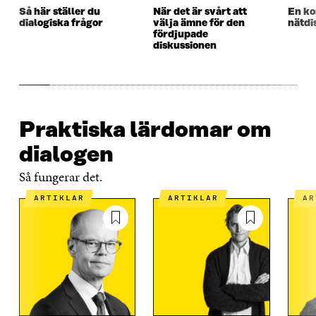
R
R
Så här ställer du
När det är svårt att
En ko
dialogiska frågor
välja ämne för den
nätdi
fördjupade
diskussionen
Praktiska lärdomar om
dialogen
Så fungerar det.
ARTIKLAR
ARTIKLAR
A