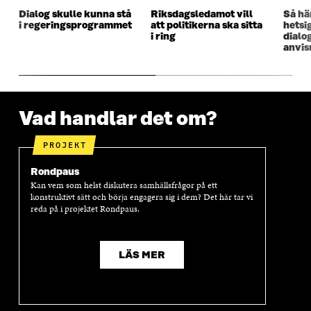
Dialog skulle kunna stå
Riksdagsledamot vill
Så hä
i regeringsprogrammet
att politikerna ska sitta
hetsig
i ring
dialo
anvis
Vad handlar det om?
PROJEKT
Rondpaus
Kan vem som helst diskutera samhällsfrågor på ett
konstruktivt sätt och börja engagera sig i dem? Det här tar vi
reda på i projektet Rondpaus.
LÄS MER