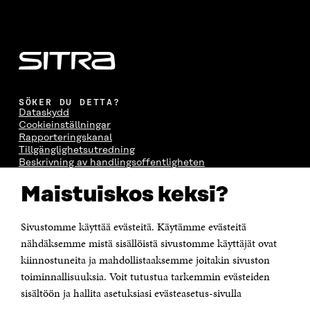
SÖKER DU DETTA?
Dataskydd
Cookieinställningar
Rapporteringskanal
Tillgänglighetsutredning
Beskrivning av handlingsoffentligheten
Sitra's digitala kommunikation och webbtjänster
Maistuiskos keksi?
KONTAKTA OSS
Jubileumsfonden för Finlands självständighet Sitra
Sivustomme käyttää evästeitä. Käytämme evästeitä
Östersjögatan 11–13, PB 160,
nähdäksemme mistä sisällöistä sivustomme käyttäjät ovat
00181 Helsingfors
kiinnostuneita ja mahdollistaaksemme joitakin sivuston
Tfn +358 294 618 991
toiminnallisuuksia. Voit tutustua tarkemmin evästeiden
Personalens e-postadresser har formen:
sisältöön ja hallita asetuksiasi evästeasetus-sivulla
fornamn.efternamn@sitra.fi