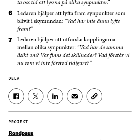
ta oss tid att lyssna på olika synpunkter.”
Ledaren hjälper att lyfta fram synpunkter som
blivit i skymundan:
”Vad har inte ännu lyfts
fram?”
Ledaren hjälper att utforska kopplingarna
mellan olika synpunkter:
”Vad har de samma
åsikt om? Var finns det skillnader? Vad förstår vi
nu som vi inte förstod tidigare?”
DELA
D
D
D
D
K
E
E
E
E
O
L
L
L
L
P
A
A
A
A
I
P
P
P
V
E
PROJEKT
Å
Å
Å
I
R
F
T
L
A
A
Rondpaus
A
W
I
E
A