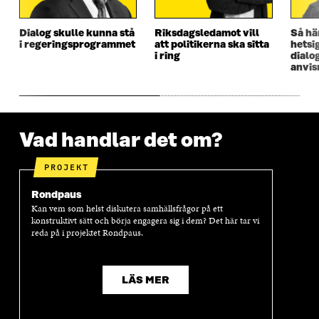
Dialog skulle kunna stå
Riksdagsledamot vill
Så hä
i regeringsprogrammet
att politikerna ska sitta
hetsig
i ring
dialo
anvis
Vad handlar det om?
PROJEKT
Rondpaus
Kan vem som helst diskutera samhällsfrågor på ett
konstruktivt sätt och börja engagera sig i dem? Det här tar vi
reda på i projektet Rondpaus.
LÄS MER