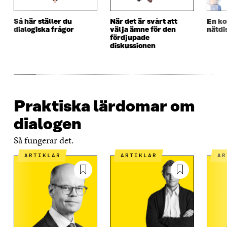
E
R
E
R
R
R
Så här ställer du
När det är svårt att
En ko
dialogiska frågor
välja ämne för den
nätdi
fördjupade
diskussionen
Praktiska lärdomar om
dialogen
Så fungerar det.
ARTIKLAR
ARTIKLAR
A