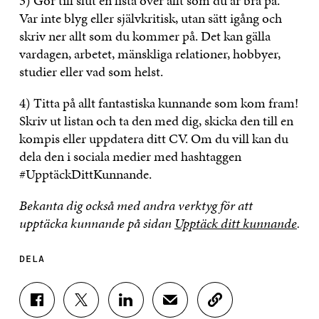
3) Gör till slut en lista över allt som du är bra på.
Var inte blyg eller självkritisk, utan sätt igång och
skriv ner allt som du kommer på. Det kan gälla
vardagen, arbetet, mänskliga relationer, hobbyer,
studier eller vad som helst.
4) Titta på allt fantastiska kunnande som kom fram!
Skriv ut listan och ta den med dig, skicka den till en
kompis eller uppdatera ditt CV. Om du vill kan du
dela den i sociala medier med hashtaggen
#UpptäckDittKunnande.
Bekanta dig också med andra verktyg för att
upptäcka kunnande på sidan
Upptäck ditt kunnande
.
DELA
D
D
D
D
K
E
E
E
E
O