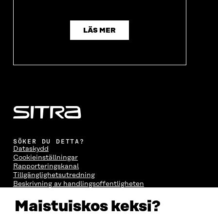
T
T
T
T
T
F
T
F
F
Ö
F
Ö
Ö
N
Ö
N
LÄS MER
N
S
N
S
S
T
S
T
T
E
T
E
E
R
E
R
R
R
SÖKER DU DETTA?
Dataskydd
Cookieinställningar
Rapporteringskanal
Tillgänglighetsutredning
Beskrivning av handlingsoffentligheten
Sitra's digitala kommunikation och webbtjänster
Maistuiskos keksi?