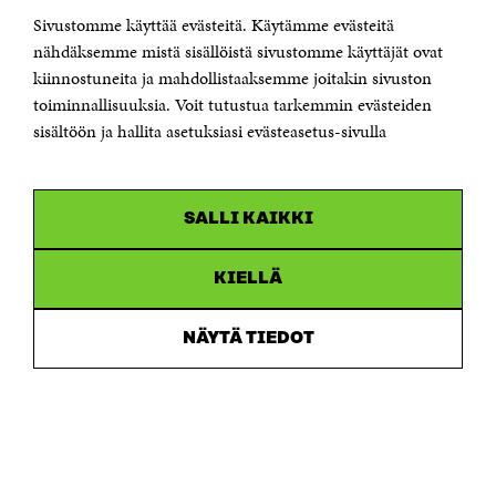
KONTAKTA OSS
Sivustomme käyttää evästeitä. Käytämme evästeitä
Jubileumsfonden för Finlands självständighet Sitra
Östersjögatan 11–13, PB 160,
nähdäksemme mistä sisällöistä sivustomme käyttäjät ovat
00181 Helsingfors
kiinnostuneita ja mahdollistaaksemme joitakin sivuston
Tfn +358 294 618 991
toiminnallisuuksia. Voit tutustua tarkemmin evästeiden
Personalens e-postadresser har formen:
sisältöön ja hallita asetuksiasi evästeasetus-sivulla
fornamn.efternamn@sitra.fi
KANALER
SALLI KAIKKI
Facebook
Öppnas
i
Linkedin
ett
KIELLÄ
Öppnas
nytt
i
fönster
Youtube
ett
Öppnas
NÄYTÄ TIEDOT
nytt
i
fönster
Instagram
ett
Öppnas
nytt
i
fönster
ett
nytt
fönster