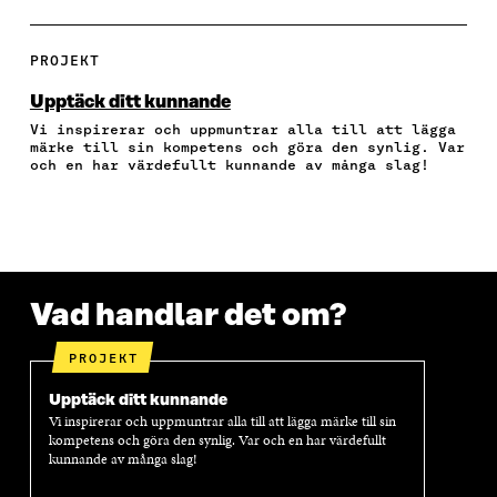
L
L
L
L
P
A
A
A
A
I
P
P
P
V
E
PROJEKT
Å
Å
Å
I
R
F
T
L
A
A
Upptäck ditt kunnande
A
W
I
E
A
Vi inspirerar och uppmuntrar alla till att lägga
C
I
N
-
R
märke till sin kompetens och göra den synlig. Var
E
T
K
P
T
och en har värdefullt kunnande av många slag!
B
T
E
O
I
O
E
D
S
K
O
R
I
T
E
K
Ö
N
Ö
L
Ö
P
Ö
P
N
P
P
P
P
S
P
N
P
N
L
Vad handlar det om?
N
A
N
A
Ä
A
S
A
S
N
S
I
S
I
K
PROJEKT
I
E
I
E
E
T
E
T
Upptäck ditt kunnande
T
T
T
T
Vi inspirerar och uppmuntrar alla till att lägga märke till sin
T
N
T
N
kompetens och göra den synlig. Var och en har värdefullt
N
Y
N
Y
kunnande av många slag!
Y
T
Y
T