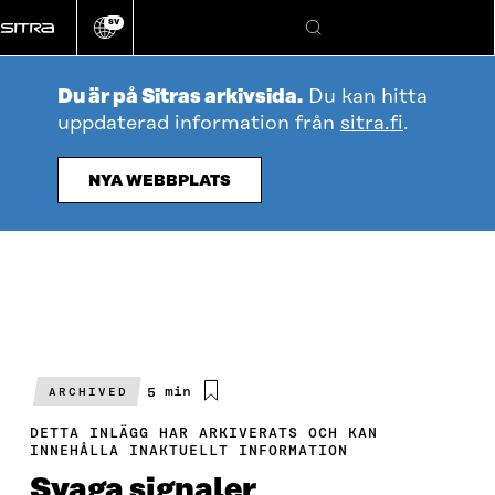
Gå
SV
direkt
Ändra
Sök
webbplatsens
till
språk
innehållet
Du är på Sitras arkivsida.
Du kan hitta
uppdaterad information från
sitra.fi
.
NYA WEBBPLATS
Beräknad
5 min
ARCHIVED
läsningstid
DETTA INLÄGG HAR ARKIVERATS OCH KAN
INNEHÅLLA INAKTUELLT INFORMATION
Svaga signaler