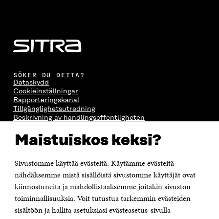
SÖKER DU DETTA?
Dataskydd
Cookieinställningar
Rapporteringskanal
Tillgänglighetsutredning
Beskrivning av handlingsoffentligheten
Sitra's digitala kommunikation och webbtjänster
Maistuiskos keksi?
KONTAKTA OSS
Jubileumsfonden för Finlands självständighet Sitra
Sivustomme käyttää evästeitä. Käytämme evästeitä
Östersjögatan 11–13, PB 160,
nähdäksemme mistä sisällöistä sivustomme käyttäjät ovat
00181 Helsingfors
kiinnostuneita ja mahdollistaaksemme joitakin sivuston
Tfn +358 294 618 991
toiminnallisuuksia. Voit tutustua tarkemmin evästeiden
Personalens e-postadresser har formen:
sisältöön ja hallita asetuksiasi evästeasetus-sivulla
fornamn.efternamn@sitra.fi