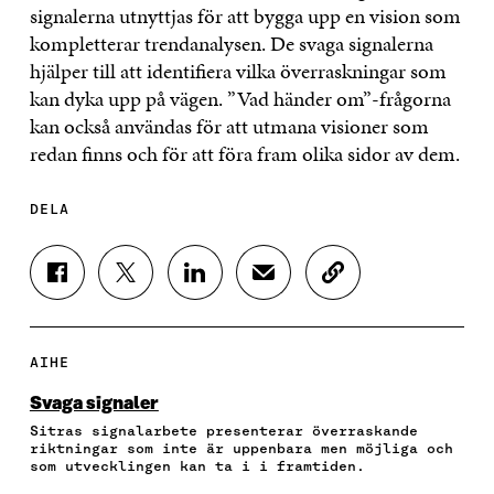
signalerna utnyttjas för att bygga upp en vision som
kompletterar trendanalysen. De svaga signalerna
hjälper till att identifiera vilka överraskningar som
kan dyka upp på vägen. ”Vad händer om”-frågorna
kan också användas för att utmana visioner som
redan finns och för att föra fram olika sidor av dem.
DELA
D
D
D
D
K
E
E
E
E
O
L
L
L
L
P
A
A
A
A
I
P
P
P
V
E
AIHE
Å
Å
Å
I
R
F
T
L
A
A
Svaga signaler
A
W
I
E
A
Sitras signalarbete presenterar överraskande
C
I
N
-
R
riktningar som inte är uppenbara men möjliga och
E
T
K
P
T
som utvecklingen kan ta i i framtiden.
B
T
E
O
I