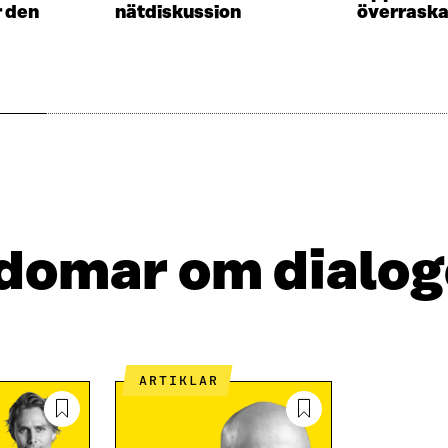
r den
nätdiskussion
överraska
R
rdomar om dialo
ARTIKLAR