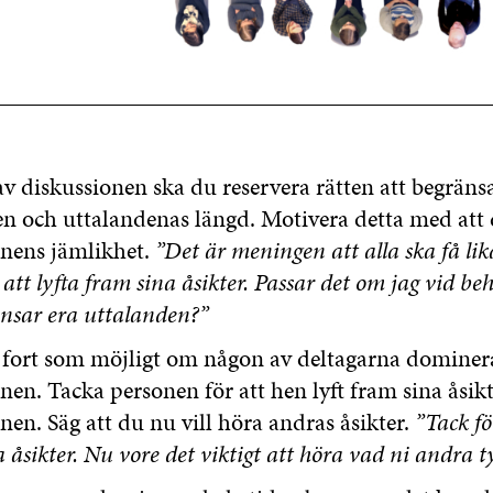
av diskussionen ska du reservera rätten att begräns
n och uttalandenas längd. Motivera detta med att d
onens jämlikhet.
”Det är meningen att alla ska få li
tt lyfta fram sina åsikter. Passar det om jag vid beh
nsar era uttalanden?”
å fort som möjligt om någon av deltagarna dominer
nen. Tacka personen för att hen lyft fram sina åsikt
nen. Säg att du nu vill höra andras åsikter.
”Tack fö
 åsikter. Nu vore det viktigt att höra vad ni andra ty