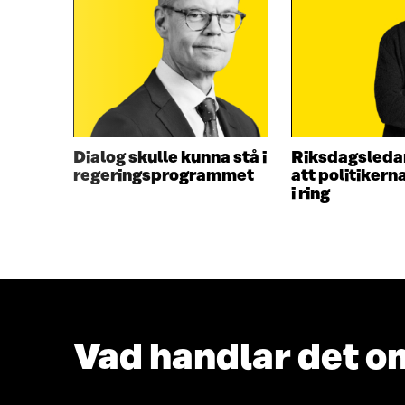
Dialog skulle kunna stå i
Riksdagsledam
regeringsprogrammet
att politikerna
i ring
Vad handlar det o