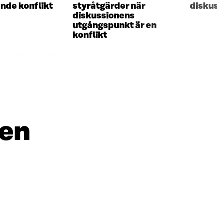
nde konflikt
styråtgärder när
disku
diskussionens
utgångspunkt är en
konflikt
gen