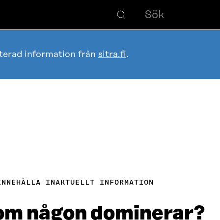
terad information från
sitra.fi
.
INNEHÅLLA INAKTUELLT INFORMATION
 om någon dominerar?