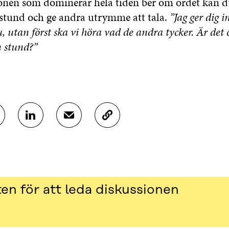
nen som dominerar hela tiden ber om ordet kan du
 stund och ge andra utrymme att tala.
”Jag ger dig i
, utan först ska vi höra vad de andra tycker. Är det
 stund?”
D
D
K
E
E
O
L
L
P
A
A
I
P
V
E
Å
I
R
L
A
A
en för att leda diskussionen
I
E
A
N
-
R
K
P
T
E
O
I