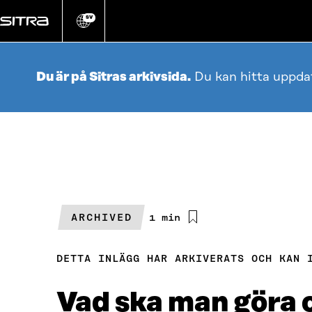
Gå
direkt
SV
Ändra
webbplatsens
till
språk
innehållet
Du är på Sitras arkivsida.
Du kan hitta uppda
ARCHIVED
Beräknad
1 min
läsningstid
DETTA INLÄGG HAR ARKIVERATS OCH KAN 
Vad ska man göra