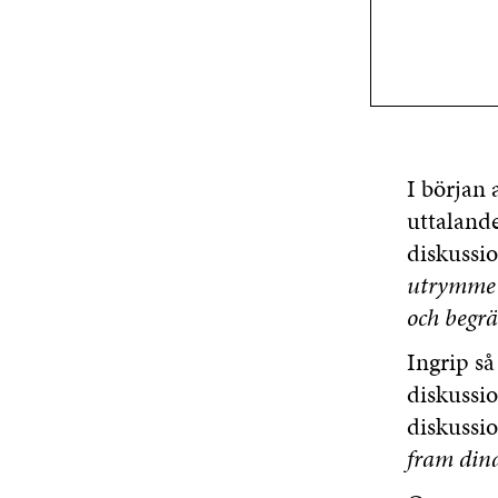
I början 
uttalande
diskussi
utrymme a
och begrä
Ingrip s
diskussio
diskussio
fram dina