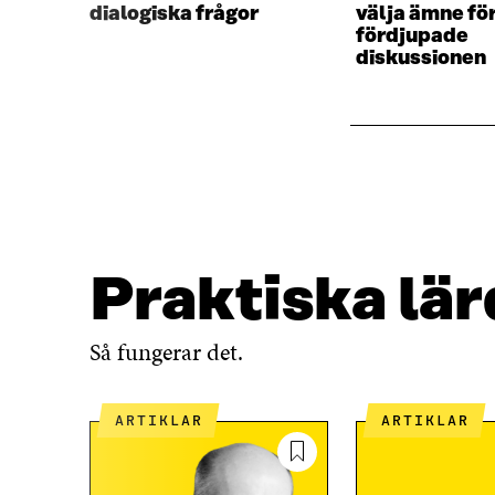
dialogiska frågor
välja ämne fö
R
fördjupade
diskussionen
Praktiska lä
Så fungerar det.
ARTIKLAR
ARTIKLAR