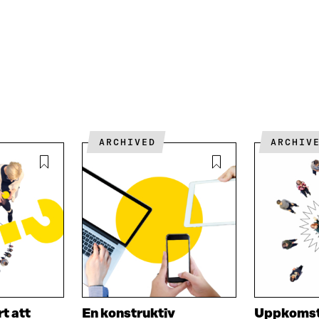
D
S
K
I
T
E
N
Ö
L
Ö
P
N
P
P
S
P
N
L
N
A
Ä
A
S
N
S
I
K
I
E
ARCHIVED
ARCHIV
E
T
T
T
T
N
N
Y
Y
T
T
T
T
F
F
Ö
Ö
N
N
S
S
T
T
E
rt att
En konstruktiv
Uppkomst
E
R