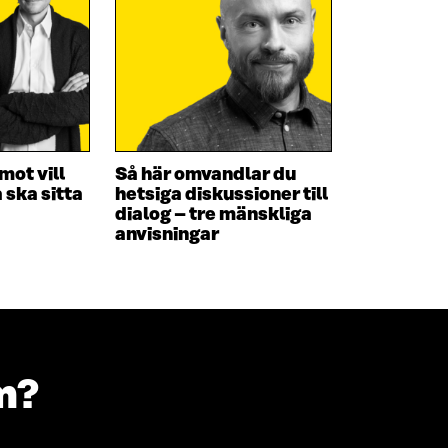
ot vill
Så här omvandlar du
 ska sitta
hetsiga diskussioner till
dialog – tre mänskliga
anvisningar
m?